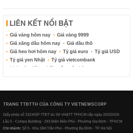
LIÊN KẾT NỔI BẬT
Giá vàng hôm nay
Giá vàng 9999
Giá xăng dầu hôm nay
Giá dầu thô
Giá heo hơi hôm nay
Tỷ giá euro
Tỷ giá USD
Tỷ giá yen Nhật
Tỷ giá vietcombank
Lịch cúp điện
Lãi suất ngân hàng
Lãi suất tiết kiệm
Lãi suất tiền gửi
Lãi suất ngân hàng Agribank
Lãi suất ngân hàng Sacombank
Lãi suất ngân hàng BIDV
TRANG TTĐTTH CỦA CÔNG TY VIETNEWSCORP
Lãi suất ngân hàng Vietinbank
Giấy phép số 3324/GP-TTĐT do Sở VH&TT TPHCM cấp ngày 20/3/2026
Lãi suất ngân hàng Vietcombank
Lầu 5 - Compa Building - 293 Điện Biên Phủ - Phường Gia Định - TP.HCM
Chi nhánh:
Số 5 - Khu 38A Trần Phú - Phường Ba Đình - TP. Hà Nội