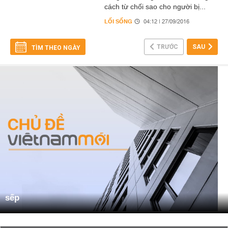
cách từ chối sao cho người bị...
LỐI SỐNG
04:12 | 27/09/2016
TRƯỚC
SAU
TÌM THEO NGÀY
sếp