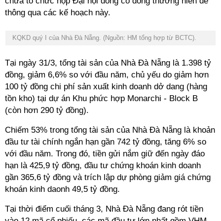
chưa tổ chức họp Đại hội đồng cổ đông thường niên để
thông qua các kế hoạch này.
KQKD quý I của Nhà Đà Nẵng. (Nguồn: HM tổng hợp từ BCTC).
Tại ngày 31/3, tổng tài sản của Nhà Đà Nẵng là 1.398 tỷ
đồng, giảm 6,6% so với đầu năm, chủ yếu do giảm hơn
100 tỷ đồng chi phí sản xuất kinh doanh dở dang (hàng
tồn kho) tại dự án Khu phức hợp Monarchi - Block B
(còn hơn 290 tỷ đồng).
Chiếm 53% trong tổng tài sản của Nhà Đà Nẵng là khoản
đầu tư tài chính ngắn hạn gần 742 tỷ đồng, tăng 6% so
với đầu năm. Trong đó, tiền gửi nắm giữ đến ngày đáo
hạn là 425,9 tỷ đồng, đầu tư chứng khoán kinh doanh
gần 365,6 tỷ đồng và trích lập dự phòng giảm giá chứng
khoán kinh daonh 49,5 tỷ đồng.
Tại thời điểm cuối tháng 3, Nhà Đà Nẵng đang rót tiền
vào 12 mã cổ phiếu, các mã đầu tư lớn nhất gồm VHM