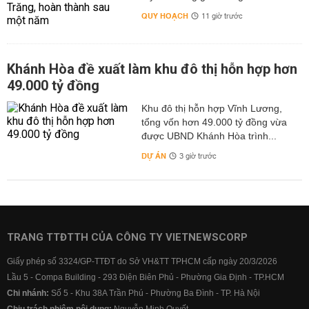
QUY HOẠCH
11 giờ trước
Khánh Hòa đề xuất làm khu đô thị hỗn hợp hơn
49.000 tỷ đồng
Khu đô thị hỗn hợp Vĩnh Lương,
tổng vốn hơn 49.000 tỷ đồng vừa
được UBND Khánh Hòa trình...
DỰ ÁN
3 giờ trước
TRANG TTĐTTH CỦA CÔNG TY VIETNEWSCORP
Giấy phép số 3324/GP-TTĐT do Sở VH&TT TPHCM cấp ngày 20/3/2026
Lầu 5 - Compa Building - 293 Điện Biên Phủ - Phường Gia Định - TP.HCM
Chi nhánh:
Số 5 - Khu 38A Trần Phú - Phường Ba Đình - TP. Hà Nội