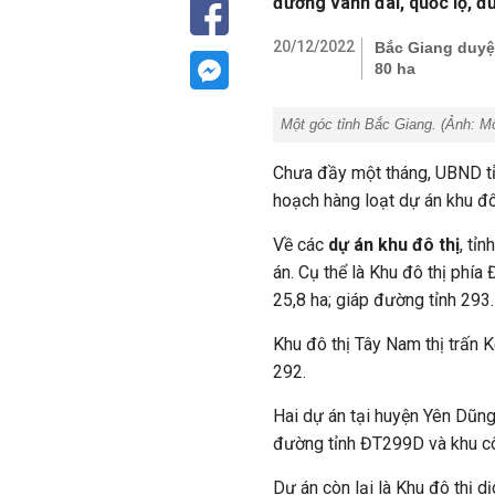
đường vành đai, quốc lộ, đư
20/12/2022
Bắc Giang duyệt
80 ha
Một góc tỉnh Bắc Giang. (Ảnh:
Mô
Chưa đầy một tháng, UBND tỉ
hoạch hàng loạt dự án khu đô
Về các
dự án khu đô thị
, tỉ
án. Cụ thể là Khu đô thị phía
25,8 ha; giáp đường tỉnh 293.
Khu đô thị Tây Nam thị trấn 
292.
Hai dự án tại huyện Yên Dũng
đường tỉnh ĐT299D và khu c
Dự án còn lại là Khu đô thị d