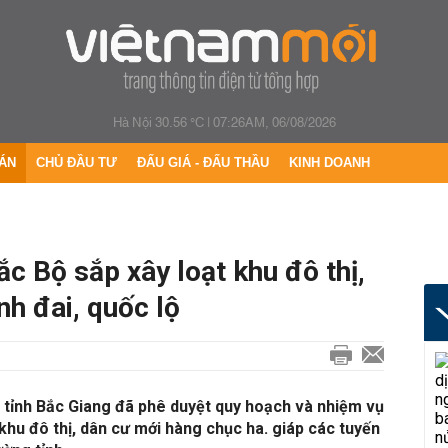
Hà Nội 30.56 °C
|
07:26AM, 06/08/2026
ÁN
CHỦ ĐẦU TƯ
ĐẤU GIÁ - ĐẤU THẦU
KINH DOANH
c Bộ sắp xây loạt khu đô thị,
h đai, quốc lộ
tỉnh Bắc Giang đã phê duyệt quy hoạch và nhiệm vụ
khu đô thị, dân cư mới hàng chục ha. giáp các tuyến