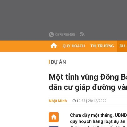
0975798489
QUY HOẠCH
THỊ TRƯỜNG
DỰ 
DỰ ÁN
Một tỉnh vùng Đông Bắ
dân cư giáp đường vàn
Nhật Minh
19:33 | 28/12/2022
Chưa đầy một tháng, UBND 
quy hoạch hàng loạt dự án 