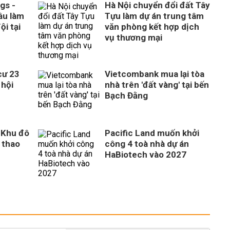
gs -
Hà Nội chuyển đổi đất Tây
ầu làm
Tựu làm dự án trung tâm
ội tại
văn phòng kết hợp dịch
vụ thương mại
cư 23
Vietcombank mua lại tòa
 hội
nhà trên 'đất vàng' tại bến
Bạch Đằng
 Khu đô
Pacific Land muốn khởi
ể thao
công 4 toà nhà dự án
HaBiotech vào 2027