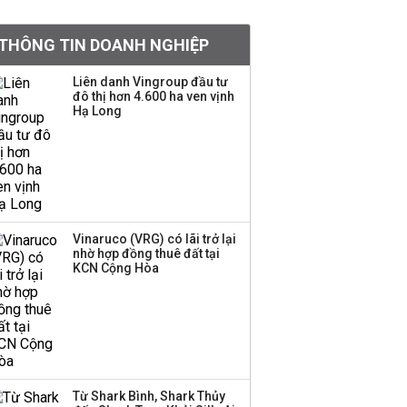
PNJ triệu tập họp bất
thường, dự kiến điều
THÔNG TIN DOANH NGHIỆP
chỉnh kế hoạch kinh
doanh 2026
Liên danh Vingroup đầu tư
đô thị hơn 4.600 ha ven vịnh
Kinh Bắc dự kiến cho
Hạ Long
thuê tối thiểu 100 ha
đất công nghiệp trong
nửa cuối năm
Trung Quốc tung đòn
đáp trả, siết xuất khẩu
Vinaruco (VRG) có lãi trở lại
drone và trừng phạt
nhờ hợp đồng thuê đất tại
doanh nghiệp Mỹ
KCN Cộng Hòa
Keppel ký thỏa thuận
bán toàn bộ vốn tại
Empire City, dự kiến thu
về 270 triệu USD
Từ Shark Bình, Shark Thủy