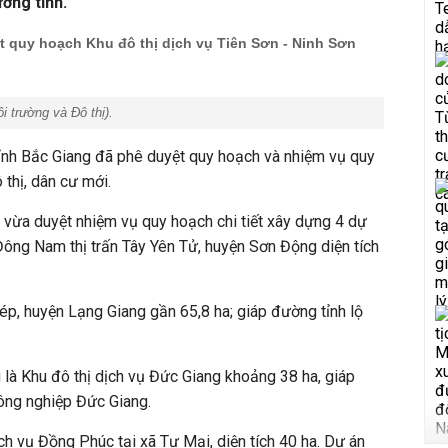
ờng tỉnh.
 quy hoạch Khu đô thị dịch vụ Tiên Sơn - Ninh Sơn
i trường và Đô thị
).
nh Bắc Giang đã phê duyệt quy hoạch và nhiệm vụ quy
 thị, dân cư mới.
nh vừa duyệt nhiệm vụ quy hoạch chi tiết xây dựng 4 dự
 Đông Nam thị trấn Tây Yên Tử, huyện Sơn Động diện tích
Kép, huyện Lạng Giang gần 65,8 ha; giáp đường tỉnh lộ
 là Khu đô thị dịch vụ Đức Giang khoảng 38 ha, giáp
ông nghiệp Đức Giang.
ịch vụ Đồng Phúc tại xã Tư Mại, diện tích 40 ha. Dự án