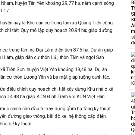
 Nham, huyện Tân Yên khoảng 29,77 ha; nằm cạnh sông
QL17.
 huyện này là Khu dân cư trung tâm xã Quang Tiến cũng
h chi tiết. Quy mô lập quy hoạch 20,94 ha; giáp đường
cư trung tâm xã Đại Lâm diện tích 87,5 ha. Dự án giáp
Lâm, giáp dân cư thôn Lải, thôn Tiền và ngòi Sàn.
xã Tiên Sơn, huyện Việt Yên khoảng 19,48 ha. Dự án
dân cư thôn Lương Yên và ba mặt giáp ruộng canh tác.
vừa điều chỉnh quy hoạch chi tiết xây dựng Khu nhà ở xã
n tích 14,48 ha giáp KCN Đình Trám với KCN Việt Hàn.
g mục chính cần đầu tư xây dựng gồm hạ tầng kỹ thuật
yến đường giao thông, bãi đỗ xe, hệ thống cấp điện,
ống bể kỹ thuật;