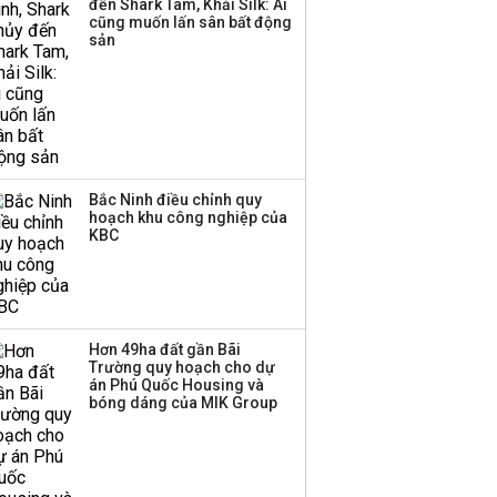
đến Shark Tam, Khải Silk: Ai
Sacombank phát hành
cũng muốn lấn sân bất động
ba đợt trái phiếu thu về
sản
hơn 3.600 tỷ, lãi suất
trả lên tới 10%/năm
Bắc Ninh điều chỉnh quy
hoạch khu công nghiệp của
KBC
Hơn 49ha đất gần Bãi
Trường quy hoạch cho dự
án Phú Quốc Housing và
bóng dáng của MIK Group