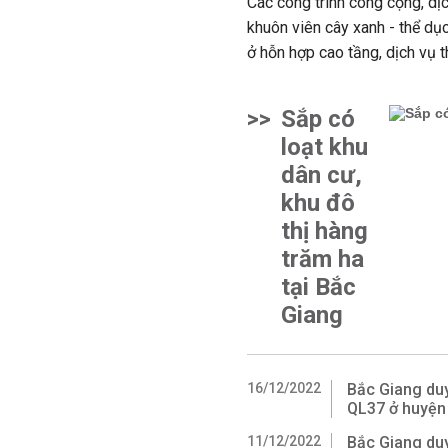
Các công trình công cộng, dịc
khuôn viên cây xanh - thể dục 
ở hỗn hợp cao tầng, dịch vụ t
>>
Sắp có
loạt khu
dân cư,
khu đô
thị hàng
trăm ha
tại Bắc
Giang
16/12/2022
Bắc Giang duy
QL37 ở huyện 
11/12/2022
Bắc Giang duy