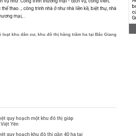
h vụ như: Công trình thương mại - dịch vụ, công viên,
thể thao...; công trình nhà ở như nhà liền kề, biệt thự, nhà
hương mại,...
ệt quy hoạch một khu đô thị giáp
Việt Yên
ệt quy hoạch khu đô thị gần 40 ha tại