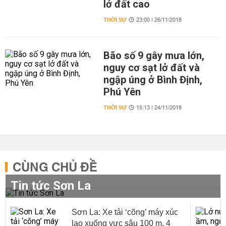
lở đất cao
THỜI SỰ
23:00 | 26/11/2018
Bão số 9 gây mưa lớn,
nguy cơ sạt lở đất và
ngập úng ở Bình Định,
Phú Yên
THỜI SỰ
15:13 | 24/11/2018
CÙNG CHỦ ĐỀ
Tin tức Sơn La
Sơn La: Xe tải ‘cõng’ máy xúc
lao xuống vực sâu 100 m, 4