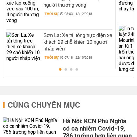
người thương vong
THỜI SỰ
05:03 | 12/12/2018
Sơn La: Xe tải tông trực diện xe
khách 29 chỗ khiến 10 người
nhập viện
THỜI SỰ
07:18 | 22/10/2018
CÙNG CHUYÊN MỤC
Hà Nội: KCN Phú Nghĩa
có ca nhiễm Covid-19,
786 trường hợp liên quan