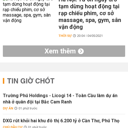
tạm dừng hoạt động tại
rạp chiếu phim, cơ sở
massage, spa, gym, sân
vận động
THỜI SỰ
20:04 | 04/05/2021
Xem thêm
TIN GIỜ CHÓT
Trường Phú Holdings - Licogi 14 - Toàn Cầu làm dự án
nhà ở quân đội tại Bắc Cam Ranh
DỰ ÁN
01 phút trước
DXG rút khỏi hai khu đô thị 6.200 tỷ ở Cần Thơ, Phú Thọ
CHỦ ĐẦU TƯ
01 phút trước