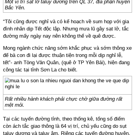
Một vị trí sạt lở taluy dương trên QL 37, địa phận huyện
Bắc Yên.
“Tôi cũng được nghỉ và có kế hoạch về sum họp với gia
đình nhân dịp Tết độc lập. Nhưng mưa lũ gây sạt lở, tắc
đường mấy ngày nay nên không thể về quê được.
Mong ngành chức năng sớm khắc phục và sớm thông xe
để bà con đi lại được thuận tiện trong mỗi dịp nghỉ lễ,
tết”- anh Tòng Văn Quân, (quê ở TP Yên Bái), hiện đang
công tác tại tỉnh Sơn La cho biết.
Rất nhiều hành khách phải chực chờ giữa đường rất
mệt mỏi.
Tại các tuyến đường tỉnh, theo thống kê, tổng số điểm
còn ách tắc giao thông là 64 vị trí, chủ yếu cũng do sụt
taluy dương và taluy âm. Riêng các tuyến đường huyện,