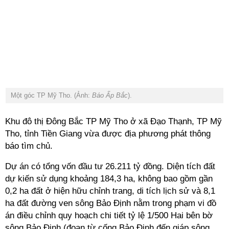
Một góc TP Mỹ Tho. (Ảnh:
Báo Ấp Bắc
).
Khu đô thị Đông Bắc TP Mỹ Tho
ở
xã Đạo Thạnh, TP Mỹ
Tho, tỉnh Tiền Giang
vừa được địa phương phát thông
báo tìm chủ.
Dự án có tổng vốn đầu tư 26.211 tỷ đồng. Diện tích đất
dự kiến sử dụng khoảng 184,3 ha, không bao gồm gần
0,2 ha đất ở hiện hữu chỉnh trang, di tích lịch sử và 8,1
ha đất đường ven sông Bảo Định nằm trong phạm vi đồ
án điều chỉnh quy hoạch chi tiết tỷ lệ 1/500 Hai bên bờ
sông Bảo Định (đoạn từ cống Bảo Định đến giáp sông