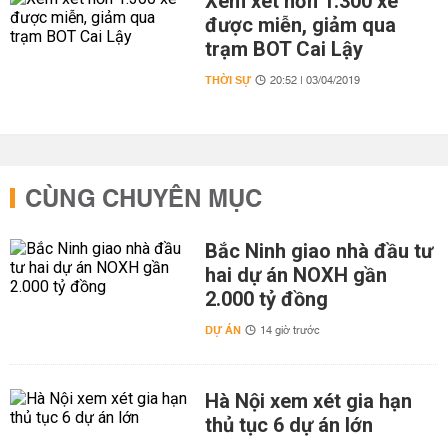
Xem xét hơn 1.300 xe
được miễn, giảm qua
trạm BOT Cai Lậy
THỜI SỰ
20:52 | 03/04/2019
CÙNG CHUYÊN MỤC
Bắc Ninh giao nhà đầu tư
hai dự án NOXH gần
2.000 tỷ đồng
DỰ ÁN
14 giờ trước
Hà Nội xem xét gia hạn
thủ tục 6 dự án lớn