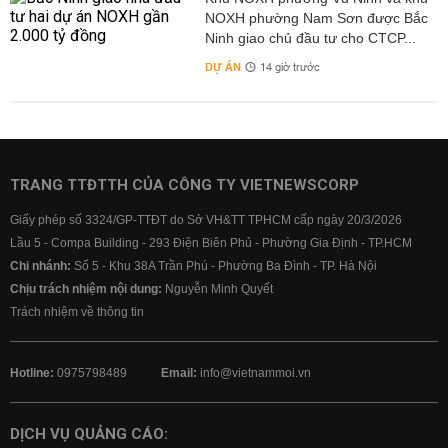
NOXH phường Nam Sơn được Bắc
Ninh giao chủ đầu tư cho CTCP...
DỰ ÁN
14 giờ trước
TRANG TTĐTTH CỦA CÔNG TY VIETNEWSCORP
Giấy phép số 3324/GP-TTĐT do Sở VH&TT TPHCM cấp ngày 20/3/2026
Lầu 5 - Compa Building - 293 Điện Biên Phủ - Phường Gia Định - TP.HCM
Chi nhánh:
Số 5 - Khu 38A Trần Phú - Phường Ba Đình - TP. Hà Nội
Chịu trách nhiệm nội dung:
Nguyễn Minh Quyết
Trách nhiệm về thông tin
Hotline:
0975798489
Email:
info@vietnammoi.vn
DỊCH VỤ QUẢNG CÁO: