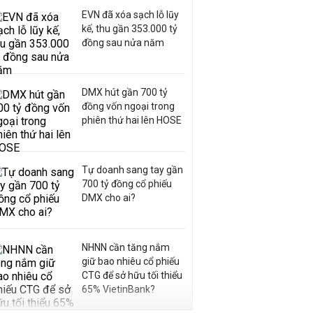
EVN đã xóa sạch lỗ lũy
kế, thu gần 353.000 tỷ
đồng sau nửa năm
DMX hút gần 700 tỷ
đồng vốn ngoại trong
phiên thứ hai lên HOSE
Tự doanh sang tay gần
700 tỷ đồng cổ phiếu
DMX cho ai?
NHNN cần tăng nắm
giữ bao nhiêu cổ phiếu
CTG để sở hữu tối thiểu
65% VietinBank?