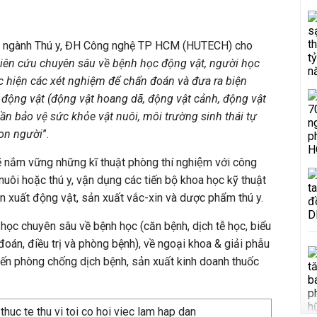
g ngành Thú y, ĐH Công nghệ TP HCM (HUTECH) cho
iên cứu chuyên sâu về bệnh học động vật, người học
 hiện các xét nghiệm để chẩn đoán và đưa ra biện
 động vật (động vật hoang dã, động vật cảnh, động vật
n bảo vệ sức khỏe vật nuôi, môi trường sinh thái tự
con người
”.
ẽ nắm vững những kĩ thuật phòng thí nghiệm với công
 nuôi hoặc thú y, vận dụng các tiến bộ khoa học kỹ thuật
sản xuất động vật, sản xuất vắc-xin và dược phẩm thú y.
 học chuyên sâu về bệnh học (căn bệnh, dịch tễ học, biểu
đoán, điều trị và phòng bệnh), về ngoại khoa & giải phẫu
đến phòng chống dịch bệnh, sản xuất kinh doanh thuốc