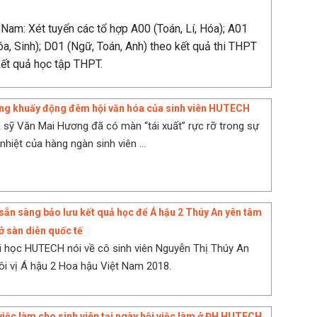
 Nam: Xét tuyển các tổ hợp A00 (Toán, Lí, Hóa); A01
Hóa, Sinh); D01 (Ngữ, Toán, Anh) theo kết quả thi THPT
kết quả học tập THPT.
ng khuấy động đêm hội văn hóa của sinh viên HUTECH
a sỹ Văn Mai Hương đã có màn “tái xuất” rực rỡ trong sự
hiệt của hàng ngàn sinh viên ...
n sàng bảo lưu kết quả học để Á hậu 2 Thúy An yên tâm
 ở sàn diễn quốc tế
 học HUTECH nói về cô sinh viên Nguyễn Thị Thúy An
ôi vị Á hậu 2 Hoa hậu Việt Nam 2018.
 việc làm cho sinh viên tại ngày hội việc làm ở ĐH HUTECH