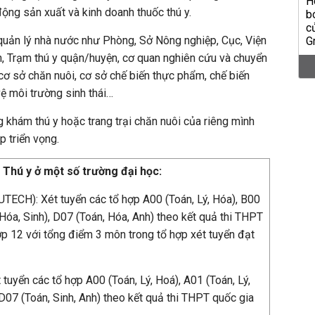
động sản xuất và kinh doanh thuốc thú y.
quản lý nhà nước như Phòng, Sở Nông nghiệp, Cục, Viện
nh, Trạm thú y quận/huyện, cơ quan nghiên cứu và chuyển
 cơ sở chăn nuôi, cơ sở chế biến thực phẩm, chế biến
vệ môi trường sinh thái…
g khám thú y hoặc trang trại chăn nuôi của riêng mình
p triển vọng.
 Thú y ở một số trường đại học:
ECH): Xét tuyển các tổ hợp A00 (Toán, Lý, Hóa), B00
 Hóa, Sinh), D07 (Toán, Hóa, Anh) theo kết quả thi THPT
ớp 12 với tổng điểm 3 môn trong tổ hợp xét tuyển đạt
uyển các tổ hợp A00 (Toán, Lý, Hoá), A01 (Toán, Lý,
 D07 (Toán, Sinh, Anh) theo kết quả thi THPT quốc gia