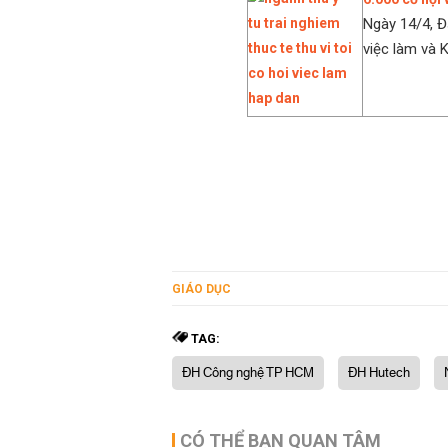
Ngày 14/4, 
việc làm và K
GIÁO DỤC
TAG:
ĐH Công nghệ TP HCM
ĐH Hutech
CÓ THỂ BẠN QUAN TÂM