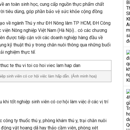
về an toàn sinh học, cung cấp nguồn thực phẩm chất
ười tiêu dùng, góp phần bảo vệ sức khỏe cộng đồng.
o tạo về ngành Thú y như ĐH Nông lâm TP HCM, ĐH Công
iện Nông nghiệp Việt Nam (Hà Nội)... có các chương
 viên được tiếp cận với các doanh nghiệp hàng đầu về
ng kỹ thuật thú y trong chăn nuôi thông qua những buổi
rải nghiệm thực tế.
hiệp sinh viên có cơ hội việc làm hấp dẫn. (Ảnh minh họa)
khi tốt nghiệp sinh viên có cơ hội làm việc ở các vị trí
c công ty thuốc thú y, phòng khám thú y, trại chăn nuôi
n động vật hoang dã hay thảo cầm viên, phòng xét