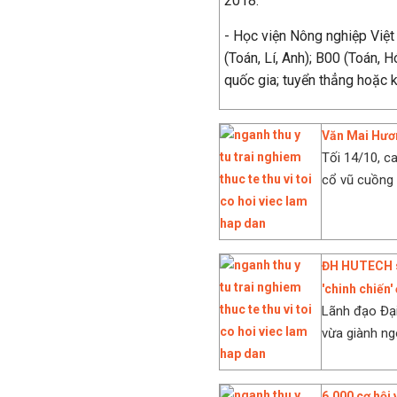
2018.
- Học viện Nông nghiệp Việt
(Toán, Lí, Anh); B00 (Toán, 
quốc gia; tuyển thẳng hoặc 
Văn Mai Hươ
Tối 14/10, c
cổ vũ cuồng n
ĐH HUTECH sẵ
'chinh chiến'
Lãnh đạo Đại
vừa giành ng
6.000 cơ hội