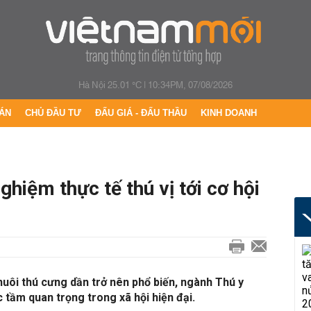
Hà Nội 25.01 °C
|
10:34PM, 07/08/2026
ÁN
CHỦ ĐẦU TƯ
ĐẤU GIÁ - ĐẤU THẦU
KINH DOANH
ghiệm thực tế thú vị tới cơ hội
nuôi thú cưng dần trở nên phổ biến, ngành Thú y
tầm quan trọng trong xã hội hiện đại.