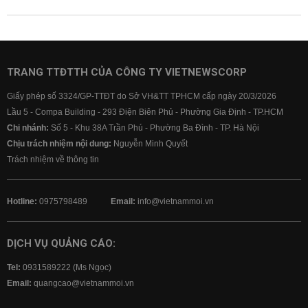
TRANG TTĐTTH CỦA CÔNG TY VIETNEWSCORP
Giấy phép số 3324/GP-TTĐT do Sở VH&TT TPHCM cấp ngày 20/3/2026
Lầu 5 - Compa Building - 293 Điện Biên Phủ - Phường Gia Định - TP.HCM
Chi nhánh:
Số 5 - Khu 38A Trần Phú - Phường Ba Đình - TP. Hà Nội
Chịu trách nhiệm nội dung:
Nguyễn Minh Quyết
Trách nhiệm về thông tin
Hotline:
0975798489
Email:
info@vietnammoi.vn
DỊCH VỤ QUẢNG CÁO:
Tel:
0931589222 (Ms Ngọc)
Email:
quangcao@vietnammoi.vn