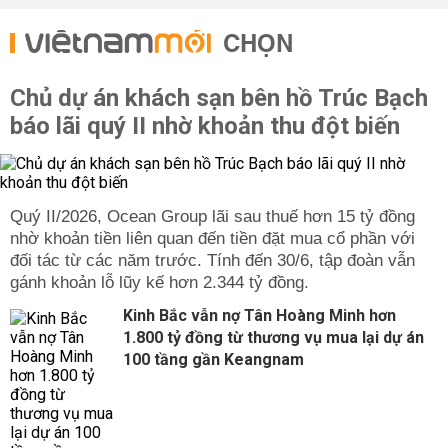
CHỌN
Chủ dự án khách sạn bên hồ Trúc Bạch
báo lãi quý II nhờ khoản thu đột biến
Quý II/2026, Ocean Group lãi sau thuế hơn 15 tỷ đồng
nhờ khoản tiền liên quan đến tiền đặt mua cổ phần với
đối tác từ các năm trước. Tính đến 30/6, tập đoàn vẫn
gánh khoản lỗ lũy kế hơn 2.344 tỷ đồng.
Kinh Bắc vẫn nợ Tân Hoàng Minh hơn
1.800 tỷ đồng từ thương vụ mua lại dự án
100 tầng gần Keangnam