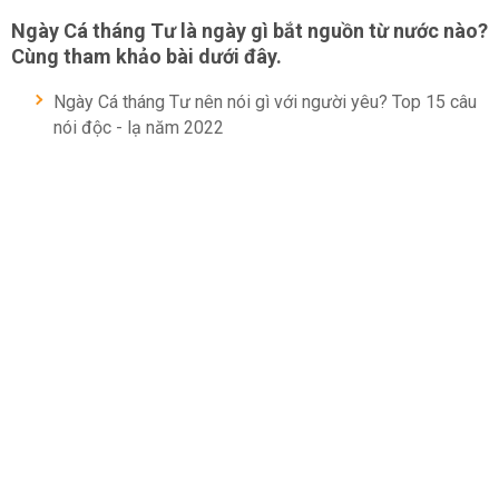
Ngày Cá tháng Tư là ngày gì bắt nguồn từ nước nào?
Cùng tham khảo bài dưới đây.
Ngày Cá tháng Tư nên nói gì với người yêu? Top 15 câu
nói độc - lạ năm 2022