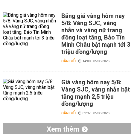
Bảng giá vàng hôm nay
5/8: Vàng SJC, vàng
nhẫn và vàng nữ trang
đồng loạt tăng, Bảo Tín
Minh Châu bật mạnh tới 3
triệu đồng/lượng
CẦN BIẾT
14:00 | 05/08/2026
Giá vàng hôm nay 5/8:
Vàng SJC, vàng nhẫn bật
tăng mạnh 2,5 triệu
đồng/lượng
CẦN BIẾT
09:37 | 05/08/2026
Xem thêm