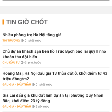
TIN GIỜ CHÓT
Nhiều phòng trọ Hà Nội tăng giá
THỊ TRƯỜNG
01 phút trước
Chủ dự án khách sạn bên hồ Trúc Bạch báo lãi quý II nhờ
khoản thu đột biến
CHỦ ĐẦU TƯ
01 phút trước
Hoàng Mai, Hà Nội đấu giá 13 thửa đất ở, khởi điểm từ 43
triệu đồng/m2
ĐẤU GIÁ - ĐẤU THẦU
01 phút trước
Gia Lai đấu giá khu đất làm dự án tại phường Quy Nhơn
Bắc, khởi điểm 23 tỷ đồng
ĐẤU GIÁ - ĐẤU THẦU
3 giờ trước