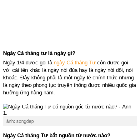
Ngày Cá tháng tư là ngày gì?
Ngày 1/4 được gọi là
ngày Cá tháng Tư
còn được gọi
với cái tên khác là ngày nói đùa hay là ngày nói dối, nói
khoác. Đây không phải là một ngày lễ chính thức nhưng
là ngày theo phong tục truyền thống được nhiều quốc gia
hưởng ứng hàng năm.
ảnh: songdep
Ngày Cá tháng Tư bắt nguồn từ nước nào?