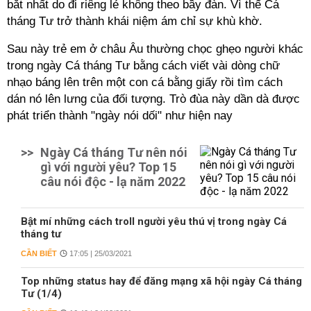
bắt nhất do đi riêng lẻ không theo bầy đàn. Vì thế Cá
tháng Tư trở thành khái niệm ám chỉ sự khù khờ.
Sau này trẻ em ở châu Âu thường chọc ghẹo người khác
trong ngày Cá tháng Tư bằng cách viết vài dòng chữ
nhạo báng lên trên một con cá bằng giấy rồi tìm cách
dán nó lên lưng của đối tượng. Trò đùa này dần dà được
phát triển thành "ngày nói dối" như hiện nay
>>
Ngày Cá tháng Tư nên nói
gì với người yêu? Top 15
câu nói độc - lạ năm 2022
Bật mí những cách troll người yêu thú vị trong ngày Cá
tháng tư
CẦN BIẾT
17:05 | 25/03/2021
Top những status hay để đăng mạng xã hội ngày Cá tháng
Tư (1/4)