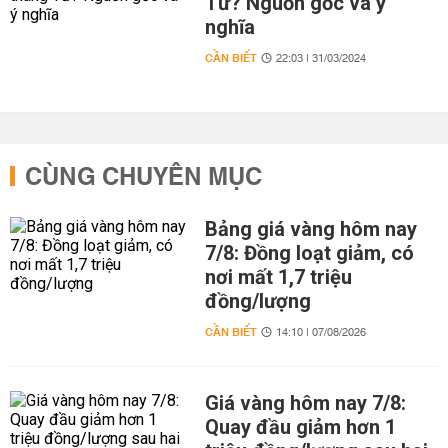
Tư? Nguồn gốc và ý
nghĩa
CẦN BIẾT
22:03 | 31/03/2024
CÙNG CHUYÊN MỤC
Bảng giá vàng hôm nay
7/8: Đồng loạt giảm, có
nơi mất 1,7 triệu
đồng/lượng
CẦN BIẾT
14:10 | 07/08/2026
Giá vàng hôm nay 7/8:
Quay đầu giảm hơn 1