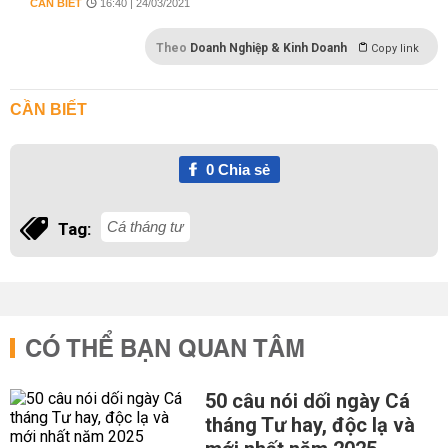
CẦN BIẾT
16:40 | 24/03/2021
Theo
Doanh Nghiệp & Kinh Doanh
Copy link
CẦN BIẾT
0
Chia sẻ
Cá tháng tư
Tag:
CÓ THỂ BẠN QUAN TÂM
50 câu nói dối ngày Cá
tháng Tư hay, độc lạ và