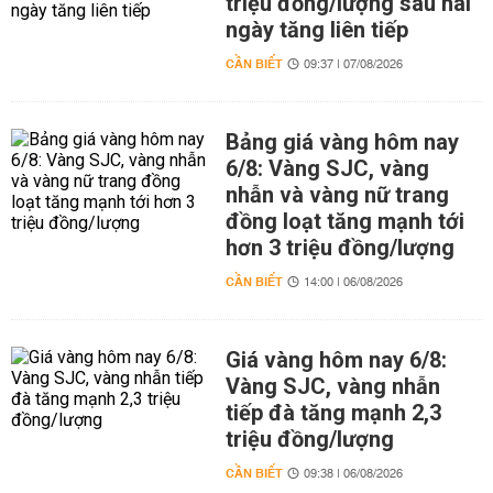
triệu đồng/lượng sau hai
ngày tăng liên tiếp
CẦN BIẾT
09:37 | 07/08/2026
Bảng giá vàng hôm nay
6/8: Vàng SJC, vàng
nhẫn và vàng nữ trang
đồng loạt tăng mạnh tới
hơn 3 triệu đồng/lượng
CẦN BIẾT
14:00 | 06/08/2026
Giá vàng hôm nay 6/8:
Vàng SJC, vàng nhẫn
tiếp đà tăng mạnh 2,3
triệu đồng/lượng
CẦN BIẾT
09:38 | 06/08/2026