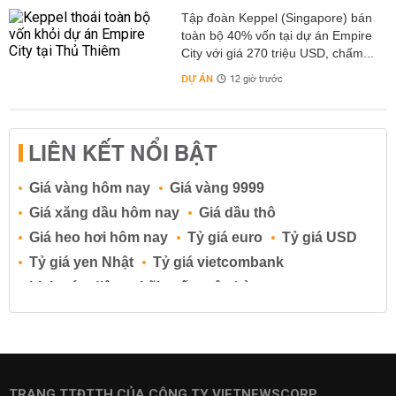
Tập đoàn Keppel (Singapore) bán
toàn bộ 40% vốn tại dự án Empire
City với giá 270 triệu USD, chấm...
DỰ ÁN
12 giờ trước
LIÊN KẾT NỔI BẬT
Giá vàng hôm nay
Giá vàng 9999
Giá xăng dầu hôm nay
Giá dầu thô
Giá heo hơi hôm nay
Tỷ giá euro
Tỷ giá USD
Tỷ giá yen Nhật
Tỷ giá vietcombank
Lịch cúp điện
Lãi suất ngân hàng
Lãi suất tiết kiệm
Lãi suất tiền gửi
Lãi suất ngân hàng Agribank
Lãi suất ngân hàng Sacombank
Lãi suất ngân hàng BIDV
TRANG TTĐTTH CỦA CÔNG TY VIETNEWSCORP