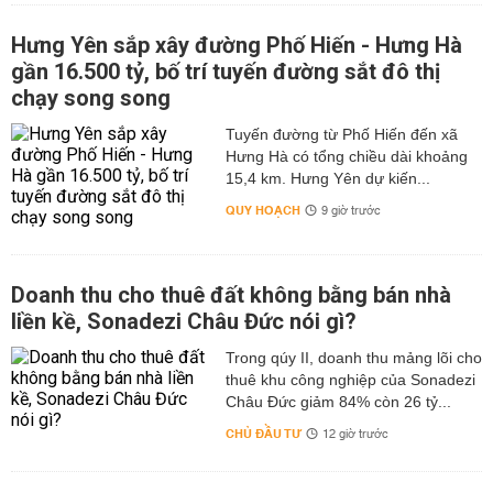
Hưng Yên sắp xây đường Phố Hiến - Hưng Hà
gần 16.500 tỷ, bố trí tuyến đường sắt đô thị
chạy song song
Tuyến đường từ Phố Hiến đến xã
Hưng Hà có tổng chiều dài khoảng
15,4 km. Hưng Yên dự kiến...
QUY HOẠCH
9 giờ trước
Doanh thu cho thuê đất không bằng bán nhà
liền kề, Sonadezi Châu Đức nói gì?
Trong qúy II, doanh thu mảng lõi cho
thuê khu công nghiệp của Sonadezi
Châu Đức giảm 84% còn 26 tỷ...
CHỦ ĐẦU TƯ
12 giờ trước