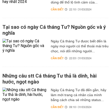
dùng để thổ lộ tình cảm của...
CẦN BIẾT
22:10 | 31/03/2024
Tại sao có ngày Cá tháng Tư? Nguồn gốc và ý
nghĩa
Ngày Cá tháng Tư được biết đến là
ngày mọi người có thể thoải mái trêu
chọc, nói dối những người...
CẦN BIẾT
22:03 | 31/03/2024
Những câu stt Cá tháng Tư thả là dính, hài
hước, ngọt ngào
Ngày Cá tháng Tư đã đến gần, hãy
làm mới trang cá nhân của mình
bằng cách chia sẻ những status...
CẦN BIẾT
09:10 | 31/03/2024