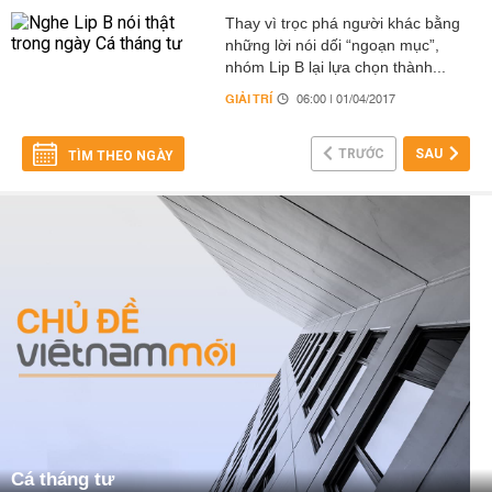
Thay vì trọc phá người khác bằng
những lời nói dối “ngoạn mục”,
nhóm Lip B lại lựa chọn thành...
GIẢI TRÍ
06:00 | 01/04/2017
TRƯỚC
SAU
TÌM THEO NGÀY
Cá tháng tư