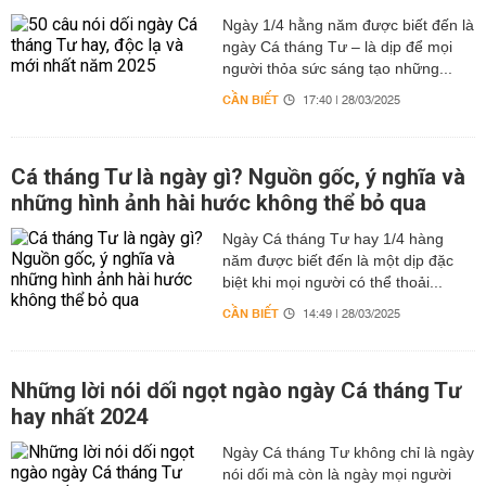
Ngày 1/4 hằng năm được biết đến là
ngày Cá tháng Tư – là dịp để mọi
người thỏa sức sáng tạo những...
CẦN BIẾT
17:40 | 28/03/2025
Cá tháng Tư là ngày gì? Nguồn gốc, ý nghĩa và
những hình ảnh hài hước không thể bỏ qua
Ngày Cá tháng Tư hay 1/4 hàng
năm được biết đến là một dịp đặc
biệt khi mọi người có thể thoải...
CẦN BIẾT
14:49 | 28/03/2025
Những lời nói dối ngọt ngào ngày Cá tháng Tư
hay nhất 2024
Ngày Cá tháng Tư không chỉ là ngày
nói dối mà còn là ngày mọi người