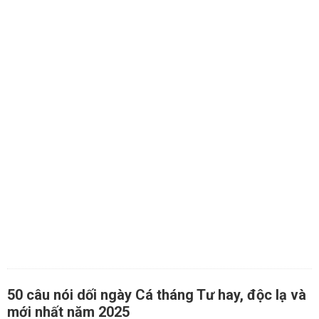
50 câu nói dối ngày Cá tháng Tư hay, độc lạ và
mới nhất năm 2025