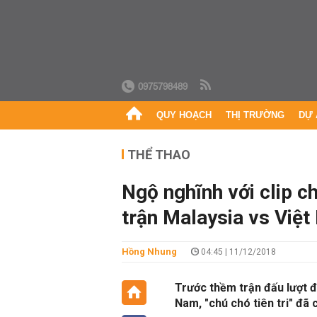
0975798489
QUY HOẠCH
THỊ TRƯỜNG
DỰ 
THỂ THAO
Ngộ nghĩnh với clip ch
trận Malaysia vs Việ
Hồng Nhung
04:45 | 11/12/2018
Trước thềm trận đấu lượt đ
Nam, "chú chó tiên tri" đã