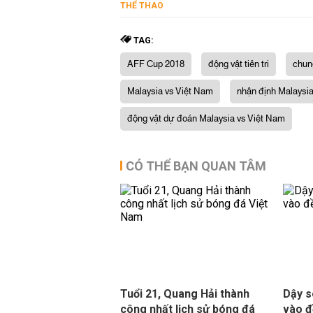
THỂ THAO
TAG:
AFF Cup 2018
động vật tiên tri
chun
Malaysia vs Việt Nam
nhận định Malaysi
động vật dự đoán Malaysia vs Việt Nam
CÓ THỂ BẠN QUAN TÂM
Tuổi 21, Quang Hải thành
Dậy s
công nhất lịch sử bóng đá
vào đ