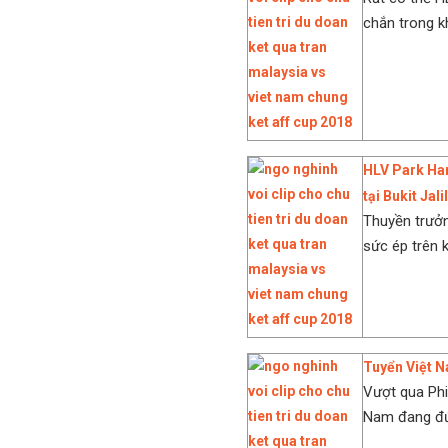
chắn trong kh
HLV Park Han
tại Bukit Jal
Thuyền trưởn
sức ép trên k
Tuyển Việt N
Vượt qua Phil
Nam đang đứng