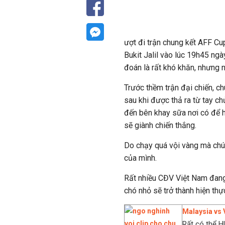
ượt đi trận chung kết AFF Cu
Bukit Jalil vào lúc 19h45 ng
đoán là rất khó khăn, nhưng 
Trước thềm trận đại chiến, c
sau khi được thả ra từ tay ch
đến bên khay sữa nơi có để h
sẽ giành chiến thắng.
Do chạy quá vội vàng mà chú
của mình.
Rất nhiều CĐV Việt Nam đang 
chó nhỏ sẽ trở thành hiện thự
Malaysia vs 
Rất có thể H