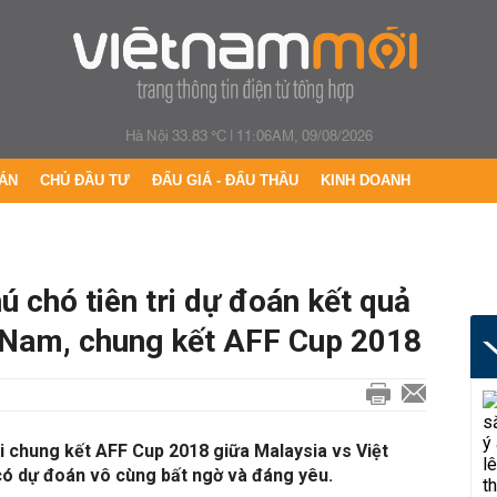
Hà Nội 33.83 °C
|
11:06AM, 09/08/2026
ÁN
CHỦ ĐẦU TƯ
ĐẤU GIÁ - ĐẤU THẦU
KINH DOANH
ú chó tiên tri dự đoán kết quả
t Nam, chung kết AFF Cup 2018
i chung kết AFF Cup 2018 giữa Malaysia vs Việt
 có dự đoán vô cùng bất ngờ và đáng yêu.