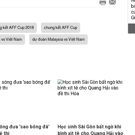
g kết AFF Cup 2018
chung kết AFF Cup
a vs Việt Nam
dự đoán Malaysia vs Việt Nam
óng đưa 'sao bóng đá'
Học sinh Sài Gòn bất ngờ khi
ề thi
bình xịt tê cho Quang Hải vào