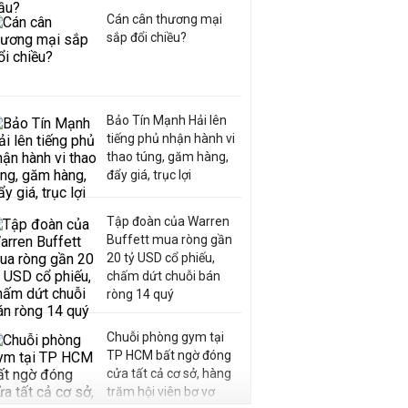
Cán cân thương mại
sắp đổi chiều?
Bảo Tín Mạnh Hải lên
tiếng phủ nhận hành vi
thao túng, găm hàng,
đẩy giá, trục lợi
Tập đoàn của Warren
Buffett mua ròng gần
20 tỷ USD cổ phiếu,
chấm dứt chuỗi bán
ròng 14 quý
Chuỗi phòng gym tại
TP HCM bất ngờ đóng
cửa tất cả cơ sở, hàng
trăm hội viên bơ vơ