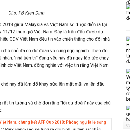
Clip: FB Kien Dinh
p 2018 giữa Malaysia vs Việt Nam sẽ được diễn ra tại
ày 11/12 theo giờ Việt Nam. Đây là trận đấu được dự
nhiều CĐV Việt Nam đều tin vào chiến thắng cho đội nhà.
hú chó nhỏ đã có dự đoán vô cùng ngộ nghĩnh. Theo đó,
ủ nhân, "nhà tiên tri" đáng yêu này đã ngay lập tức chạy
ình cờ Việt Nam, đồng nghĩa với việc tin rằng Việt Nam
 chó này đã làm đổ khay sữa lên mặt mũi và lên đầu
rất tin tưởng và chờ đợi rằng "lời dự đoán" này của chú
c.
Việt Nam, chung kết AFF Cup 2018: Phòng ngự là lẽ sống
LV Park Hang-seo sẽ tung ra đội hình ưu tiên sự chắc