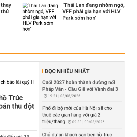
 thay
‘Thái Lan đang nhòm ngó,
 thử
VFF phải gia hạn với HLV
Park sớm hơn’
ĐỌC NHIỀU NHẤT
Cuối 2027 hoàn thành đường nối
Pháp Vân - Cầu Giẽ với Vành đai 3
hồ Trúc
19:21 | 08/08/2026
oản thu đột
Phố đi bộ mới của Hà Nội sẽ cho
thuê các gian hàng với giá 2
triệu/tháng
09:33 | 09/08/2026
Chủ dự án khách sạn bên hồ Trúc
Nội đấu giá 13