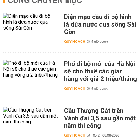
CÙNG CHUYÊN MỤC
Diện mạo cầu đi bộ hình
lá dừa nước qua sông Sài
Gòn
QUY HOẠCH
5 giờ trước
Phố đi bộ mới của Hà Nội
sẽ cho thuê các gian
hàng với giá 2 triệu/tháng
QUY HOẠCH
5 giờ trước
Cầu Thượng Cát trên
Vành đai 3,5 sau gần một
năm thi công
QUY HOẠCH
10:42 | 08/08/2026