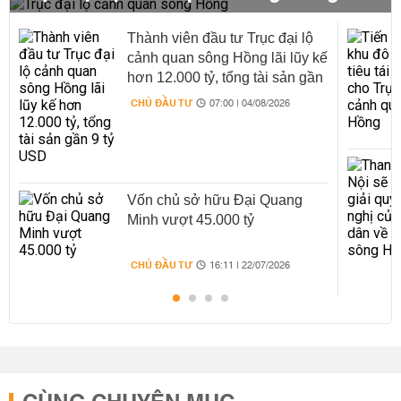
Thành viên đầu tư Trục đại lộ
cảnh quan sông Hồng lãi lũy kế
hơn 12.000 tỷ, tổng tài sản gần
9 tỷ USD
CHỦ ĐẦU TƯ
07:00 | 04/08/2026
Vốn chủ sở hữu Đại Quang
Minh vượt 45.000 tỷ
CHỦ ĐẦU TƯ
16:11 | 22/07/2026