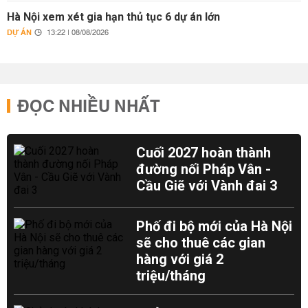
Hà Nội xem xét gia hạn thủ tục 6 dự án lớn
DỰ ÁN
13:22 | 08/08/2026
ĐỌC NHIỀU NHẤT
Cuối 2027 hoàn thành
đường nối Pháp Vân -
Cầu Giẽ với Vành đai 3
Phố đi bộ mới của Hà Nội
sẽ cho thuê các gian
hàng với giá 2
triệu/tháng