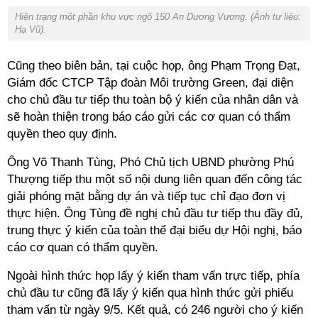
Hiện trạng một phần khu vực ngõ 150 An Dương Vương. (Ảnh tư liệu:
Hạ Vũ).
Cũng theo biên bản, tại cuộc họp, ông Phạm Trọng Đạt,
Giám đốc CTCP Tập đoàn Môi trường Green, đại diện
cho chủ đầu tư tiếp thu toàn bộ ý kiến của nhân dân và
sẽ hoàn thiện trong báo cáo gửi các cơ quan có thẩm
quyền theo quy định.
Ông Võ Thanh Tùng, Phó Chủ tịch UBND phường Phú
Thượng tiếp thu một số nội dung liên quan đến công tác
giải phóng mặt bằng dự án và tiếp tục chỉ đạo đơn vị
thực hiện. Ông Tùng đề nghị chủ đầu tư tiếp thu đầy đủ,
trung thực ý kiến của toàn thể đại biểu dự Hội nghị, báo
cáo cơ quan có thẩm quyền.
Ngoài hình thức họp lấy ý kiến tham vấn trực tiếp, phía
chủ đầu tư cũng đã lấy ý kiến qua hình thức gửi phiếu
tham vấn từ ngày 9/5. Kết quả, có 246 người cho ý kiến