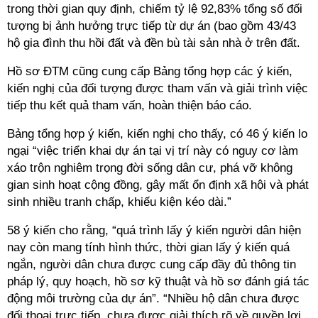
trong thời gian quy định, chiếm tỷ lệ 92,83% tổng số đối
tượng bị ảnh hưởng trực tiếp từ dự án (bao gồm 43/43
hộ gia đình thu hồi đất và đền bù tài sản nhà ở trên đất.
Hồ sơ ĐTM cũng cung cấp Bảng tổng hợp các ý kiến,
kiến nghị của đối tượng được tham vấn và giải trình việc
tiếp thu kết quả tham vấn, hoàn thiện báo cáo.
Bảng tổng hợp ý kiến, kiến nghị cho thấy, có 46 ý kiến lo
ngại “việc triển khai dự án tại vị trí này có nguy cơ làm
xáo trộn nghiêm trọng đời sống dân cư, phá vỡ không
gian sinh hoạt cộng đồng, gây mất ổn định xã hội và phát
sinh nhiều tranh chấp, khiếu kiện kéo dài.”
58 ý kiến cho rằng, “quá trình lấy ý kiến người dân hiện
nay còn mang tính hình thức, thời gian lấy ý kiến quá
ngắn, người dân chưa được cung cấp đầy đủ thông tin
pháp lý, quy hoạch, hồ sơ kỹ thuật và hồ sơ đánh giá tác
động môi trường của dự án”. “Nhiều hộ dân chưa được
đối thoại trực tiếp, chưa được giải thích rõ về quyền lợi,