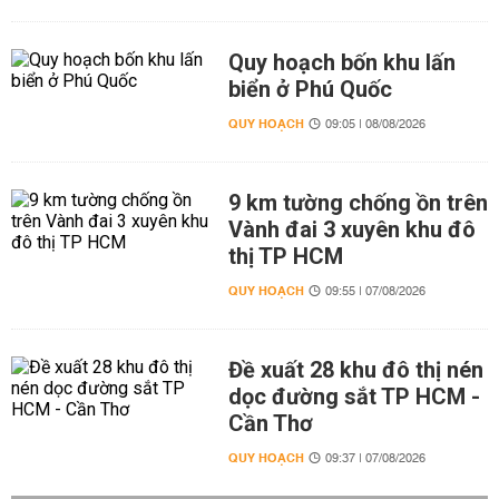
Quy hoạch bốn khu lấn
biển ở Phú Quốc
QUY HOẠCH
09:05 | 08/08/2026
9 km tường chống ồn trên
Vành đai 3 xuyên khu đô
thị TP HCM
QUY HOẠCH
09:55 | 07/08/2026
Đề xuất 28 khu đô thị nén
dọc đường sắt TP HCM -
Cần Thơ
QUY HOẠCH
09:37 | 07/08/2026