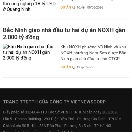
DỰ ÁN
10:49 | 08/08/2026
Bắc Ninh giao nhà đầu tư hai dự án NOXH gần
2.000 tỷ đồng
Khu NOXH phường Vũ Ninh và khu
NOXH phường Nam Sơn được Bắc
Ninh giao chủ đầu tư cho CTCP...
DỰ ÁN
19 giờ trước
TRANG TTĐTTH CỦA CÔNG TY VIETNEWSCORP
Giấy phép số 3324/GP-TTĐT do Sở VH&TT TPHCM cấp ngày 20/3/2026
Lầu 5 - Compa Building - 293 Điện Biên Phủ - Phường Gia Định - TP.HCM
Chi nhánh:
Số 5 - Khu 38A Trần Phú - Phường Ba Đình - TP. Hà Nội