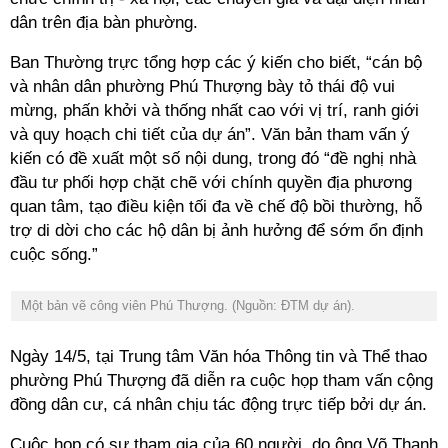
dân trên địa bàn phường.
Ban Thường trực tổng hợp các ý kiến cho biết, “cán bộ
và nhân dân phường Phú Thượng bày tỏ thái độ vui
mừng, phấn khởi và thống nhất cao với vị trí, ranh giới
và quy hoạch chi tiết của dự án”. Văn bản tham vấn ý
kiến có đề xuất một số nội dung, trong đó “đề nghị nhà
đầu tư phối hợp chặt chẽ với chính quyền địa phương
quan tâm, tạo điều kiện tối đa về chế độ bồi thường, hỗ
trợ di dời cho các hộ dân bị ảnh hưởng để sớm ổn định
cuộc sống.”
Một bản vẽ công viên Phú Thượng. (Nguồn: ĐTM dự án).
Ngày 14/5, tại Trung tâm Văn hóa Thông tin và Thể thao
phường Phú Thượng đã diễn ra cuộc họp tham vấn cộng
đồng dân cư, cá nhân chịu tác động trực tiếp bởi dự án.
Cuộc họp có sự tham gia của 60 người, do ông Võ Thanh