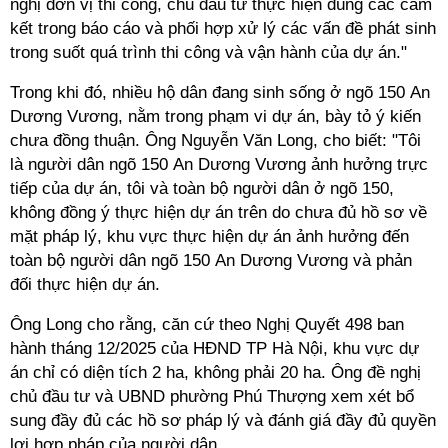
nghị đơn vị thi công, chủ đầu tư thực hiện đúng các cam
kết trong báo cáo và phối hợp xử lý các vấn đề phát sinh
trong suốt quá trình thi công và vận hành của dự án."
Trong khi đó, nhiều hộ dân đang sinh sống ở ngõ 150 An
Dương Vương, nằm trong phạm vi dự án, bày tỏ ý kiến
chưa đồng thuận. Ông Nguyễn Văn Long, cho biết: "Tôi
là người dân ngõ 150 An Dương Vương ảnh hưởng trực
tiếp của dự án, tôi và toàn bộ người dân ở ngõ 150,
không đồng ý thực hiện dự án trên do chưa đủ hồ sơ về
mặt pháp lý, khu vực thực hiện dự án ảnh hưởng đến
toàn bộ người dân ngõ 150 An Dương Vương và phản
đối thực hiện dự án.
Ông Long cho rằng, căn cứ theo Nghị Quyết 498 ban
hành tháng 12/2025 của HĐND TP Hà Nội, khu vực dự
án chỉ có diện tích 2 ha, không phải 20 ha. Ông đề nghị
chủ đầu tư và UBND phường Phú Thượng xem xét bổ
sung đầy đủ các hồ sơ pháp lý và đánh giá đầy đủ quyền
lợi hợp pháp của người dân.