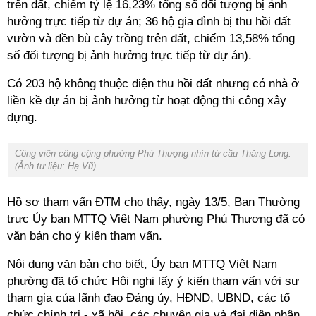
trên đất, chiếm tỷ lệ 16,23% tổng số đối tượng bị ảnh
hưởng trực tiếp từ dự án; 36 hộ gia đình bị thu hồi đất
vườn và đền bù cây trồng trên đất, chiếm 13,58% tổng
số đối tượng bị ảnh hưởng trực tiếp từ dự án).
Có 203 hộ không thuộc diện thu hồi đất nhưng có nhà ở
liền kề dự án bị ảnh hưởng từ hoạt động thi công xây
dựng.
Công viên công cộng phường Phú Thượng nhìn từ cầu Thăng Long.
(Ảnh tư liệu: Hạ Vũ).
Hồ sơ tham vấn ĐTM cho thấy, ngày 13/5, Ban Thường
trực Ủy ban MTTQ Việt Nam phường Phú Thượng đã có
văn bản cho ý kiến tham vấn.
Nội dung văn bản cho biết, Ủy ban MTTQ Việt Nam
phường đã tổ chức Hội nghị lấy ý kiến tham vấn với sự
tham gia của lãnh đạo Đảng ủy, HĐND, UBND, các tổ
chức chính trị - xã hội, các chuyên gia và đại diện nhân