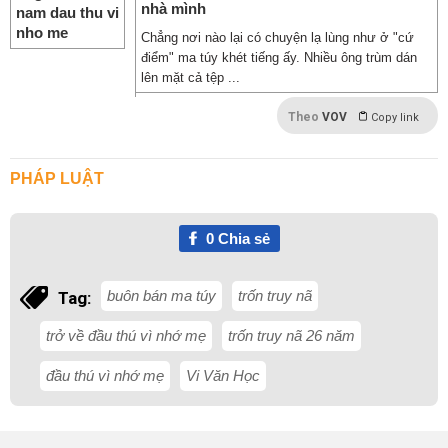
nhà mình
Chẳng nơi nào lại có chuyện lạ lùng như ở "cứ
điểm" ma túy khét tiếng ấy. Nhiều ông trùm dán
lên mặt cả tệp ...
Theo
VOV
Copy link
PHÁP LUẬT
0
Chia sẻ
buôn bán ma túy
trốn truy nã
Tag:
trở về đầu thú vì nhớ mẹ
trốn truy nã 26 năm
đầu thú vì nhớ mẹ
Vi Văn Học