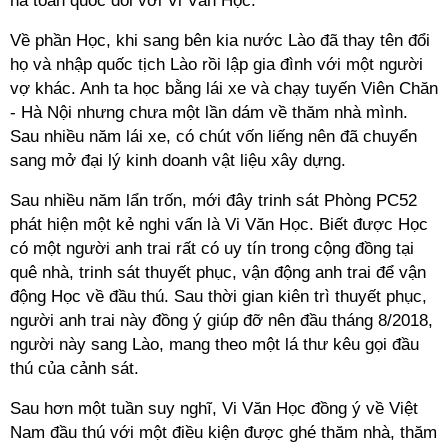
nã toàn quốc đối với Vi Văn Học.
Về phần Học, khi sang bên kia nước Lào đã thay tên đổi
họ và nhập quốc tịch Lào rồi lập gia đình với một người
vợ khác. Anh ta học bằng lái xe và chạy tuyến Viên Chăn
- Hà Nội nhưng chưa một lần dám về thăm nhà mình.
Sau nhiều năm lái xe, có chút vốn liếng nên đã chuyển
sang mở đại lý kinh doanh vật liệu xây dựng.
Sau nhiều năm lẩn trốn, mới đây trinh sát Phòng PC52
phát hiện một kẻ nghi vấn là Vi Văn Học. Biết được Học
có một người anh trai rất có uy tín trong cộng đồng tại
quê nhà, trinh sát thuyết phục, vận động anh trai để vận
động Học về đầu thú. Sau thời gian kiên trì thuyết phục,
người anh trai này đồng ý giúp đỡ nên đầu tháng 8/2018,
người này sang Lào, mang theo một lá thư kêu gọi đầu
thú của cảnh sát.
Sau hơn một tuần suy nghĩ, Vi Văn Học đồng ý về Việt
Nam đầu thú với một điều kiện được ghé thăm nhà, thăm