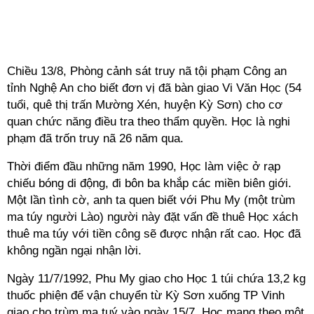
Chiều 13/8, Phòng cảnh sát truy nã tội phạm Công an
tỉnh Nghệ An cho biết đơn vị đã bàn giao Vi Văn Học (54
tuổi, quê thị trấn Mường Xén, huyện Kỳ Sơn) cho cơ
quan chức năng điều tra theo thẩm quyền. Học là nghi
phạm đã trốn truy nã 26 năm qua.
Thời điểm đầu những năm 1990, Học làm việc ở rạp
chiếu bóng di động, đi bôn ba khắp các miền biên giới.
Một lần tình cờ, anh ta quen biết với Phu My (một trùm
ma túy người Lào) người này đặt vấn đề thuê Học xách
thuê ma túy với tiền công sẽ được nhận rất cao. Học đã
không ngần ngại nhận lời.
Ngày 11/7/1992, Phu My giao cho Học 1 túi chứa 13,2 kg
thuốc phiện để vận chuyển từ Kỳ Sơn xuống TP Vinh
giao cho trùm ma tuý vào ngày 15/7. Học mang theo một