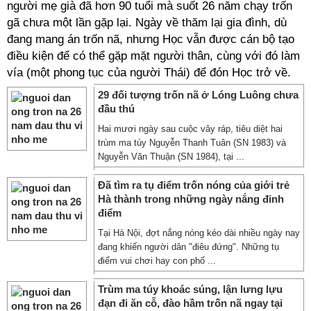
người mẹ già đã hơn 90 tuổi mà suốt 26 năm chạy trốn
gã chưa một lần gặp lại. Ngày về thăm lại gia đình, dù
đang mang án trốn nã, nhưng Học vẫn được cán bộ tạo
điều kiện để có thể gặp mặt người thân, cùng với đó làm
vía (một phong tục của người Thái) để đón Học trở về.
29 đối tượng trốn nã ở Lóng Luông chưa
đầu thú
Hai mươi ngày sau cuộc vây ráp, tiêu diệt hai
trùm ma túy Nguyễn Thanh Tuân (SN 1983) và
Nguyễn Văn Thuận (SN 1984), tại ...
Đã tìm ra tụ điểm trốn nóng của giới trẻ
Hà thành trong những ngày nắng đỉnh
điểm
Tại Hà Nội, đợt nắng nóng kéo dài nhiều ngày nay
đang khiến người dân "điêu đứng". Những tụ
điểm vui chơi hay con phố ...
Trùm ma túy khoác súng, lận lưng lựu
đạn đi ăn cỗ, đào hầm trốn nã ngay tại