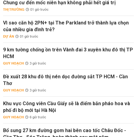
Chung cư đến mốc niên hạn không phải hết giá trị
THỊ TRƯỜNG
01 giờ trước
Vì sao căn hộ 2PN+ tại The Parkland trở thành lựa chọn
của nhiều gia đình trẻ?
DỰ ÁN
01 giờ trước
9 km tường chống ồn trên Vành đai 3 xuyên khu đô thị TP
HCM
QUY HOẠCH
3 giờ trước
Đề xuất 28 khu đô thị nén dọc đường sắt TP HCM - Cần
Thơ
QUY HOẠCH
3 giờ trước
Khu vực Công viên Cầu Giấy sẽ là điểm bắn pháo hoa và
phố đi bộ mới tại Hà Nội
QUY HOẠCH
6 giờ trước
Bổ sung 27 km đường gom hai bên cao tốc Châu Đốc -