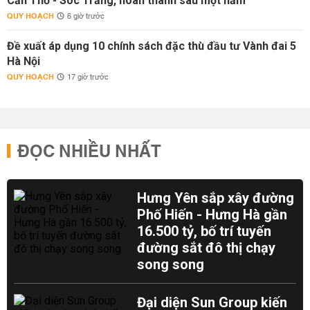
Cần Thơ - Sóc Trăng, hoàn thành sau một năm
QUY HOẠCH
6 giờ trước
Đề xuất áp dụng 10 chính sách đặc thù đầu tư Vành đai 5
Hà Nội
QUY HOẠCH
17 giờ trước
ĐỌC NHIỀU NHẤT
Hưng Yên sắp xây đường
Phố Hiến - Hưng Hà gần
16.500 tỷ, bố trí tuyến
đường sắt đô thị chạy
song song
Đại diện Sun Group kiến