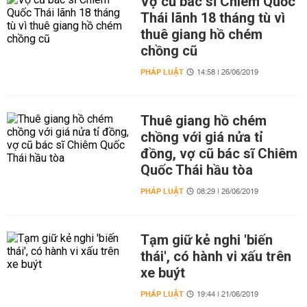
Vợ cũ bác sĩ Chiêm Quốc
Thái lãnh 18 tháng tù vì
thuê giang hồ chém
chồng cũ
PHÁP LUẬT
14:58 | 26/06/2019
Thuê giang hồ chém
chồng với giá nửa tỉ
đồng, vợ cũ bác sĩ Chiêm
Quốc Thái hầu tòa
PHÁP LUẬT
08:29 | 26/06/2019
Tạm giữ kẻ nghi 'biến
thái', có hành vi xấu trên
xe buýt
PHÁP LUẬT
19:44 | 21/06/2019