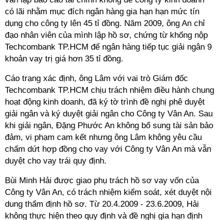
có lãi nhằm mục đích ngân hàng gia hạn hạn mức tín
dụng cho công ty lên 45 tỉ đồng. Năm 2009, ông An chỉ
đạo nhân viên của mình lập hồ sơ, chứng từ khống nộp
Techcombank TP.HCM để ngân hàng tiếp tục giải ngân 9
khoản vay trị giá hơn 35 tỉ đồng.
Cáo trạng xác định, ông Lâm với vai trò Giám đốc
Techcombank TP.HCM chịu trách nhiệm điều hành chung
hoạt động kinh doanh, đã ký tờ trình đề nghị phê duyệt
giải ngân và ký duyệt giải ngân cho Công ty Vân An. Sau
khi giải ngân, Đặng Phước An không bổ sung tài sản bảo
đảm, vi phạm cam kết nhưng ông Lâm không yêu cầu
chấm dứt hợp đồng cho vay với Công ty Vân An mà vẫn
duyệt cho vay trái quy định.
Bùi Minh Hải được giao phụ trách hồ sơ vay vốn của
Công ty Vân An, có trách nhiệm kiểm soát, xét duyệt nội
dung thẩm định hồ sơ. Từ 20.4.2009 - 23.6.2009, Hải
không thực hiện theo quy định và đề nghị gia hạn định