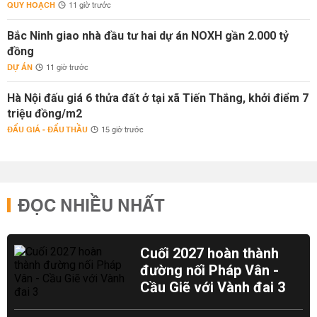
QUY HOẠCH
11 giờ trước
Bắc Ninh giao nhà đầu tư hai dự án NOXH gần 2.000 tỷ
đồng
DỰ ÁN
11 giờ trước
Hà Nội đấu giá 6 thửa đất ở tại xã Tiến Thắng, khởi điểm 7
triệu đồng/m2
ĐẤU GIÁ - ĐẤU THẦU
15 giờ trước
ĐỌC NHIỀU NHẤT
Cuối 2027 hoàn thành
đường nối Pháp Vân -
Cầu Giẽ với Vành đai 3