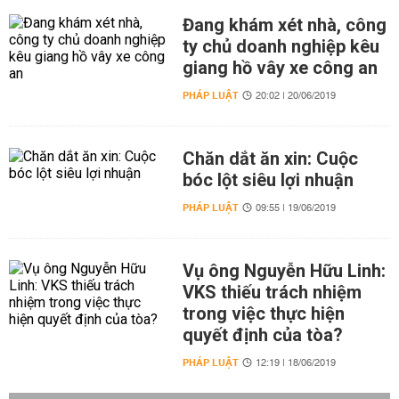
Đang khám xét nhà, công
ty chủ doanh nghiệp kêu
giang hồ vây xe công an
PHÁP LUẬT
20:02 | 20/06/2019
Chăn dắt ăn xin: Cuộc
bóc lột siêu lợi nhuận
PHÁP LUẬT
09:55 | 19/06/2019
Vụ ông Nguyễn Hữu Linh:
VKS thiếu trách nhiệm
trong việc thực hiện
quyết định của tòa?
PHÁP LUẬT
12:19 | 18/06/2019