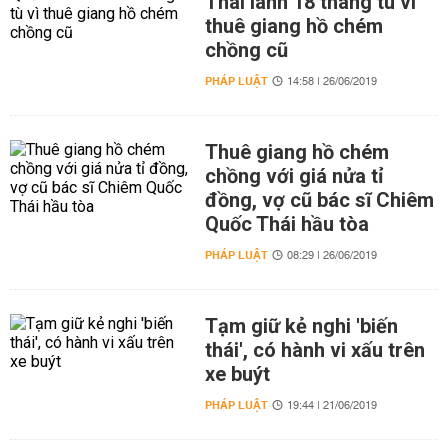
Thái lãnh 18 tháng tù vì
thuê giang hồ chém
chồng cũ
PHÁP LUẬT
14:58 | 26/06/2019
Thuê giang hồ chém
chồng với giá nửa tỉ
đồng, vợ cũ bác sĩ Chiêm
Quốc Thái hầu tòa
PHÁP LUẬT
08:29 | 26/06/2019
Tạm giữ kẻ nghi 'biến
thái', có hành vi xấu trên
xe buýt
PHÁP LUẬT
19:44 | 21/06/2019