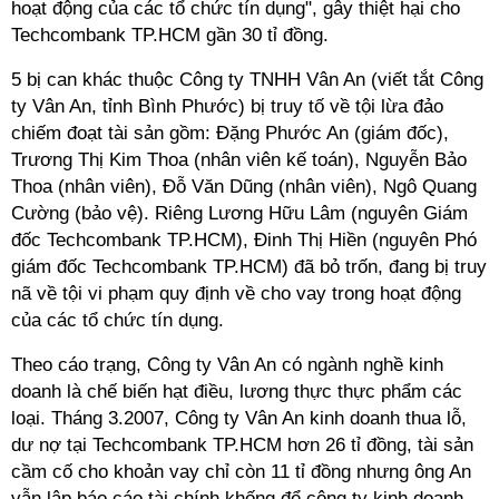
hoạt động của các tổ chức tín dụng", gây thiệt hại cho
Techcombank TP.HCM gần 30 tỉ đồng.
5 bị can khác thuộc Công ty TNHH Vân An (viết tắt Công
ty Vân An, tỉnh Bình Phước) bị truy tố về tội lừa đảo
chiếm đoạt tài sản gồm: Đặng Phước An (giám đốc),
Trương Thị Kim Thoa (nhân viên kế toán), Nguyễn Bảo
Thoa (nhân viên), Đỗ Văn Dũng (nhân viên), Ngô Quang
Cường (bảo vệ). Riêng Lương Hữu Lâm (nguyên Giám
đốc Techcombank TP.HCM), Đinh Thị Hiền (nguyên Phó
giám đốc Techcombank TP.HCM) đã bỏ trốn, đang bị truy
nã về tội vi phạm quy định về cho vay trong hoạt động
của các tổ chức tín dụng.
Theo cáo trạng, Công ty Vân An có ngành nghề kinh
doanh là chế biến hạt điều, lương thực thực phẩm các
loại. Tháng 3.2007, Công ty Vân An kinh doanh thua lỗ,
dư nợ tại Techcombank TP.HCM hơn 26 tỉ đồng, tài sản
cầm cố cho khoản vay chỉ còn 11 tỉ đồng nhưng ông An
vẫn lập báo cáo tài chính khống để công ty kinh doanh