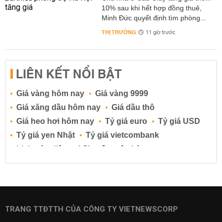
10% sau khi hết hợp đồng thuê,
Minh Đức quyết định tìm phòng...
THỊ TRƯỜNG
11 giờ trước
LIÊN KẾT NỔI BẬT
Giá vàng hôm nay
Giá vàng 9999
Giá xăng dầu hôm nay
Giá dầu thô
Giá heo hơi hôm nay
Tỷ giá euro
Tỷ giá USD
Tỷ giá yen Nhật
Tỷ giá vietcombank
Lịch cúp điện
Lãi suất ngân hàng
Lãi suất tiết kiệm
Lãi suất tiền gửi
Lãi suất ngân hàng Agribank
Lãi suất ngân hàng Sacombank
Lãi suất ngân hàng BIDV
TRANG TTĐTTH CỦA CÔNG TY VIETNEWSCORP
Lãi suất ngân hàng Vietinbank