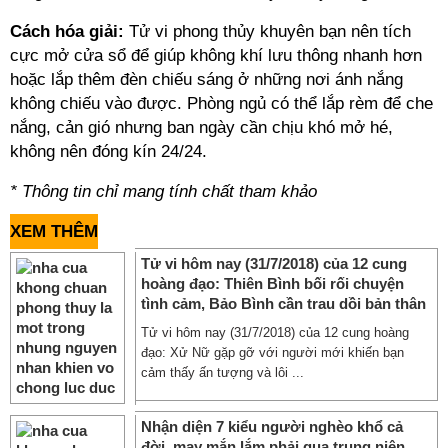
Cách hóa giải:
Tử vi phong thủy khuyên bạn nên tích
cực mở cửa sổ để giúp không khí lưu thông nhanh hơn
hoặc lắp thêm đèn chiếu sáng ở những nơi ánh nắng
không chiếu vào được. Phòng ngủ có thể lắp rèm để che
nắng, cản gió nhưng ban ngày cần chịu khó mở hé,
không nên đóng kín 24/24.
* Thông tin chỉ mang tính chất tham khảo
XEM THÊM
Tử vi hôm nay (31/7/2018) của 12 cung
hoàng đạo: Thiên Bình bối rối chuyện
tình cảm, Bảo Bình cần trau dồi bản thân
Tử vi hôm nay (31/7/2018) của 12 cung hoàng
đạo: Xử Nữ gặp gỡ với người mới khiến bạn
cảm thấy ấn tượng và lôi ...
Nhận diện 7 kiểu người nghèo khổ cả
đời, may mắn lắm phải qua trung niên