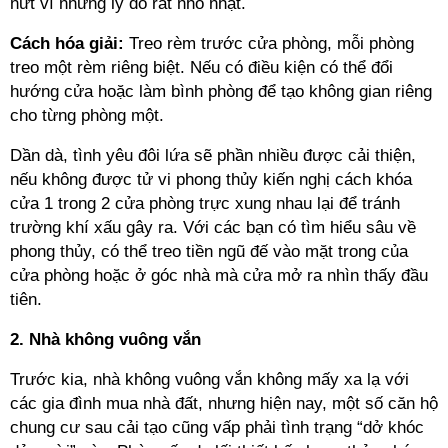
nứt vì những lý do rất nhỏ nhặt.
Cách hóa giải:
Treo rèm trước cửa phòng, mỗi phòng
treo một rèm riêng biệt. Nếu có điều kiện có thể đổi
hướng cửa hoặc làm bình phòng để tạo không gian riêng
cho từng phòng một.
Dần dà, tình yêu đôi lứa sẽ phần nhiều được cải thiện,
nếu không được tử vi phong thủy kiến nghị cách khóa
cửa 1 trong 2 cửa phòng trực xung nhau lại để tránh
trường khí xấu gây ra. Với các bạn có tìm hiểu sâu về
phong thủy, có thể treo tiền ngũ đế vào mặt trong của
cửa phòng hoặc ở góc nhà mà cửa mở ra nhìn thấy đầu
tiên.
2. Nhà không vuông vắn
Trước kia, nhà không vuông vắn không mấy xa lạ với
các gia đình mua nhà đất, nhưng hiện nay, một số căn hộ
chung cư sau cải tạo cũng vấp phải tình trạng “dở khóc