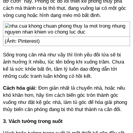
dở cười” này. Phòng ốc do lối thiết kế phong thủy phá
cách mà thành ra bị thò thụt, đang vuông lại có một góc
vòng cung hoặc hình dạng méo mó bất định.
(Ảnh: Pinterest)
Sống trong căn nhà như vậy thì tình yêu đôi lứa sẽ bị
ảnh hưởng ít nhiều, lúc lên bổng khi xuống trầm. Chưa
kể là sức khỏe bất ổn, tâm lý luôn dao động dẫn tới
những cuộc tranh luận không có hồi kết.
Cách hóa giải:
Đơn giản nhất là chuyển nhà, hoặc nếu
khó khăn hơn, hãy tìm cách biến góc tròn thành góc
vuông như đặt kệ góc nhà, làm tủ góc để hóa giải phong
thủy biến căn phòng đang bị thò thụt thành ra cân đối.
3. Vách tường trong suốt