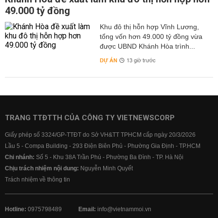
49.000 tỷ đồng
Khu đô thị hỗn hợp Vĩnh Lương,
tổng vốn hơn 49.000 tỷ đồng vừa
được UBND Khánh Hòa trình...
DỰ ÁN
13 giờ trước
TRANG TTĐTTH CỦA CÔNG TY VIETNEWSCORP
Giấy phép số 3324/GP-TTĐT do Sở VH&TT TPHCM cấp ngày 20/3/2026
Lầu 5 - Compa Building - 293 Điện Biên Phủ - Phường Gia Định - TP.HCM
Chi nhánh:
Số 5 - Khu 38A Trần Phú - Phường Ba Đình - TP. Hà Nội
Chịu trách nhiệm nội dung:
Nguyễn Minh Quyết
Trách nhiệm về thông tin
Hotline:
0975798489
Email:
info@vietnammoi.vn