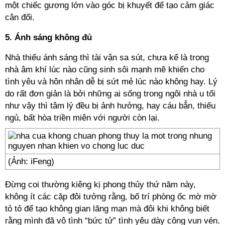
một chiếc gương lớn vào góc bị khuyết để tạo cảm giác
cân đối.
5. Ánh sáng không đủ
Nhà thiếu ánh sáng thì tài vận sa sút, chưa kể là trong
nhà âm khí lúc nào cũng sinh sôi mạnh mẽ khiến cho
tình yêu và hôn nhân dễ bị sứt mẻ lúc nào không hay. Lý
do rất đơn giản là bởi những ai sống trong ngôi nhà u tối
như vậy thì tâm lý đều bị ảnh hưởng, hay cáu bẳn, thiếu
ngủ, bất hòa triền miên với người còn lại.
(Ảnh: iFeng)
Đừng coi thường kiêng kị phong thủy thứ năm này,
không ít các cặp đôi tưởng rằng, bố trí phòng ốc mờ mờ
tỏ tỏ để tạo không gian lãng mạn mà đôi khi không biết
rằng mình đã vô tình “bức tử” tình yêu dày công vun vén.