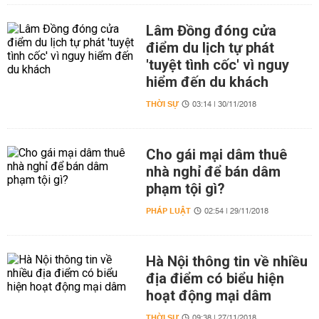
Lâm Đồng đóng cửa
điểm du lịch tự phát
'tuyệt tình cốc' vì nguy
hiểm đến du khách
THỜI SỰ
03:14 | 30/11/2018
Cho gái mại dâm thuê
nhà nghỉ để bán dâm
phạm tội gì?
PHÁP LUẬT
02:54 | 29/11/2018
Hà Nội thông tin về nhiều
địa điểm có biểu hiện
hoạt động mại dâm
THỜI SỰ
09:38 | 27/11/2018