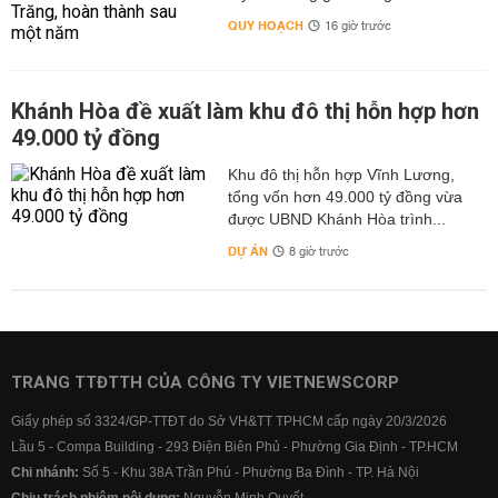
QUY HOẠCH
16 giờ trước
Khánh Hòa đề xuất làm khu đô thị hỗn hợp hơn
49.000 tỷ đồng
Khu đô thị hỗn hợp Vĩnh Lương,
tổng vốn hơn 49.000 tỷ đồng vừa
được UBND Khánh Hòa trình...
DỰ ÁN
8 giờ trước
TRANG TTĐTTH CỦA CÔNG TY VIETNEWSCORP
Giấy phép số 3324/GP-TTĐT do Sở VH&TT TPHCM cấp ngày 20/3/2026
Lầu 5 - Compa Building - 293 Điện Biên Phủ - Phường Gia Định - TP.HCM
Chi nhánh:
Số 5 - Khu 38A Trần Phú - Phường Ba Đình - TP. Hà Nội