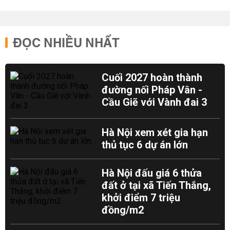
ĐỌC NHIỀU NHẤT
Cuối 2027 hoàn thành
đường nối Pháp Vân -
Cầu Giẽ với Vành đai 3
Hà Nội xem xét gia hạn
thủ tục 6 dự án lớn
Hà Nội đấu giá 6 thửa
đất ở tại xã Tiến Thắng,
khởi điểm 7 triệu
đồng/m2