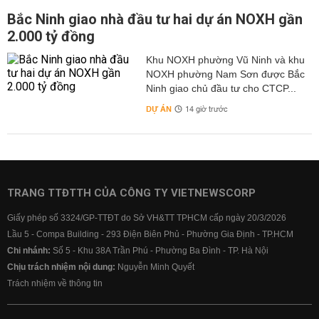
Bắc Ninh giao nhà đầu tư hai dự án NOXH gần
2.000 tỷ đồng
Khu NOXH phường Vũ Ninh và khu
NOXH phường Nam Sơn được Bắc
Ninh giao chủ đầu tư cho CTCP...
DỰ ÁN
14 giờ trước
TRANG TTĐTTH CỦA CÔNG TY VIETNEWSCORP
Giấy phép số 3324/GP-TTĐT do Sở VH&TT TPHCM cấp ngày 20/3/2026
Lầu 5 - Compa Building - 293 Điện Biên Phủ - Phường Gia Định - TP.HCM
Chi nhánh:
Số 5 - Khu 38A Trần Phú - Phường Ba Đình - TP. Hà Nội
Chịu trách nhiệm nội dung:
Nguyễn Minh Quyết
Trách nhiệm về thông tin