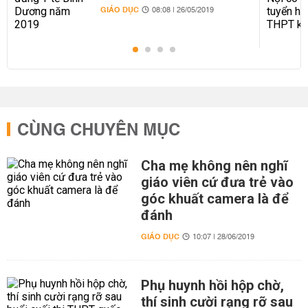
GIÁO DỤC
08:08 | 26/05/2019
CÙNG CHUYÊN MỤC
Cha mẹ không nên nghĩ
giáo viên cứ đưa trẻ vào
góc khuất camera là để
đánh
GIÁO DỤC
10:07 | 28/06/2019
Phụ huynh hồi hộp chờ,
thí sinh cười rạng rỡ sau