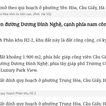
 Hòa nhìn từ trên cao. (Ảnh:
Hạ Vũ
).
rên đường Dương Đình Nghệ, cạnh phía nam côn
 Phân khu H2-2, khu đất này là đất công cộng, có k
đất khoảng 1.900 m2, phía bắc giáp công viên Cầu G
ường Dương Đình Nghệ; phía tây giáp phố Trương Cô
 Luxury Park View.
ồ quy hoạch Phân khu H2-2.