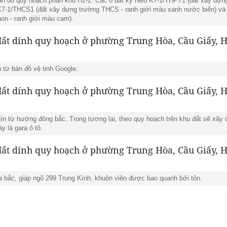
 bản đồ quy hoạch phân khu H2-2. Các ô đất ký hiệu K7-1/THPT1 (đất xây dự
 K7-1/THCS1 (đất xây dựng trường THCS - ranh giới màu xanh nước biển) và
n - ranh giới màu cam).
ìn từ bản đồ vệ tinh Google.
hìn từ hướng đông bắc. Trong tương lai, theo quy hoạch trên khu đất sẽ xâ
y là gara ô tô.
a bắc, giáp ngõ 299 Trung Kính, khuôn viên được bao quanh bởi tôn.