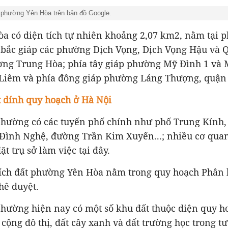
h phường Yên Hòa trên bản đồ Google.
a có diện tích tự nhiên khoảng 2,07 km2, nằm tại 
a bắc giáp các phường Dịch Vọng, Dịch Vọng Hậu và 
ng Trung Hòa; phía tây giáp phường Mỹ Đình 1 và 
iêm và phía đông giáp phường Láng Thượng, quận
 dính quy hoạch ở Hà Nội
phường có các tuyến phố chính như phố Trung Kính,
ình Nghệ, đường Trần Kim Xuyến...; nhiều cơ qua
t trụ sở làm việc tại đây.
tích đất phường Yên Hòa nằm trong quy hoạch Phân 
hê duyệt.
phường hiện nay có một số khu đất thuộc diện quy h
 cộng đô thị, đất cây xanh và đất trường học trong tư