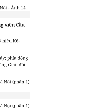
g viên Cầu
ý hiệu K6-
iấy; phía đông
ng Giai, đối