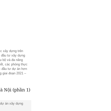
ợc xây dựng trên
n đầu tư xây dựng
u bộ và đa năng
yết, các phòng thực
c đầu tư dự án hơn
g giai đoạn 2021 –
g dự án xây dựng