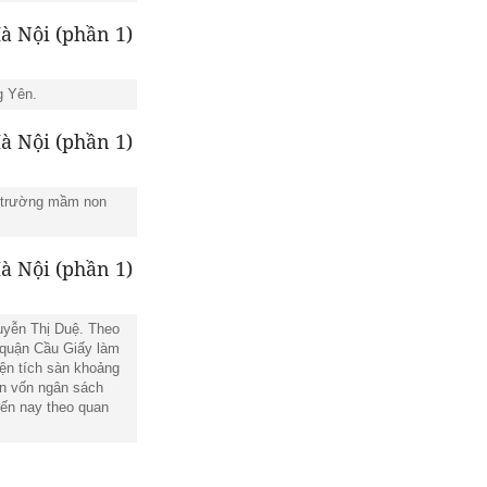
g Yên.
y trường mầm non
uyễn Thị Duệ. Theo
 quận Cầu Giấy làm
ện tích sàn khoảng
ồn vốn ngân sách
đến nay theo quan