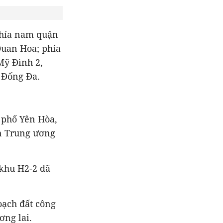
phía nam quận
Quan Hoa; phía
Mỹ Đình 2,
 Đống Đa.
 phố Yên Hòa,
n Trung ương
khu H2-2 đã
oạch đất công
ơng lai.