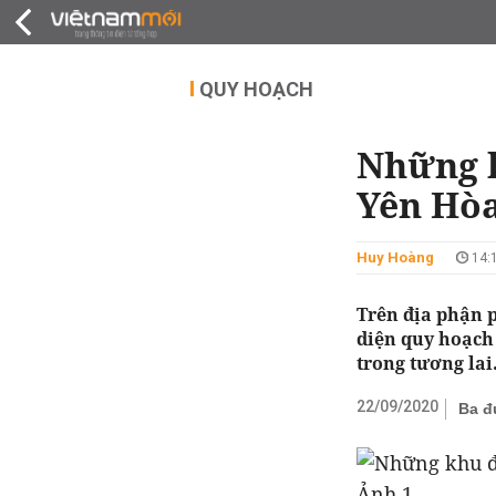
QUY HOẠCH
THỊ TRƯỜNG
DỰ Á
QUY HOẠCH
Những k
Yên Hòa
Huy Hoàng
14:1
Trên địa phận 
diện quy hoạch 
trong tương lai
22/09/2020
Ba đ