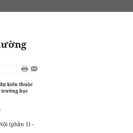
hường
dự kiến thuộc
t trường học
i