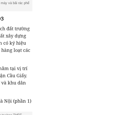
 máy và bãi rác phế
D3
ch đất trường
đất xây dựng
 có ký hiệu
 hàng loạt các
ằm tại vị trí
uận Cầu Giấy.
ư và khu dân