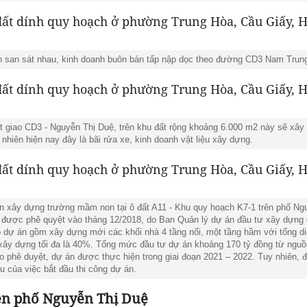
n san sát nhau, kinh doanh buôn bán tấp nập dọc theo đường CD3 Nam Trun
út giao CD3 - Nguyễn Thị Duệ, trên khu đất rộng khoảng 6.000 m2 này sẽ xâ
 nhiên hiện nay đây là bãi rửa xe, kinh doanh vật liệu xây dựng.
án xây dựng trường mầm non tại ô đất A11 - Khu quy hoạch K7-1 trên phố Ng
y được phê quyệt vào tháng 12/2018, do Ban Quản lý dự án đầu tư xây dựng
 dự án gồm xây dựng mới các khối nhà 4 tầng nổi, một tầng hầm với tổng di
xây dựng tối đa là 40%. Tổng mức đầu tư dự án khoảng 170 tỷ đồng từ ngu
 phê duyệt, dự án được thực hiện trong giai đoạn 2021 – 2022. Tuy nhiên, 
u của việc bắt đầu thi công dự án.
rên phố Nguyễn Thị Duệ