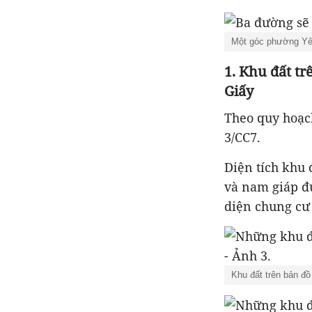
Một góc phường Yên
1. Khu đất t
Giấy
Theo quy hoạch
3/CC7.
Diện tích khu 
và nam giáp đ
diện chung cư
Khu đất trên bản đ