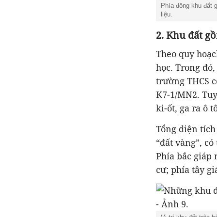
Phía đông khu đất 
liệu.
2. Khu đất gồ
Theo quy hoạch
học. Trong đó
trường THCS c
K7-1/MN2. Tuy 
ki-ốt, ga ra ô t
Tổng diện tích
“đất vàng”, có
Phía bắc giáp 
cư; phía tây 