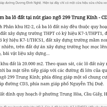
giáp đường Dương Đình Nghệ. Hiện tại đây chỉ có một cửa hiệu sửa chữa xe
m ba lô đất tại nút giao ngõ 299 Trung Kính - C
 Phân khu H2-2, cả ba lô đất này đều thuộc quy hoạ
, đất xây dựng trường THPT có ký hiệu K7-1/THPT1, 
ó ký hiệu K7-1/THCS1, đất xây dựng trường mầm non
nhiên, trên đất dự án xây dựng trường học mọc lên
ô, bãi vật liệu xây dựng...
 khu đất là 20.000 m2. Theo quan sát, các lô đất này n
 tới ba mặt tiền tiếp giáp với các đường đi lớn của q
ngõ 299 Trung Kính; phía đông giáp một số chung c
giáp đường CD3, phía nam giáp phố Nguyễn Thị Duệ.