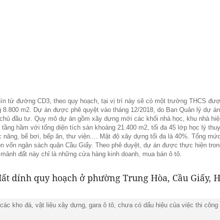
hìn từ đường CD3, theo quy hoạch, tại vị trí này sẽ có một trường THCS đư
g 8.800 m2. Dự án được phê quyệt vào tháng 12/2018, do Ban Quản lý dự á
chủ đầu tư. Quy mô dự án gồm xây dựng mới các khối nhà học, khu nhà hiệ
 tầng hầm với tổng diện tích sàn khoảng 21.400 m2, tối đa 45 lớp học lý thu
 năng, bể bơi, bếp ăn, thư viện.... Mật độ xây dựng tối đa là 40%. Tổng mứ
ồn vốn ngân sách quận Cầu Giấy. Theo phê duyệt, dự án được thực hiện tron
 mảnh đất này chỉ là những cửa hàng kinh doanh, mua bán ô tô.
 các kho đá, vật liệu xây dựng, gara ô tô, chưa có dấu hiệu của việc thi côn