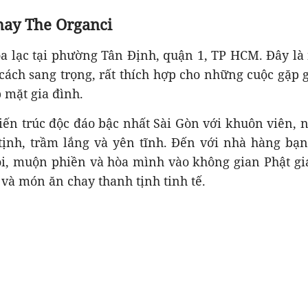
hay The Organci
ọa lạc tại phường Tân Định, quận 1, TP HCM. Đây là
ách sang trọng, rất thích hợp cho những cuộc gặp 
 mặt gia đình.
ến trúc độc đáo bậc nhất Sài Gòn với khuôn viên, nộ
tịnh, trầm lắng và yên tĩnh. Đến với nhà hàng bạn 
, muộn phiền và hòa mình vào không gian Phật g
và món ăn chay thanh tịnh tinh tế.