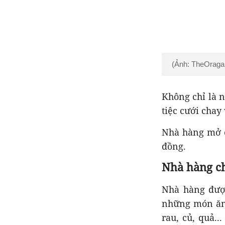
(Ảnh: TheOraga
Không chỉ là 
tiệc cưới chay
Nhà hàng mở c
đồng.
Nhà hàng c
Nhà hàng đượ
những món ăn 
rau, củ, quả..