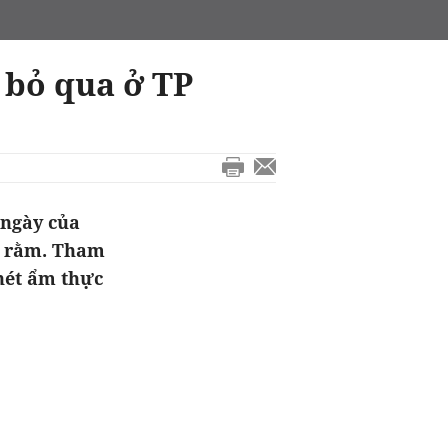
 bỏ qua ở TP
 ngày của
ày rằm. Tham
nét ẩm thực