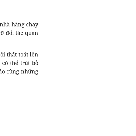
 nhà hàng chay
gỡ đối tác quan
i thất toát lên
có thể trút bỏ
iáo cùng những