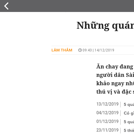
DU LỊCH
Những quán 
LÂM THẮM
09:43 | 14/12/2019
Ăn chay đang 
người dân Sài
khảo ngay nh
thú vị và đặc
13/12/2019
5 qu
04/12/2019
Có g
01/12/2019
5 qu
23/11/2019
5 th