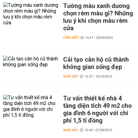
Tường màu xanh dương
chọn rèm màu gì? Những
lưu ý khi chọn màu rèm
cửa
CẦN BIẾT
14:41 | 25/04/2024
Cải tạo căn hộ cũ thành
không gian sống đẹp
NHÀ ĐẤT
14:37 | 15/10/2019
Tư vấn thiết kế nhà 4
tầng diện tích 49 m2 cho
gia đình 6 người với chi
phí 1,5 tỉ đồng
NHÀ ĐẤT
15:40 | 27/09/2019