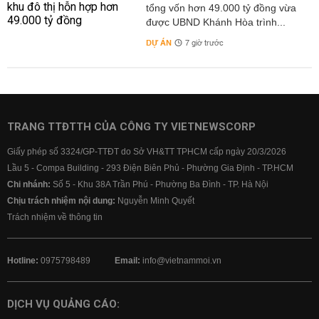
tổng vốn hơn 49.000 tỷ đồng vừa
được UBND Khánh Hòa trình...
DỰ ÁN
7 giờ trước
TRANG TTĐTTH CỦA CÔNG TY VIETNEWSCORP
Giấy phép số 3324/GP-TTĐT do Sở VH&TT TPHCM cấp ngày 20/3/2026
Lầu 5 - Compa Building - 293 Điện Biên Phủ - Phường Gia Định - TP.HCM
Chi nhánh:
Số 5 - Khu 38A Trần Phú - Phường Ba Đình - TP. Hà Nội
Chịu trách nhiệm nội dung:
Nguyễn Minh Quyết
Trách nhiệm về thông tin
Hotline:
0975798489
Email:
info@vietnammoi.vn
DỊCH VỤ QUẢNG CÁO: