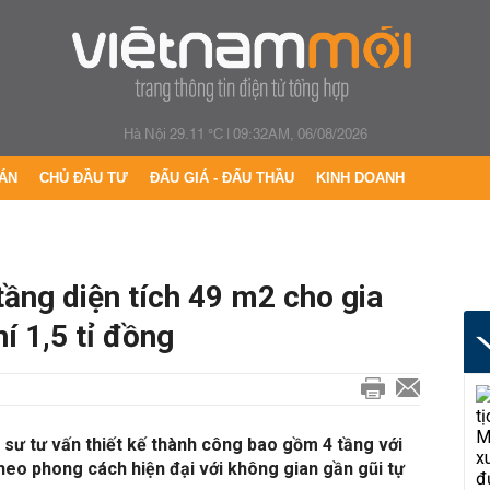
Hà Nội 29.11 °C
|
09:32AM, 06/08/2026
ÁN
CHỦ ĐẦU TƯ
ĐẤU GIÁ - ĐẤU THẦU
KINH DOANH
tầng diện tích 49 m2 cho gia
hí 1,5 tỉ đồng
 sư tư vấn thiết kế thành công bao gồm 4 tầng với
theo phong cách hiện đại với không gian gần gũi tự