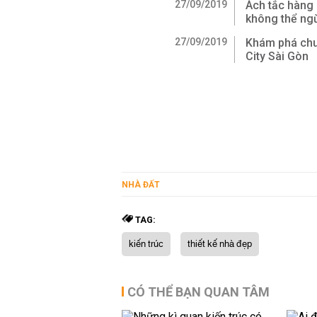
27/09/2019
Ách tắc hàng 
không thể ngừ
27/09/2019
Khám phá chu
City Sài Gòn
NHÀ ĐẤT
TAG:
kiến trúc
thiết kế nhà đẹp
CÓ THỂ BẠN QUAN TÂM