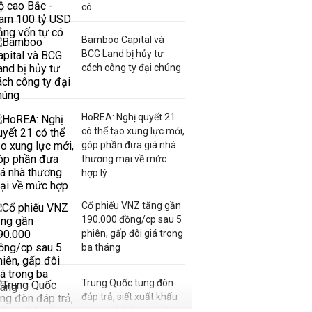
có
Bamboo Capital và
BCG Land bị hủy tư
cách công ty đại chúng
HoREA: Nghị quyết 21
có thể tạo xung lực mới,
góp phần đưa giá nhà
thương mại về mức
hợp lý
Cổ phiếu VNZ tăng gần
190.000 đồng/cp sau 5
phiên, gấp đôi giá trong
ba tháng
Trung Quốc tung đòn
đáp trả, siết xuất khẩu
drone và trừng phạt