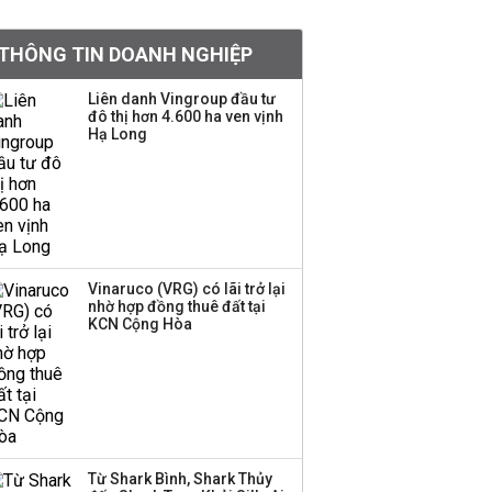
doanh nghiệp Mỹ
THÔNG TIN DOANH NGHIỆP
Hoá chất Đức Giang
công bố hai ứng viên
Liên danh Vingroup đầu tư
đô thị hơn 4.600 ha ven vịnh
HĐQT, cổ phiếu DGC
Hạ Long
tăng trần
'Đế chế’ kinh doanh
hàng xa xỉ của Lý Nhã
Kỳ: Từ phân phối, thiết
kế kim cương đến thời
trang, phụ kiện cao cấp
Vinaruco (VRG) có lãi trở lại
nhờ hợp đồng thuê đất tại
KCN Cộng Hòa
Hãng kim cương tài trợ
vương miện cho các
cuộc thi hoa hậu thông
báo ngừng hoạt động
Lãi thuần từ dịch vụ
Từ Shark Bình, Shark Thủy
nhiều ngân hàng tăng