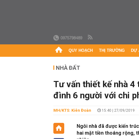
0975798489
QUY HOẠCH
THỊ TRƯỜNG
DỰ 
NHÀ ĐẤT
Tư vấn thiết kế nhà 4 
đình 6 người với chi p
MH/KTS: Kiên Đoàn
15:40 | 27/09/2019
Ngôi nhà đã được kiến trúc
hai mặt tiền thoáng rộng, 