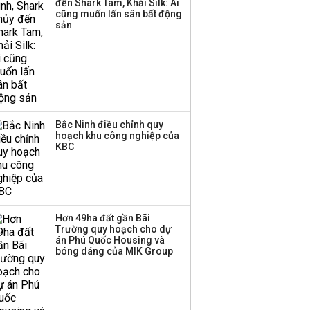
đến Shark Tam, Khải Silk: Ai
ba chữ số trong nửa
cũng muốn lấn sân bất động
đầu năm:
sản
Techcombank dẫn đầu,
Big4 tụt hạng
Bắc Ninh điều chỉnh quy
hoạch khu công nghiệp của
KBC
Hơn 49ha đất gần Bãi
Trường quy hoạch cho dự
án Phú Quốc Housing và
bóng dáng của MIK Group