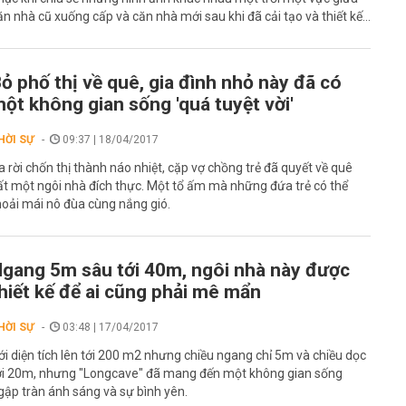
ăn nhà cũ xuống cấp và căn nhà mới sau khi đã cải tạo và thiết kế...
ỏ phố thị về quê, gia đình nhỏ này đã có
ột không gian sống 'quá tuyệt vời'
HỜI SỰ
09:37 | 18/04/2017
a rời chốn thị thành náo nhiệt, cặp vợ chồng trẻ đã quyết về quê
ất một ngôi nhà đích thực. Một tổ ấm mà những đứa trẻ có thể
hoải mái nô đùa cùng nắng gió.
gang 5m sâu tới 40m, ngôi nhà này được
hiết kế để ai cũng phải mê mẩn
HỜI SỰ
03:48 | 17/04/2017
ới diện tích lên tới 200 m2 nhưng chiều ngang chỉ 5m và chiều dọc
ới 20m, nhưng "Longcave" đã mang đến một không gian sống
gập tràn ánh sáng và sự bình yên.