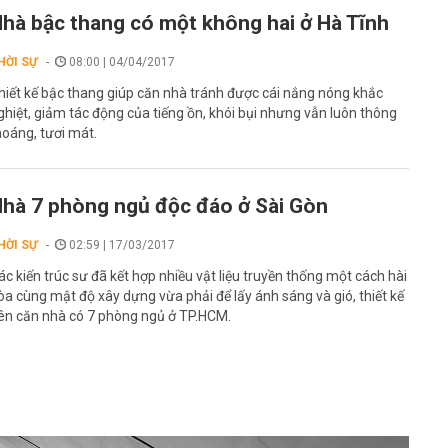
hà bậc thang có một không hai ở Hà Tĩnh
HỜI SỰ
08:00 | 04/04/2017
hiết kế bậc thang giúp căn nhà tránh được cái nắng nóng khắc
ghiệt, giảm tác động của tiếng ồn, khói bụi nhưng vẫn luôn thông
hoáng, tươi mát.
hà 7 phòng ngủ độc đáo ở Sài Gòn
HỜI SỰ
02:59 | 17/03/2017
ác kiến trúc sư đã kết hợp nhiều vật liệu truyền thống một cách hài
òa cùng mật độ xây dựng vừa phải để lấy ánh sáng và gió, thiết kế
ên căn nhà có 7 phòng ngủ ở TP.HCM.