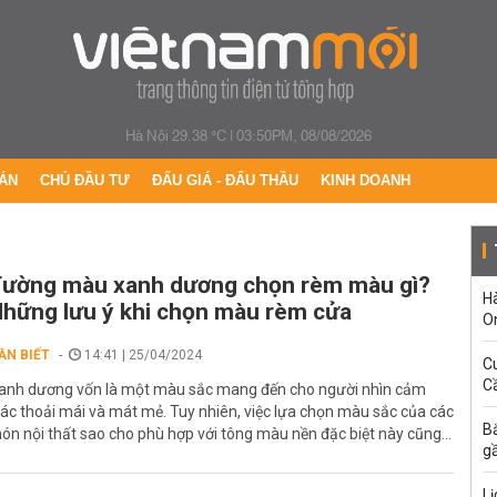
Hà Nội 29.38 °C
|
03:50PM, 08/08/2026
ÁN
CHỦ ĐẦU TƯ
ĐẤU GIÁ - ĐẤU THẦU
KINH DOANH
ường màu xanh dương chọn rèm màu gì?
H
hững lưu ý khi chọn màu rèm cửa
O
ẦN BIẾT
14:41 | 25/04/2024
C
Cầ
anh dương vốn là một màu sắc mang đến cho người nhìn cảm
iác thoải mái và mát mẻ. Tuy nhiên, việc lựa chọn màu sắc của các
B
ón nội thất sao cho phù hợp với tông màu nền đặc biệt này cũng...
g
Lị