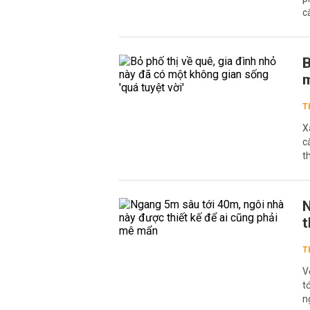
c
B
m
T
X
c
t
N
t
T
V
t
n