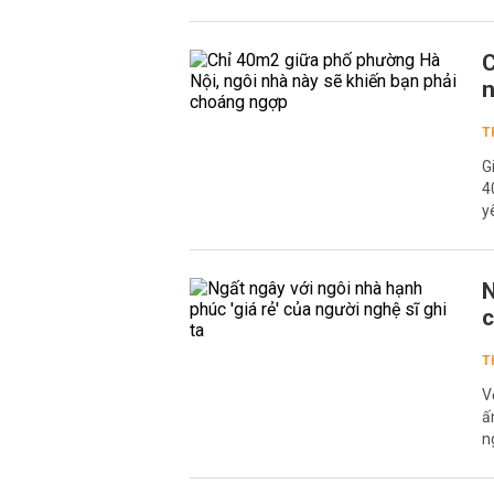
C
n
T
G
4
y
N
c
T
V
ấ
n