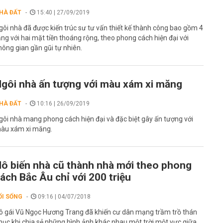
HÀ ĐẤT
15:40 | 27/09/2019
gôi nhà đã được kiến trúc sư tư vấn thiết kế thành công bao gồm 4
ầng với hai mặt tiền thoáng rộng, theo phong cách hiện đại với
hông gian gần gũi tự nhiên.
gôi nhà ấn tượng với màu xám xi măng
HÀ ĐẤT
10:16 | 26/09/2019
gôi nhà mang phong cách hiện đại và đặc biệt gây ấn tượng với
àu xám xi măng.
ô biến nhà cũ thành nhà mới theo phong
ách Bắc Âu chỉ với 200 triệu
ỐI SỐNG
09:16 | 04/07/2018
ô gái Vũ Ngọc Hương Trang đã khiến cư dân mạng trầm trồ thán
hục khi chia sẻ những hình ảnh khác nhau một trời một vực giữa