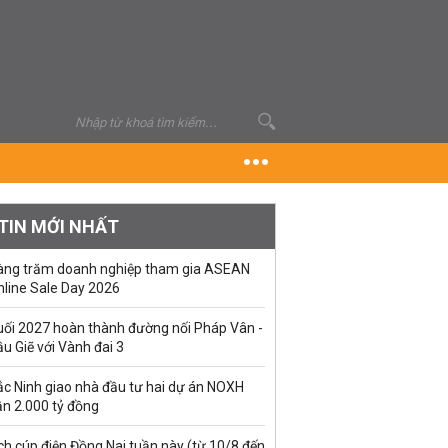
TIN MỚI NHẤT
àng trăm doanh nghiệp tham gia ASEAN
nline Sale Day 2026
uối 2027 hoàn thành đường nối Pháp Vân -
u Giẽ với Vành đai 3
ắc Ninh giao nhà đầu tư hai dự án NOXH
ần 2.000 tỷ đồng
ch cúp điện Đồng Nai tuần này (từ 10/8 đến