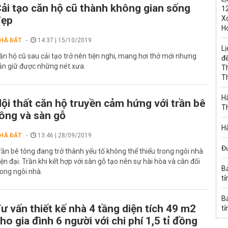
ải tạo căn hộ cũ thành không gian sống
1
đẹp
Xo
H
HÀ ĐẤT
14:37 | 15/10/2019
Lị
ăn hộ cũ sau cải tạo trở nên tiện nghi, mang hơi thở mới nhưng
đế
ẫn giữ được những nét xưa.
T
T
Hà
ội thất căn hộ truyền cảm hứng với trần bê
T
ông và sàn gỗ
Hà
HÀ ĐẤT
13:46 | 28/09/2019
Đ
rần bê tông đang trở thành yếu tố không thể thiếu trong ngôi nhà
iện đại. Trần khi kết hợp với sàn gỗ tạo nên sự hài hòa và cân đối
B
rong ngôi nhà.
tỉ
B
ư vấn thiết kế nhà 4 tầng diện tích 49 m2
tỉ
ho gia đình 6 người với chi phí 1,5 tỉ đồng