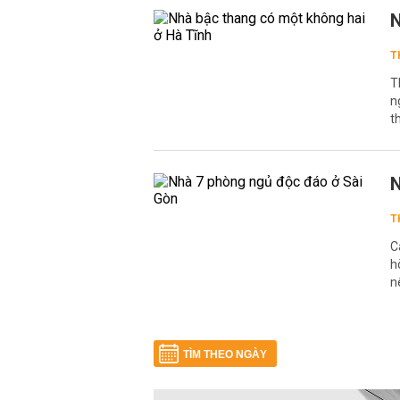
N
T
T
n
t
N
T
C
h
n
TÌM THEO NGÀY