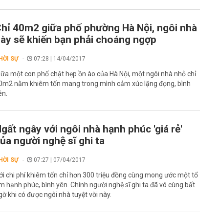
hỉ 40m2 giữa phố phường Hà Nội, ngôi nhà
ày sẽ khiến bạn phải choáng ngợp
HỜI SỰ
07:28 | 14/04/2017
iữa một con phố chật hẹp ồn ào của Hà Nội, một ngôi nhà nhỏ chỉ
0m2 nằm khiêm tốn mang trong mình cảm xúc lặng đọng, bình
ên.
gất ngây với ngôi nhà hạnh phúc 'giá rẻ'
ủa người nghệ sĩ ghi ta
HỜI SỰ
07:27 | 07/04/2017
ới chi phí khiêm tốn chỉ hơn 300 triệu đồng cùng mong ước một tổ
m hạnh phúc, bình yên. Chính người nghệ sĩ ghi ta đã vô cùng bất
gờ khi có được ngôi nhà tuyệt vời này.