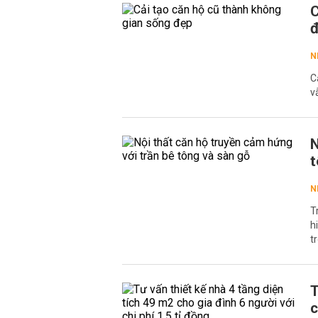
C
N
C
v
N
t
N
T
h
t
T
c