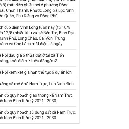
2/8) mất điện nhiều nơi ở phường Đồng
ài, Chơn Thành, Phước Long, xã Lộc Ninh,
ớn Quản, Phú Riềng và Đồng Phú
ch cúp điện Vĩnh Long tuần này (từ 10/8
n 12/8) nhiều khu vực ở Bến Tre, Bình Đại,
hạnh Phú, Long Châu, Cái Vồn, Trung
hành và Chợ Lách mất điện cả ngày
 Nội đấu giá 6 thửa đất ở tại xã Tiến
hắng, khởi điểm 7 triệu đồng/m2
 Nội xem xét gia hạn thủ tục 6 dự án lớn
ường sẽ mở ở xã Nam Trực, tỉnh Ninh Bình
ản đồ quy hoạch giao thông xã Nam Trực,
nh Ninh Bình thời kỳ 2021 - 2030
ản đồ quy hoạch sử dụng đất xã Nam Trực,
nh Ninh Bình thời kỳ 2021 - 2030