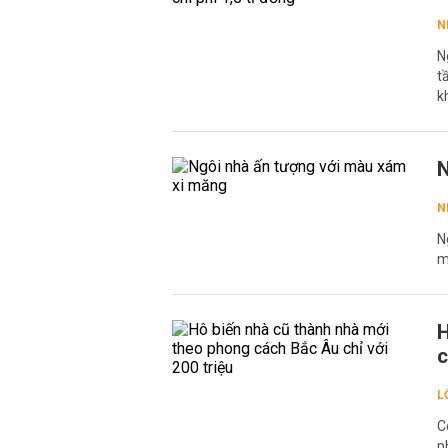
N
N
t
k
N
N
N
m
H
c
L
C
p