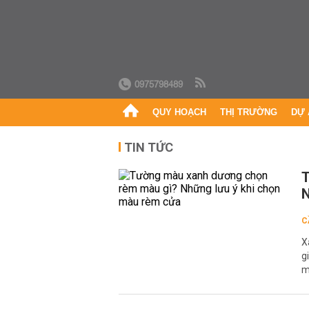
0975798489
QUY HOẠCH
THỊ TRƯỜNG
DỰ 
TIN TỨC
T
N
C
X
g
m