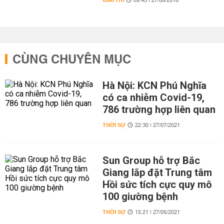
GIẢI TRÍ
09:45 | 27/08/2018
CÙNG CHUYÊN MỤC
Hà Nội: KCN Phú Nghĩa
có ca nhiễm Covid-19,
786 trường hợp liên quan
THỜI SỰ
22:30 | 27/07/2021
Sun Group hỗ trợ Bắc
Giang lắp đặt Trung tâm
Hồi sức tích cực quy mô
100 giường bệnh
THỜI SỰ
15:21 | 27/05/2021