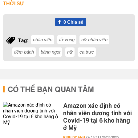
THỜI SỰ
0
Chia sẻ
nhân viên
tử vong
nữ nhân viên
Tag:
tiệm bánh
bánh ngọt
nữ
ca trực
CÓ THỂ BẠN QUAN TÂM
Amazon xác định có
nhân viên dương tính với
Covid-19 tại 6 kho hàng
ở Mỹ
KINH DOANH
15:31 | 25/03/2020