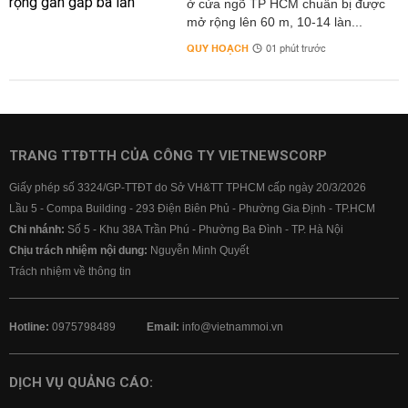
ở cửa ngõ TP HCM chuẩn bị được
mở rộng lên 60 m, 10-14 làn...
QUY HOẠCH
01 phút trước
TRANG TTĐTTH CỦA CÔNG TY VIETNEWSCORP
Giấy phép số 3324/GP-TTĐT do Sở VH&TT TPHCM cấp ngày 20/3/2026
Lầu 5 - Compa Building - 293 Điện Biên Phủ - Phường Gia Định - TP.HCM
Chi nhánh:
Số 5 - Khu 38A Trần Phú - Phường Ba Đình - TP. Hà Nội
Chịu trách nhiệm nội dung:
Nguyễn Minh Quyết
Trách nhiệm về thông tin
Hotline:
0975798489
Email:
info@vietnammoi.vn
DỊCH VỤ QUẢNG CÁO: