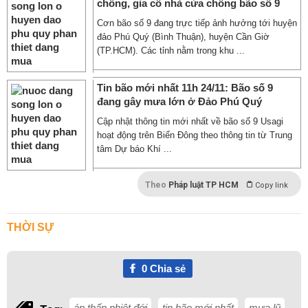
chống, gia cố nhà cửa chống bão số 9
Cơn bão số 9 đang trực tiếp ảnh hưởng tới huyện
đảo Phú Quý (Bình Thuận), huyện Cần Giờ
(TP.HCM). Các tỉnh nằm trong khu ...
Tin bão mới nhất 11h 24/11: Bão số 9
đang gây mưa lớn ở Đảo Phú Quý
Cập nhật thông tin mới nhất về bão số 9 Usagi
hoạt động trên Biển Đông theo thông tin từ Trung
tâm Dự báo Khí ...
Theo
Pháp luật TP HCM
Copy link
THỜI SỰ
0
Chia sẻ
áp thấp nhiệt đới
tin bão mới nhất
mưa lũ