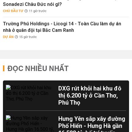
Sonadezi Châu Đức nói gì?
CHỦ ĐẦU TƯ
11 giờ trước
Trường Phú Holdings - Licogi 14 - Toàn Cầu làm dự án
nhà ở quân đội tại Bắc Cam Ranh
DỰ ÁN
15 giờ trước
ĐỌC NHIỀU NHẤT
DXG rút khỏi hai khu đô
thị 6.200 tỷ ở Cần Thơ,
Phú Thọ
Hưng Yên sắp xây đường
Phố Hiến - Hưng Hà gần