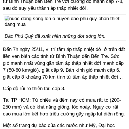
từ Bình Thuận đến Bến Tre với cường độ mạnh cấp 7-8,
sau đó suy yếu thành áp thấp nhiệt đới.
Đảo Phú Quý đã xuất hiện những đợt sóng lớn.
Đến 7h ngày 25/11, vị trí tâm áp thấp nhiệt đới ở trên đất
liền ven biển các tỉnh từ Bình Thuận đến Bến Tre. Sức
gió mạnh nhất vùng gần tâm áp thấp nhiệt đới mạnh cấp
7 (50-60 km/giờ), giật cấp 9. Bán kính gió mạnh cấp 6,
giật cấp 8 khoảng 70 km tính từ tâm áp thấp nhiệt đới…
Cấp độ rủi ro thiên tai: cấp 3.
Tại
TP HCM
: Từ chiều và đêm nay có mưa rất to (200-
250 mm) và có khả năng giông, lốc xoáy. Nguy cơ rất
cao mưa lớn kết hợp triều cường gây ngập lụt diện rộng.
Một số trang dự báo của các nước như Mỹ, Đại học