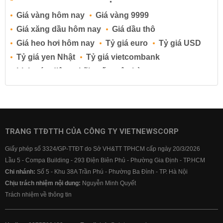
Giá vàng hôm nay
Giá vàng 9999
Giá xăng dầu hôm nay
Giá dầu thô
Giá heo hơi hôm nay
Tỷ giá euro
Tỷ giá USD
Tỷ giá yen Nhật
Tỷ giá vietcombank
Lịch cúp điện
Lãi suất ngân hàng
Lãi suất tiết kiệm
Lãi suất tiền gửi
Lãi suất ngân hàng Agribank
Lãi suất ngân hàng Sacombank
Lãi suất ngân hàng BIDV
TRANG TTĐTTH CỦA CÔNG TY VIETNEWSCORP
Lãi suất ngân hàng Vietinbank
Giấy phép số 3324/GP-TTĐT do Sở VH&TT TPHCM cấp ngày 20/3/2026
Lãi suất ngân hàng Vietcombank
Lầu 5 - Compa Building - 293 Điện Biên Phủ - Phường Gia Định - TP.HCM
Chi nhánh:
Số 5 - Khu 38A Trần Phú - Phường Ba Đình - TP. Hà Nội
Chịu trách nhiệm nội dung:
Nguyễn Minh Quyết
Trách nhiệm về thông tin