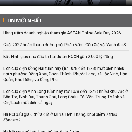
TIN MỚI NHẤT
Hàng trăm doanh nghiệp tham gia ASEAN Online Sale Day 2026
Cuối 2027 hoàn thành đường nối Pháp Vân - Cầu Giẽ với Vành đai 3
Bắc Ninh giao nhà đầu tư hai dự án NOXH gần 2.000 tỷ đồng
Lịch cúp điện Đồng Nai tuần này (từ 10/8 đến 12/8) mất điện nhiều
nơi ở phường Đồng Xoài, Chơn Thành, Phước Long, xã Lộc Ninh, Hớn
Quản, Phú Riềng và Đồng Phú
Lịch cúp điện Vĩnh Long tuần này (từ 10/8 đến 12/8) nhiều khu vực ở
Bến Tre, Bình Đại, Thạnh Phú, Long Châu, Cái Vồn, Trung Thành và
Chợ Lách mất điện cả ngày
Hà Nội đấu giá 6 thửa đất ở tại xã Tiến Thắng, khởi điểm 7 triệu
đồng/m2
Hà Nội xem xét gia hạn thủ tục 6 dự án lớn