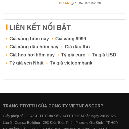
DỰ ÁN
15:04 | 07/08/2026
LIÊN KẾT NỔI BẬT
Giá vàng hôm nay
Giá vàng 9999
Giá xăng dầu hôm nay
Giá dầu thô
Giá heo hơi hôm nay
Tỷ giá euro
Tỷ giá USD
Tỷ giá yen Nhật
Tỷ giá vietcombank
Lịch cúp điện
Lãi suất ngân hàng
Lãi suất tiết kiệm
Lãi suất tiền gửi
Lãi suất ngân hàng Agribank
Lãi suất ngân hàng Sacombank
Lãi suất ngân hàng BIDV
TRANG TTĐTTH CỦA CÔNG TY VIETNEWSCORP
Lãi suất ngân hàng Vietinbank
Giấy phép số 3324/GP-TTĐT do Sở VH&TT TPHCM cấp ngày 20/3/2026
Lãi suất ngân hàng Vietcombank
Lầu 5 - Compa Building - 293 Điện Biên Phủ - Phường Gia Định - TP.HCM