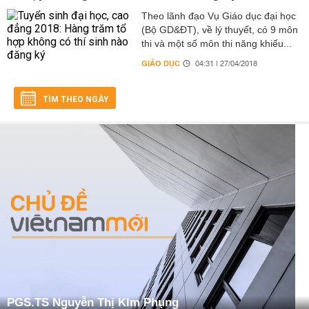
Theo lãnh đạo Vụ Giáo dục đại học
(Bộ GD&ĐT), về lý thuyết, có 9 môn
thi và một số môn thi năng khiếu...
GIÁO DỤC
04:31 | 27/04/2018
TÌM THEO NGÀY
PGS.TS Nguyễn Thị KIm Phụng