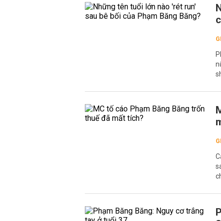
N
G
P
n
s
M
m
G
C
s
c
P