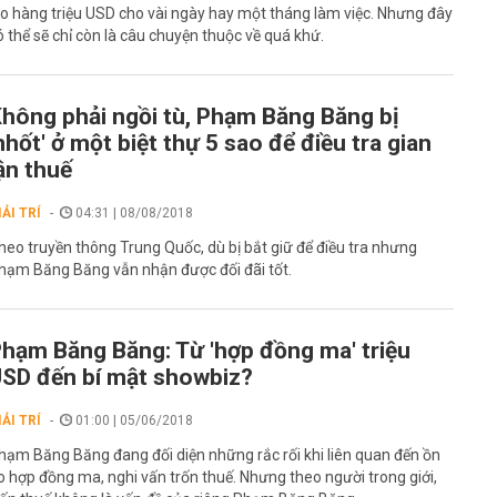
ao hàng triệu USD cho vài ngày hay một tháng làm việc. Nhưng đây
ó thể sẽ chỉ còn là câu chuyện thuộc về quá khứ.
hông phải ngồi tù, Phạm Băng Băng bị
nhốt' ở một biệt thự 5 sao để điều tra gian
ận thuế
IẢI TRÍ
04:31 | 08/08/2018
heo truyền thông Trung Quốc, dù bị bắt giữ để điều tra nhưng
hạm Băng Băng vẫn nhận được đối đãi tốt.
hạm Băng Băng: Từ 'hợp đồng ma' triệu
SD đến bí mật showbiz?
IẢI TRÍ
01:00 | 05/06/2018
hạm Băng Băng đang đối diện những rắc rối khi liên quan đến ồn
o hợp đồng ma, nghi vấn trốn thuế. Nhưng theo người trong giới,