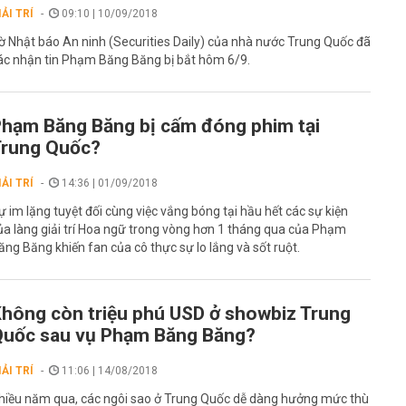
IẢI TRÍ
09:10 | 10/09/2018
ờ Nhật báo An ninh (Securities Daily) của nhà nước Trung Quốc đã
ác nhận tin Phạm Băng Băng bị bắt hôm 6/9.
hạm Băng Băng bị cấm đóng phim tại
Trung Quốc?
IẢI TRÍ
14:36 | 01/09/2018
ự im lặng tuyệt đối cùng việc vắng bóng tại hầu hết các sự kiện
ủa làng giải trí Hoa ngữ trong vòng hơn 1 tháng qua của Phạm
ăng Băng khiến fan của cô thực sự lo lắng và sốt ruột.
hông còn triệu phú USD ở showbiz Trung
uốc sau vụ Phạm Băng Băng?
IẢI TRÍ
11:06 | 14/08/2018
hiều năm qua, các ngôi sao ở Trung Quốc dễ dàng hưởng mức thù