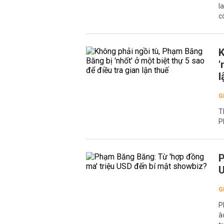
l
c
K
'
l
G
T
P
P
U
G
P
à