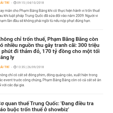
IẢI TRÍ
09:15 | 04/10/2018
ay mắn cho Phạm Băng Băng khi cô thực hiện hành vi trốn thuế
au khi luật pháp Trung Quốc đã sửa đổi vào năm 2009. Người vi
hạm lần đầu sẽ không phải ngồi tù nếu nộp phạt đúng hạn.
hông chỉ trốn thuế, Phạm Băng Băng còn
ó nhiều nguồn thu gây tranh cãi: 300 triệu
 phút đi thảm đỏ, 170 tỷ đồng cho một tối
âng ly
IẢI TRÍ
13:35 | 26/09/2018
hông chỉ có cát sê đóng phim, đóng quảng cáo, xuất hiện trong
ác event trước công chúng, Phạm Băng Băng còn có cả cát sê ăn
i với các đại gia.
ơ quan thuế Trung Quốc: 'Đang điều tra
áo buộc trốn thuế ở showbiz'