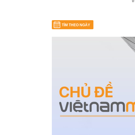
t
TÌM THEO NGÀY