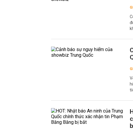
G
C
đ
k
C
G
V
h
t
H
c
b