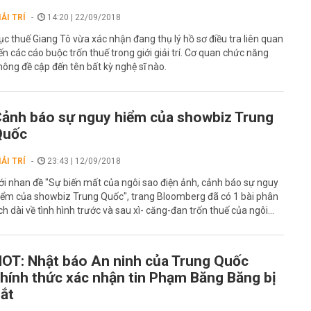
IẢI TRÍ
14:20 | 22/09/2018
ục thuế Giang Tô vừa xác nhận đang thụ lý hồ sơ điều tra liên quan
ến các cáo buộc trốn thuế trong giới giải trí. Cơ quan chức năng
hông đề cập đến tên bất kỳ nghệ sĩ nào.
ảnh báo sự nguy hiểm của showbiz Trung
Quốc
IẢI TRÍ
23:43 | 12/09/2018
ới nhan đề "Sự biến mất của ngôi sao điện ảnh, cảnh báo sự nguy
iểm của showbiz Trung Quốc", trang Bloomberg đã có 1 bài phân
ích dài về tình hình trước và sau xì- căng-đan trốn thuế của ngôi...
OT: Nhật báo An ninh của Trung Quốc
hính thức xác nhận tin Phạm Băng Băng bị
ắt