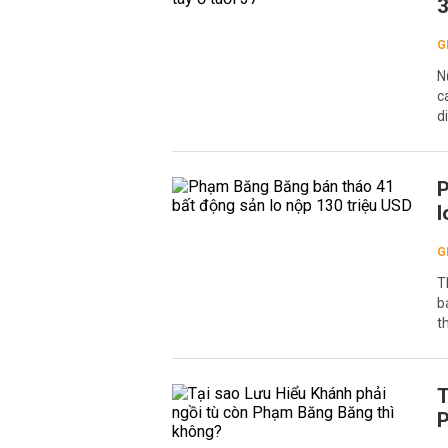
G
N
c
d
P
l
G
T
b
t
T
P