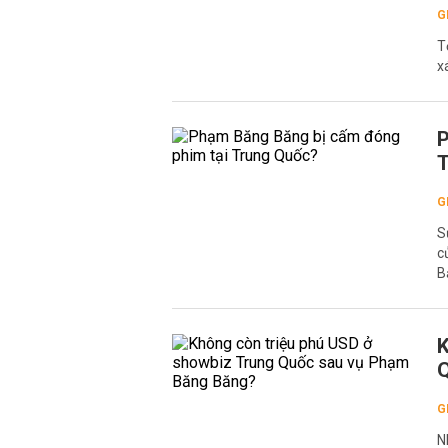
G
T
x
P
G
S
c
B
K
Q
G
N