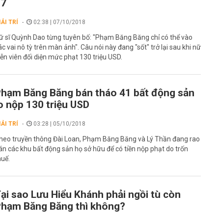
37
IẢI TRÍ
02:38 | 07/10/2018
ữ sĩ Quỳnh Dao từng tuyên bố: "Phạm Băng Băng chỉ có thể vào
ác vai nô tỳ trên màn ảnh". Câu nói này đang "sốt" trở lại sau khi nữ
iễn viên đối diện mức phạt 130 triệu USD.
hạm Băng Băng bán tháo 41 bất động sản
o nộp 130 triệu USD
IẢI TRÍ
03:28 | 05/10/2018
heo truyền thông Đài Loan, Phạm Băng Băng và Lý Thần đang rao
án các khu bất động sản họ sở hữu để có tiền nộp phạt do trốn
huế.
ại sao Lưu Hiểu Khánh phải ngồi tù còn
hạm Băng Băng thì không?