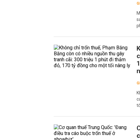
G
M
s
p
K
c
1
n
G
K
c
tố
C
c