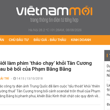
Hà Nội 28.2 °C
|
01:28AM, 08/08/2026
ÁN
CHỦ ĐẦU TƯ
ĐẤU GIÁ - ĐẤU THẦU
KINH DOANH
iới làm phim 'tháo chạy' khỏi Tân Cương
Dự
au bê bối của Phạm Băng Băng
n
N
IẢI TRÍ
14:15 | 13/10/2018
L
ác công ty điện ảnh Trung Quốc đã làm cuộc 'tẩu thoát' khỏi 'thiên
9
ường thuế' Tân Cương trong bối cảnh scandal trốn thuế của Phạm
n
ăng Băng bị phanh phui, khiến Bắc Kinh thắt chặt các quy định về...
Đư