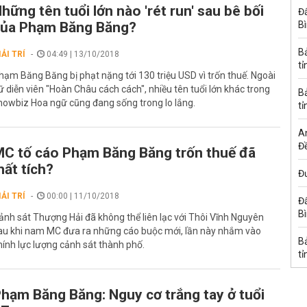
hững tên tuổi lớn nào 'rét run' sau bê bối
Đấ
của Phạm Băng Băng?
B
B
IẢI TRÍ
04:49 | 13/10/2018
tỉ
hạm Băng Băng bị phạt nặng tới 130 triệu USD vì trốn thuế. Ngoài
ữ diễn viên "Hoàn Châu cách cách", nhiều tên tuổi lớn khác trong
B
howbiz Hoa ngữ cũng đang sống trong lo lắng.
tỉ
A
Đề
C tố cáo Phạm Băng Băng trốn thuế đã
ất tích?
Đư
IẢI TRÍ
00:00 | 11/10/2018
Đấ
B
ảnh sát Thượng Hải đã không thể liên lạc với Thôi Vĩnh Nguyên
au khi nam MC đưa ra những cáo buộc mới, lần này nhắm vào
B
hính lực lượng cảnh sát thành phố.
tỉ
hạm Băng Băng: Nguy cơ trắng tay ở tuổi