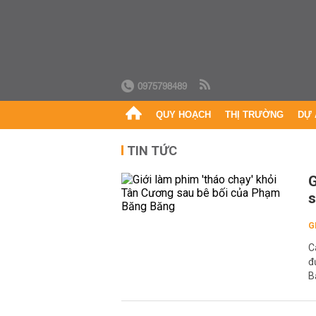
0975798489
QUY HOẠCH
THỊ TRƯỜNG
DỰ 
TIN TỨC
G
s
G
C
đ
B