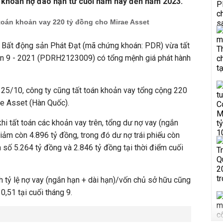
c khoản nợ đáo hạn từ cuối năm nay đến năm 2023.
 toán khoản vay 220 tỷ đồng cho Mirae Asset
 Bất động sản Phát Đạt (mã chứng khoán: PDR) vừa tất
 lần 9 - 2021 (PDRH2123009) có tổng mệnh giá phát hành
25/10, công ty cũng tất toán khoản vay tổng cộng 2
20
ae Asset
(Hàn Quốc).
hi tất toán các khoản vay trên, tổng dư nợ vay (ngắn
giảm còn 4.896 tỷ đồng, trong đó dư nợ trái phiếu còn
n số 5.264 tỷ đồng và 2.846 tỷ đồng tại thời điểm cuối
nh tỷ lệ nợ vay (ngắn hạn + dài hạn)/vốn chủ sở hữu cũng
0,51 tại cuối tháng 9.