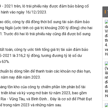
 9 - 2021 trên, lô trái phiếu này được đảm bảo bằng cổ
o hành vào ngày 16/12/2023.
lao dốc, công ty đã đồng thời bổ sung tài sản đảm bảo
g Ngãi (ước tính có giá trị khoảng 200 tỷ đồng)
cho hai
21. Trước đó hai lô trái phiếu này cũng đã được bổ sung
tất toán, công ty ước tính tổng giá trị tài sản đảm bảo
n 5-2021 là 316,2 tỷ đồng, tương đương tỷ lệ số dư
à 63%.
 chuẩn bị dòng tiền để thanh toán các khoản nợ đáo hạn,
ối năm nay đến năm 2023.
hàng tồn kho của công ty chiếm phần lớn phân bổ tài
g triển khai và kỳ vọng mở bán từ năm 2023, bao gồm
 Rịa - Vũng Tàu, và Bình Định… Đây là cơ sở để Phát Đạt
kể trong năm 2023 và những năm sau.