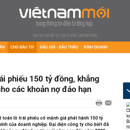
Hà Nội 29.85 °C
|
02:41PM, 08/08/2026
ÁN
CHỦ ĐẦU TƯ
ĐẤU GIÁ - ĐẤU THẦU
KINH DOANH
rái phiếu 150 tỷ đồng, khẳng
cho các khoản nợ đáo hạn
 toán lô trái phiếu có mệnh giá phát hành 150 tỷ
hính của doanh nghiệp. Đại diện công ty cho biết đã