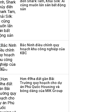
đến Shark Tam, Khải Silk: Ai
Huấn Hoa Hồng bỗng
cũng muốn lấn sân bất động
dưng ‘biến mất’, một
sản
công ty khác đã giải thể
Bắc Ninh điều chỉnh quy
hoạch khu công nghiệp của
KBC
Hơn 49ha đất gần Bãi
Trường quy hoạch cho dự
án Phú Quốc Housing và
bóng dáng của MIK Group