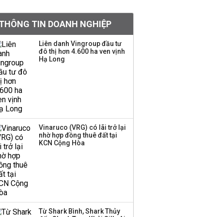
khoản
THÔNG TIN DOANH NGHIỆP
Sau nhịp điều chỉnh
mạnh, CTCK nhìn thấy
Liên danh Vingroup đầu tư
cơ hội ở nhóm cổ phiếu
đô thị hơn 4.600 ha ven vịnh
nào?
Hạ Long
Một thương hiệu thời
trang Việt đóng cửa
sau 5 năm hoạt động,
thanh lý toàn bộ cửa
hàng
Vinaruco (VRG) có lãi trở lại
nhờ hợp đồng thuê đất tại
TOP 10 ngân hàng lãi
KCN Cộng Hòa
lớn nhất từ kinh doanh
ngoại hối nửa đầu năm
2026: Vietcombank
quán quân, ACB dẫn
đầu nhóm tư nhân
Từ Shark Bình, Shark Thủy
Công ty 100 tỷ của