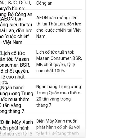
Công an
AEON bán mảng siêu
thị tại Thái Lan, dồn lực
cho ‘cuộc chiến’ tại Việt
Nam
Lịch cổ tức tuần tới:
Masan Consumer, BSR,
MB chốt quyền, tỷ lệ
cao nhất 100%
Ngân hàng Trung ương
Trung Quốc mua thêm
20 tấn vàng trong
tháng 7
Điện Máy Xanh muốn
phát hành cổ phiếu với
tỷ lệ 1:1 để tăng thanh