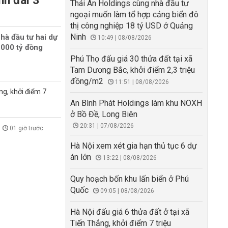
nh đai 3
Thái An Holdings cùng nhà đầu tư
ngoại muốn làm tổ hợp cảng biển đô
thị công nghiệp 18 tỷ USD ở Quảng
Ninh
hà đầu tư hai dự
10:49 | 08/08/2026
000 tỷ đồng
Phú Thọ đấu giá 30 thửa đất tại xã
Tam Dương Bắc, khởi điểm 2,3 triệu
đồng/m2
11:51 | 08/08/2026
ng, khởi điểm 7
An Bình Phát Holdings làm khu NOXH
ở Bồ Đề, Long Biên
20:31 | 07/08/2026
01 giờ trước
Hà Nội xem xét gia hạn thủ tục 6 dự
án lớn
13:22 | 08/08/2026
Quy hoạch bốn khu lấn biển ở Phú
Quốc
09:05 | 08/08/2026
Hà Nội đấu giá 6 thửa đất ở tại xã
Tiến Thắng, khởi điểm 7 triệu