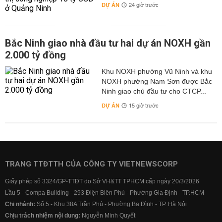
DỰ ÁN
24 giờ trước
Bắc Ninh giao nhà đầu tư hai dự án NOXH gần
2.000 tỷ đồng
Khu NOXH phường Vũ Ninh và khu
NOXH phường Nam Sơn được Bắc
Ninh giao chủ đầu tư cho CTCP...
DỰ ÁN
15 giờ trước
TRANG TTĐTTH CỦA CÔNG TY VIETNEWSCORP
Giấy phép số 3324/GP-TTĐT do Sở VH&TT TPHCM cấp ngày 20/3/2026
Lầu 5 - Compa Building - 293 Điện Biên Phủ - Phường Gia Định - TP.HCM
Chi nhánh:
Số 5 - Khu 38A Trần Phú - Phường Ba Đình - TP. Hà Nội
Chịu trách nhiệm nội dung:
Nguyễn Minh Quyết