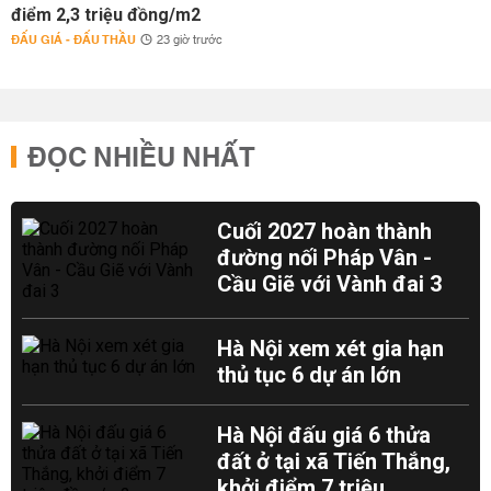
điểm 2,3 triệu đồng/m2
ĐẤU GIÁ - ĐẤU THẦU
23 giờ trước
ĐỌC NHIỀU NHẤT
Cuối 2027 hoàn thành
đường nối Pháp Vân -
Cầu Giẽ với Vành đai 3
Hà Nội xem xét gia hạn
thủ tục 6 dự án lớn
Hà Nội đấu giá 6 thửa
đất ở tại xã Tiến Thắng,
khởi điểm 7 triệu