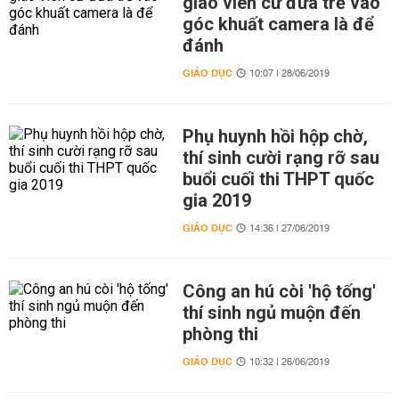
giáo viên cứ đưa trẻ vào
góc khuất camera là để
đánh
GIÁO DỤC
10:07 | 28/06/2019
Phụ huynh hồi hộp chờ,
thí sinh cười rạng rỡ sau
buổi cuối thi THPT quốc
gia 2019
GIÁO DỤC
14:36 | 27/06/2019
Công an hú còi 'hộ tống'
thí sinh ngủ muộn đến
phòng thi
GIÁO DỤC
10:32 | 26/06/2019