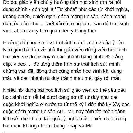
Do đó, giáo viên chú ý hướng dẫn học sinh tìm ra nội
dung chính - còn gọi là “Từ khóa” như các từ khởi nghĩa,
kháng chiến, chiến dịch, cách mạng tư sản, cách mạng
dân tộc dân chủ, …viết vào ô trung tâm, sau đó học sinh
viết tất cả các ý liên quan đến ý trung tâm.
Hướng dẫn học sinh viết nhánh cấp 1, cấp 2 của ý lớn.
Nếu giao bài tập về nhà thì giáo viên động viên học sinh
thể hiện sơ đồ tư duy ở các nhánh bằng hình vẽ, bằng
clip, video,… để tăng thêm tính sự thật lịch sử, minh
chứng vấn đề, đồng thời cũng nhắc học sinh khi dùng
màu vẽ các nhánh tư duy tránh màu mè, gây rối mắt.
Nhiều nội dung bài học lịch sử giáo viên có thể yêu cầu
học sinh tóm tắt lại dưới dạng sơ đồ tư duy như các
cuộc khởi nghĩa ở nước ta từ thế kỷ I đến thế kỷ XV, các
cuộc cách mạng tư sản Âu - Mĩ, hay tóm tắt hoàn cảnh
lịch sử, diễn biến, kết quả, ý nghĩa các chiến dịch trong
hai cuộc kháng chiến chống Pháp và Mĩ.