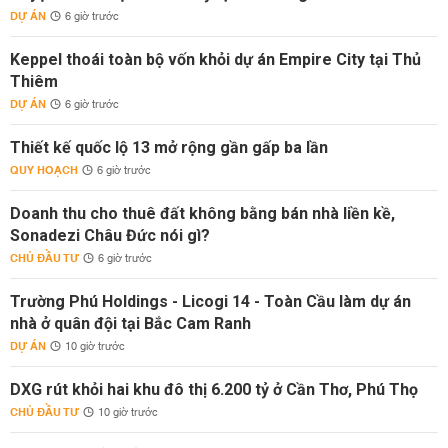
DỰ ÁN
6 giờ trước
Keppel thoái toàn bộ vốn khỏi dự án Empire City tại Thủ
Thiêm
DỰ ÁN
6 giờ trước
Thiết kế quốc lộ 13 mở rộng gần gấp ba lần
QUY HOẠCH
6 giờ trước
Doanh thu cho thuê đất không bằng bán nhà liền kề,
Sonadezi Châu Đức nói gì?
CHỦ ĐẦU TƯ
6 giờ trước
Trường Phú Holdings - Licogi 14 - Toàn Cầu làm dự án
nhà ở quân đội tại Bắc Cam Ranh
DỰ ÁN
10 giờ trước
DXG rút khỏi hai khu đô thị 6.200 tỷ ở Cần Thơ, Phú Thọ
CHỦ ĐẦU TƯ
10 giờ trước