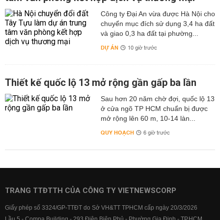
Công ty Đại An vừa được Hà Nội cho
chuyển mục đích sử dụng 3,4 ha đất
và giao 0,3 ha đất tại phường...
DỰ ÁN
10 giờ trước
Thiết kế quốc lộ 13 mở rộng gần gấp ba lần
Sau hơn 20 năm chờ đợi, quốc lộ 13
ở cửa ngõ TP HCM chuẩn bị được
mở rộng lên 60 m, 10-14 làn...
QUY HOẠCH
6 giờ trước
TRANG TTĐTTH CỦA CÔNG TY VIETNEWSCORP
Giấy phép số 3324/GP-TTĐT do Sở VH&TT TPHCM cấp ngày 20/3/2026
Lầu 5 - Compa Building - 293 Điện Biên Phủ - Phường Gia Định - TP.HCM