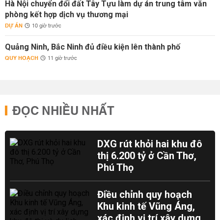
Hà Nội chuyển đổi đất Tây Tựu làm dự án trung tâm văn
phòng kết hợp dịch vụ thương mại
DỰ ÁN
10 giờ trước
Quảng Ninh, Bắc Ninh đủ điều kiện lên thành phố
QUY HOẠCH
11 giờ trước
ĐỌC NHIỀU NHẤT
DXG rút khỏi hai khu đô
thị 6.200 tỷ ở Cần Thơ,
Phú Thọ
Điều chỉnh quy hoạch
Khu kinh tế Vũng Áng,
xác định vị trí xây dựng