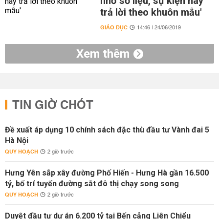
nhớ số liệu, sự kiện hay
trả lời theo khuôn mẫu'
GIÁO DỤC
14:46 | 24/06/2019
Xem thêm
TIN GIỜ CHÓT
Đề xuất áp dụng 10 chính sách đặc thù đầu tư Vành đai 5
Hà Nội
QUY HOẠCH
2 giờ trước
Hưng Yên sắp xây đường Phố Hiến - Hưng Hà gần 16.500
tỷ, bố trí tuyến đường sắt đô thị chạy song song
QUY HOẠCH
2 giờ trước
Duyệt đầu tư dự án 6.200 tỷ tại Bến cảng Liên Chiểu