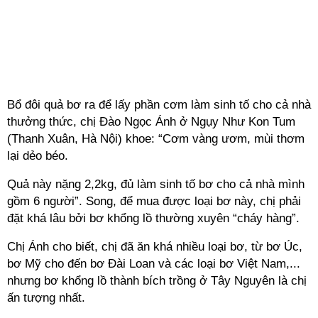
Bổ đôi quả bơ ra để lấy phần cơm làm sinh tố cho cả nhà
thưởng thức, chị Đào Ngọc Ánh ở Ngụy Như Kon Tum
(Thanh Xuân, Hà Nội) khoe: “Cơm vàng ươm, mùi thơm
lại dẻo béo.
Quả này nặng 2,2kg, đủ làm sinh tố bơ cho cả nhà mình
gồm 6 người”. Song, để mua được loại bơ này, chị phải
đặt khá lâu bởi bơ khổng lồ thường xuyên “cháy hàng”.
Chị Ánh cho biết, chị đã ăn khá nhiều loại bơ, từ bơ Úc,
bơ Mỹ cho đến bơ Đài Loan và các loại bơ Việt Nam,...
nhưng bơ khổng lồ thành bích trồng ở Tây Nguyên là chị
ấn tượng nhất.