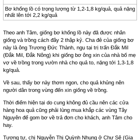
Bơ khổng lồ có trọng lượng từ 1,2-1,8 kg/quả, quả nặng
nhất lên tới 2,2 kg/quả
Theo anh Tâm, giống bơ khổng lồ này đã được nhân
giống và trồng cách đây 2 thập kỷ. Cha đẻ của giống bơ
này là ông Trương Đức Thành, ngụ tại trị trấn Đắk Mil
(Đắk Mil, Đắk Nông) khi giống bơ ông xin của nhà bố mẹ
vợ về trồng trong vườn nhà cho quả to, nặng tới 1,3-1,8
kg/quả.
Về sau, thấy bơ này thơm ngon, cho quả khủng nên
người dân trong vùng đến xin giống về trồng.
Thời điểm hiện tại do cung không đủ cầu nên các cửa
hàng hoa quả cũng phải lùng mua khắp các vùng Tây
Nguyên để gom bơ về trả đơn cho khách, anh Tâm cho
hay.
Tương tự, chị Nguyễn Thị Quỳnh Nhung ở Chư Sê (Gia