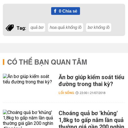
0
Chia sẻ
quả bơ
hoa quả khổng lồ
bơ khổng lồ
Tag:
CÓ THỂ BẠN QUAN TÂM
Ăn bơ giúp kiểm soát tiểu
đường trong thai kỳ?
LỐI SỐNG
23:00 | 21/07/2018
Choáng quả bơ 'khủng'
1,8kg to gấp năm lần quả
thường giá gần 200 nghìn