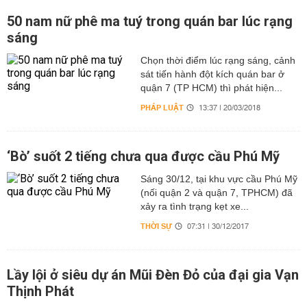
50 nam nữ phê ma tuý trong quán bar lúc rạng
sáng
Chọn thời điểm lúc rạng sáng, cảnh
sát tiến hành đột kích quán bar ở
quận 7 (TP HCM) thì phát hiện...
PHÁP LUẬT
13:37 | 20/03/2018
‘Bò’ suốt 2 tiếng chưa qua được cầu Phú Mỹ
Sáng 30/12, tại khu vực cầu Phú Mỹ
(nối quận 2 và quận 7, TPHCM) đã
xảy ra tình trạng kẹt xe...
THỜI SỰ
07:31 | 30/12/2017
Lầy lội ở siêu dự án Mũi Đèn Đỏ của đại gia Vạn
Thịnh Phát