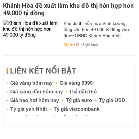
Khánh Hòa đề xuất làm khu đô thị hỗn hợp hơn
49.000 tỷ đồng
Khu đô thị hỗn hợp Vĩnh Lương,
tổng vốn hơn 49.000 tỷ đồng vừa
được UBND Khánh Hòa trình...
DỰ ÁN
13 giờ trước
LIÊN KẾT NỔI BẬT
Giá vàng hôm nay
Giá vàng 9999
Giá xăng dầu hôm nay
Giá dầu thô
Giá heo hơi hôm nay
Tỷ giá euro
Tỷ giá USD
Tỷ giá yen Nhật
Tỷ giá vietcombank
Lịch cúp điện
Lãi suất ngân hàng
Lãi suất tiết kiệm
Lãi suất tiền gửi
Lãi suất ngân hàng Agribank