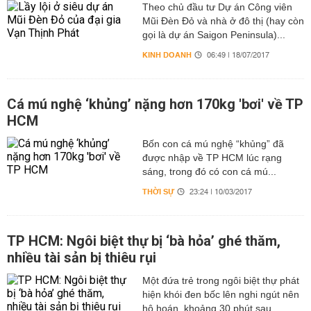
Theo chủ đầu tư Dự án Công viên
Mũi Đèn Đỏ và nhà ở đô thị (hay còn
gọi là dự án Saigon Peninsula)...
KINH DOANH
06:49 | 18/07/2017
Cá mú nghệ ‘khủng’ nặng hơn 170kg 'bơi' về TP
HCM
Bốn con cá mú nghệ “khủng” đã
được nhập về TP HCM lúc rạng
sáng, trong đó có con cá mú...
THỜI SỰ
23:24 | 10/03/2017
TP HCM: Ngôi biệt thự bị ‘bà hỏa’ ghé thăm,
nhiều tài sản bị thiêu rụi
Một đứa trẻ trong ngôi biệt thự phát
hiện khói đen bốc lên nghi ngút nên
hô hoán, khoảng 30 phút sau...