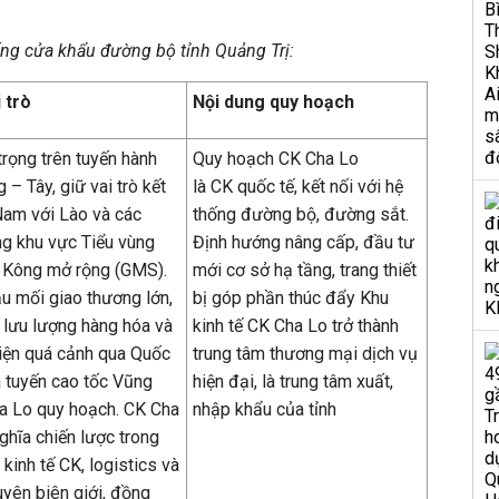
ng cửa khẩu đường bộ tỉnh Quảng Trị:
i trò
Nội dung quy hoạch
trọng trên tuyến hành
Quy hoạch CK Cha Lo
 – Tây, giữ vai trò kết
là CK quốc tế, kết nối với hệ
Nam với Lào và các
thống đường bộ, đường sắt.
ng khu vực Tiểu vùng
Định hướng nâng cấp, đầu tư
Kông mở rộng (GMS).
mới cơ sở hạ tầng, trang thiết
u mối giao thương lớn,
bị góp phần thúc đẩy Khu
 lưu lượng hàng hóa và
kinh tế CK Cha Lo trở thành
iện quá cảnh qua Quốc
trung tâm thương mại dịch vụ
à tuyến cao tốc Vũng
hiện đại, là trung tâm xuất,
a Lo quy hoạch. CK Cha
nhập khẩu của tỉnh
ghĩa chiến lược trong
n kinh tế CK, logistics và
uyên biên giới, đồng