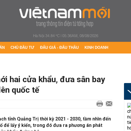
Hà Nội 34.84 °C
|
05:36AM, 08/08/2026
ÁN
CHỦ ĐẦU TƯ
ĐẤU GIÁ - ĐẤU THẦU
KINH DOANH
i hai cửa khẩu, đưa sân bay
lên quốc tế
ch tỉnh Quảng Trị thời kỳ 2021 - 2030, tầm nhìn đến
ể lấy ý kiến, trong đó đưa ra phương án phát