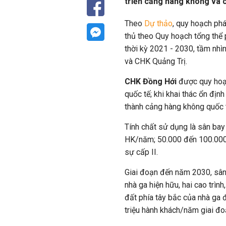
triển cảng hàng không và 
Theo
Dự thảo
, quy hoạch phá
thủ theo Quy hoạch tổng thể 
thời kỳ 2021 - 2030, tầm nh
và CHK Quảng Trị.
CHK Đồng Hới
được quy hoạ
quốc tế; khi khai thác ổn địn
thành cảng hàng không quốc 
Tính chất sử dụng là sân bay
HK/năm; 50.000 đến 100.000
sự cấp II.
Giai đoạn đến năm 2030, sân
nhà ga hiện hữu, hai cao trìn
đất phía tây bắc của nhà ga
triệu hành khách/năm giai đ