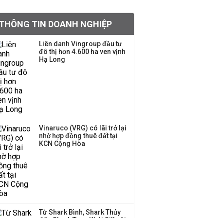
khoản
THÔNG TIN DOANH NGHIỆP
Quy hoạch 4 khu lấn
biển ở Phú Quốc
Liên danh Vingroup đầu tư
đô thị hơn 4.600 ha ven vịnh
Hạ Long
Một thương hiệu thời
trang Việt đóng cửa
sau 5 năm hoạt động,
thanh lý toàn bộ cửa
hàng
Vinaruco (VRG) có lãi trở lại
nhờ hợp đồng thuê đất tại
Dự án Sheraton Phú
KCN Cộng Hòa
Quốc bị buộc chấm dứt
hoạt động
Công ty 100 tỷ của
Huấn Hoa Hồng bỗng
Từ Shark Bình, Shark Thủy
dưng ‘biến mất’, một