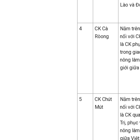
Lào và Đ
4
C
K
Cà
N
ằm trên
Ròong
nối với 
là CK phụ
trong gia
nông lâm 
giới giữ
5
C
K
Chút
N
ằm trên
Mút
nối với C
là CK qua
Trị, phục
nông lâm
giữa Việ