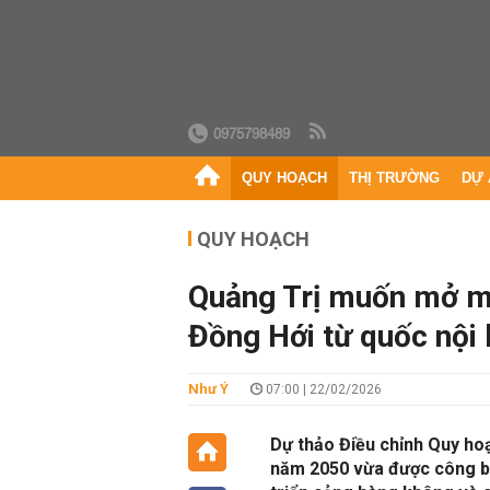
0975798489
QUY HOẠCH
THỊ TRƯỜNG
DỰ 
QUY HOẠCH
Quảng Trị muốn mở mớ
Đồng Hới từ quốc nội 
Như Ý
07:00 | 22/02/2026
Dự thảo Điều chỉnh Quy hoạ
năm 2050 vừa được công bố đ