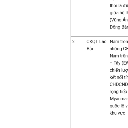
thời là đ
giữa hệ 
(Vũng Án
Đông Bắc
2
CKQT Lao
N
ằm trên
Bảo
những CK
Nam trên
– Tây (EW
chiến lượ
kết nối t
CHDCND 
rộng tiếp
Myanmar 
quốc lộ v
khu vực