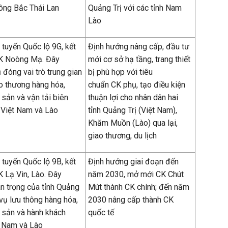
ông Bắc Thái Lan
Quảng Trị với các tỉnh Nam
Lào
 tuyến Quốc lộ 9G, kết
Định hướng nâng cấp, đầu tư
CK Noòng Mạ. Đây
mới cơ sở hạ tầng, trang thiết
 đóng vai trò trung gian
bị phù hợp với tiêu
o thương hàng hóa,
chuẩn CK phụ, tạo điều kiện
sản và vận tải biên
thuận lợi cho nhân dân hai
a Việt Nam và Lào
tỉnh Quảng Trị (Việt Nam),
Khăm Muồn (Lào) qua lại,
giao thương, du lịch
 tuyến Quốc lộ 9B, kết
Định hướng giai đoạn đến
K Lạ Vin, Lào. Đây
năm 2030, mở mới CK Chút
n trọng của tỉnh Quảng
Mút thành CK chính; đến năm
 vụ lưu thông hàng hóa,
2030 nâng cấp thành CK
 sản và hành khách
quốc tế
t Nam và Lào