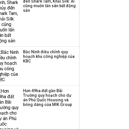
đến Shark Tam, Khải Silk: Ai
công ty khác đã giải thể
cũng muốn lấn sân bất động
sản
Bắc Ninh điều chỉnh quy
hoạch khu công nghiệp của
KBC
Hơn 49ha đất gần Bãi
Trường quy hoạch cho dự
án Phú Quốc Housing và
bóng dáng của MIK Group