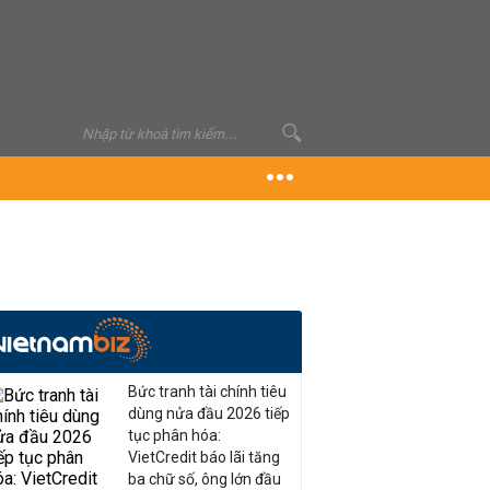
Bức tranh tài chính tiêu
dùng nửa đầu 2026 tiếp
tục phân hóa:
VietCredit báo lãi tăng
ba chữ số, ông lớn đầu