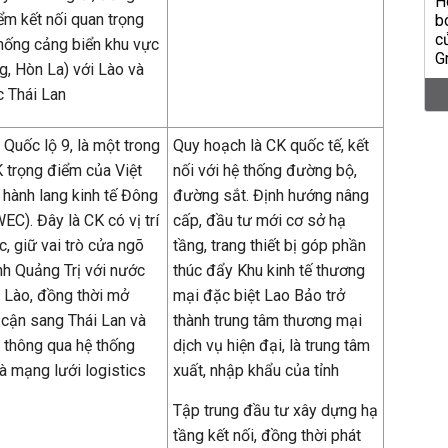
iểm kết nối quan trọng
thống cảng biển khu vực
g, Hòn La) với Lào và
 Thái Lan
 Quốc lộ 9, là một trong
Quy hoạch là CK quốc tế, kết
 trọng điểm của Việt
nối với hệ thống đường bộ,
 hành lang kinh tế Đông
đường sắt. Định hướng nâng
EC). Đây là CK có vị trí
cấp, đầu tư mới cơ sở hạ
c, giữ vai trò cửa ngõ
tầng, trang thiết bị góp phần
ỉnh Quảng Trị với nước
thúc đẩy Khu kinh tế thương
Lào, đồng thời mở
mại đặc biệt Lao Bảo trở
 cận sang Thái Lan và
thành trung tâm thương mại
thông qua hệ thống
dịch vụ hiện đại, là trung tâm
à mạng lưới logistics
xuất, nhập khẩu của tỉnh
Tập trung đầu tư xây dựng hạ
tầng kết nối, đồng thời phát