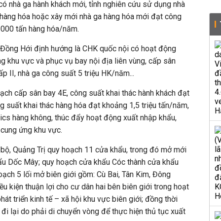
có nhà ga hành khách mới, tỉnh nghiên cứu sử dụng nhà
 hàng hóa hoặc xây mới nhà ga hàng hóa mới đạt công
.000 tấn hàng hóa/năm.
 Đồng Hới
định hướng là CHK quốc nội có hoạt động
ng khu vực và phục vụ bay nội địa liên vùng, cấp sân
p II, nhà ga công suất 5 triệu HK/năm...
ch cấp sân bay 4E, công suất khai thác hành khách đạt
 suất khai thác hàng hóa đạt khoảng 1,5 triệu tấn/năm,
stics hàng không, thúc đẩy hoạt động xuất nhập khẩu,
 cung ứng khu vực.
bộ, Quảng Trị quy hoạch 11 cửa khẩu, trong đó mở mới
̉u Dốc Mây; quy hoạch cửa khẩu Cóc thành cửa khẩu
hoạch 5 lối mở biên giới gồm: Cù Bai, Tân Kim, Đông
ều kiện thuận lợi cho cư dân hai bên biên giới trong hoạt
át triển kinh tế – xã hội khu vực biên giới; đồng thời
đi lại do phải di chuyển vòng để thực hiện thủ tục xuất