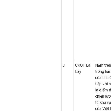
3
CKQT La
N
ằm trên
Lay
trong hai
của tỉnh 
tiếp với
là điểm t
chiến lượ
từ khu v
của Việt