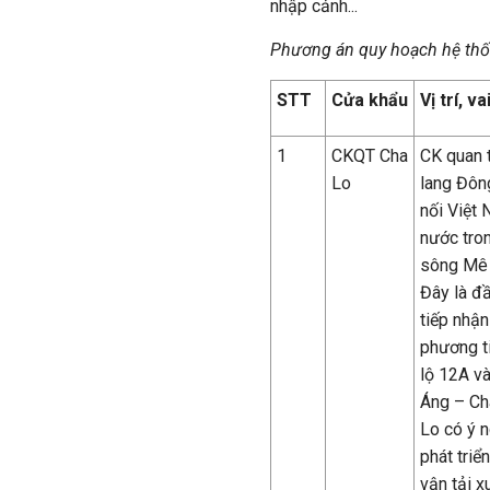
nhập cảnh...
Phương án quy hoạch
hệ thố
STT
Cửa khẩu
Vị trí, va
1
CKQT Cha
CK
quan 
Lo
lang Đông
nối Việt 
nước tro
sông Mê 
Đây là đầ
tiếp nhận
phương t
lộ 12A v
Áng – Ch
Lo có ý n
phát triể
vận tải x