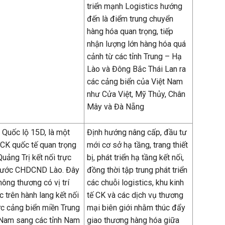
triển mạnh Logistics hướng
đến là điểm trung chuyển
hàng hóa quan trọng, tiếp
nhận lượng lớn hàng hóa quá
cảnh từ các tỉnh Trung – Hạ
Lào và Đông Bắc Thái Lan ra
các cảng biển của Việt Nam
như Cửa Việt, Mỹ Thủy, Chân
Mây và Đà Nẵng
 Quốc lộ 15D, là một
Định hướng nâng cấp, đầu tư
 CK quốc tế quan trọng
mới cơ sở hạ tầng, trang thiết
Quảng Trị kết nối trực
bị, phát triển hạ tầng kết nối,
 nước CHDCND Lào. Đây
đồng thời tập trung phát triển
hông thương có vị trí
các chuỗi logistics, khu kinh
c trên hành lang kết nối
tế CK và các dịch vụ thương
ực cảng biển miền Trung
mại biên giới nhằm thúc đẩy
 Nam sang các tỉnh Nam
giao thương hàng hóa giữa