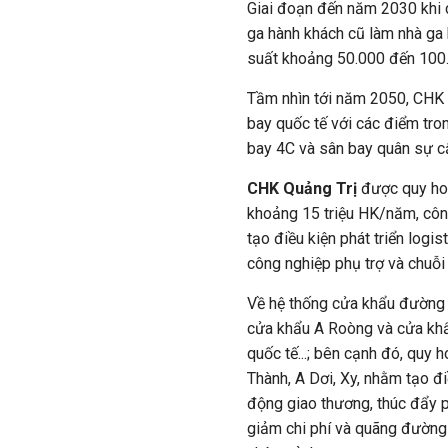
Giai đoạn đến năm 2030 khi 
ga hành khách cũ làm nhà ga
suất khoảng 50.000 đến 100
Tầm nhìn tới năm 2050, CHK
bay quốc tế với các điểm tro
bay 4C và sân bay quân sự cấ
CHK Quảng Trị
được quy hoạ
khoảng 15 triệu HK/năm, công
tạo điều kiện phát triển logi
công nghiệp phụ trợ và chuỗi
Về hệ thống cửa khẩu đường 
cửa khẩu A Roòng và cửa khâ
quốc tế...; bên cạnh đó, quy 
Thành, A Dơi, Xy, nhằm tạo đi
động giao thương, thúc đẩy ph
giảm chi phí và quãng đường 