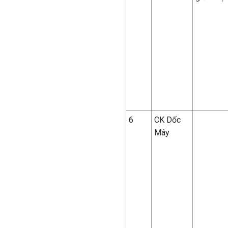
6
C
K
Dốc
Mây