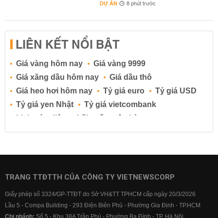
DỰ ÁN
8 phút trước
LIÊN KẾT NỔI BẬT
Giá vàng hôm nay
Giá vàng 9999
Giá xăng dầu hôm nay
Giá dầu thô
Giá heo hơi hôm nay
Tỷ giá euro
Tỷ giá USD
Tỷ giá yen Nhật
Tỷ giá vietcombank
Lịch cúp điện
Lãi suất ngân hàng
Lãi suất tiết kiệm
Lãi suất tiền gửi
Lãi suất ngân hàng Agribank
Lãi suất ngân hàng Sacombank
Lãi suất ngân hàng BIDV
TRANG TTĐTTH CỦA CÔNG TY VIETNEWSCORP
Lãi suất ngân hàng Vietinbank
Giấy phép số 3324/GP-TTĐT do Sở VH&TT TPHCM cấp ngày 20/3/2026
Lãi suất ngân hàng Vietcombank
Lầu 5 - Compa Building - 293 Điện Biên Phủ - Phường Gia Định - TP.HCM
Chi nhánh:
Số 5 - Khu 38A Trần Phú - Phường Ba Đình - TP. Hà Nội