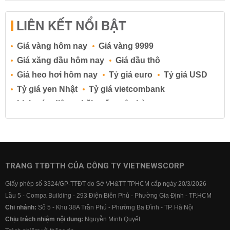
LIÊN KẾT NỔI BẬT
Giá vàng hôm nay
Giá vàng 9999
Giá xăng dầu hôm nay
Giá dầu thô
Giá heo hơi hôm nay
Tỷ giá euro
Tỷ giá USD
Tỷ giá yen Nhật
Tỷ giá vietcombank
Lịch cúp điện
Lãi suất ngân hàng
Lãi suất tiết kiệm
Lãi suất tiền gửi
Lãi suất ngân hàng Agribank
Lãi suất ngân hàng Sacombank
Lãi suất ngân hàng BIDV
TRANG TTĐTTH CỦA CÔNG TY VIETNEWSCORP
Lãi suất ngân hàng Vietinbank
Giấy phép số 3324/GP-TTĐT do Sở VH&TT TPHCM cấp ngày 20/3/2026
Lãi suất ngân hàng Vietcombank
Lầu 5 - Compa Building - 293 Điện Biên Phủ - Phường Gia Định - TP.HCM
Chi nhánh:
Số 5 - Khu 38A Trần Phú - Phường Ba Đình - TP. Hà Nội
Chịu trách nhiệm nội dung:
Nguyễn Minh Quyết