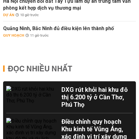
Hà Nội chuyển đổi đất Tây Tựu làm dự án trung tâm văn
phòng kết hợp dịch vụ thương mại
DỰ ÁN
10 giờ trước
Quảng Ninh, Bắc Ninh đủ điều kiện lên thành phố
QUY HOẠCH
11 giờ trước
ĐỌC NHIỀU NHẤT
DXG rút khỏi hai khu đô
thị 6.200 tỷ ở Cần Thơ,
Phú Thọ
Điều chỉnh quy hoạch
Khu kinh tế Vũng Áng,
xác định vị trí xây dựng