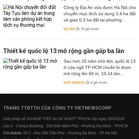
Công ty Đại An vừa được Hà Nội cho
chuyển mục đích sử dụng 3,4 ha đất
và giao 0,3 ha đất tại phường...
DỰ ÁN
10 giờ trước
Thiết kế quốc lộ 13 mở rộng gần gấp ba lần
Sau hơn 20 năm chờ đợi, quốc lộ 13
ở cửa ngõ TP HCM chuẩn bị được
mở rộng lên 60 m, 10-14 làn...
QUY HOẠCH
6 giờ trước
TRANG TTĐTTH CỦA CÔNG TY VIETNEWSCORP
Giấy phép số 3324/GP-TTĐT do Sở VH&TT TPHCM cấp ngày 20/3/2026
Lầu 5 - Compa Building - 293 Điện Biên Phủ - Phường Gia Định - TP.HCM
Chi nhánh:
Số 5 - Khu 38A Trần Phú - Phường Ba Đình - TP. Hà Nội