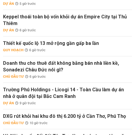
DỰ ÁN
5 giờ trước
Keppel thoái toàn bộ vốn khỏi dự án Empire City tại Thủ
Thiêm
DỰ ÁN
6 giờ trước
Thiết kế quốc lộ 13 mở rộng gần gấp ba lần
QUY HOẠCH
6 giờ trước
Doanh thu cho thuê đất không bằng bán nhà liền kề,
Sonadezi Châu Đức nói gì?
CHỦ ĐẦU TƯ
6 giờ trước
Trường Phú Holdings - Licogi 14 - Toàn Cầu làm dự án
nhà ở quân đội tại Bắc Cam Ranh
DỰ ÁN
9 giờ trước
DXG rút khỏi hai khu đô thị 6.200 tỷ ở Cần Thơ, Phú Thọ
CHỦ ĐẦU TƯ
10 giờ trước