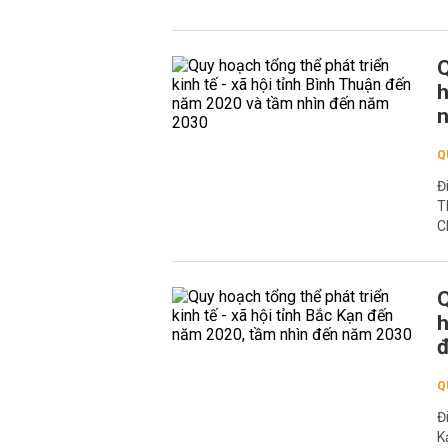
Q
h
n
Q
Đ
T
C
Q
h
Q
Đ
K