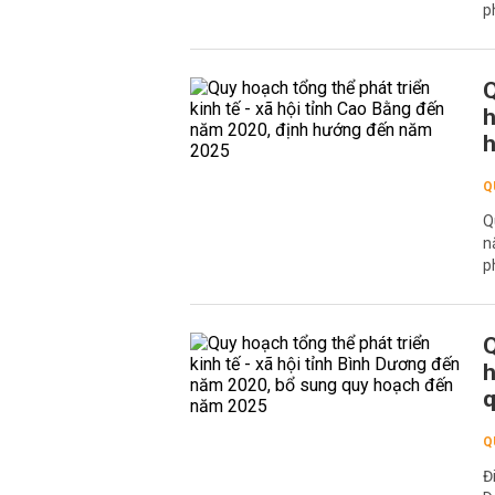
p
Q
h
Q
Q
n
p
Q
h
q
Q
Đ