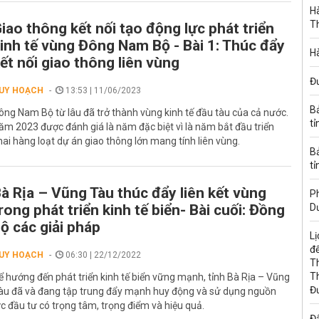
Hà
T
iao thông kết nối tạo động lực phát triển
inh tế vùng Đông Nam Bộ - Bài 1: Thúc đẩy
Hà
ết nối giao thông liên vùng
Đ
UY HOẠCH
13:53 | 11/06/2023
B
ông Nam Bộ từ lâu đã trở thành vùng kinh tế đầu tàu của cả nước.
tỉ
ăm 2023 được đánh giá là năm đặc biệt vì là năm bắt đầu triển
hai hàng loạt dự án giao thông lớn mang tính liên vùng.
B
tỉ
à Rịa – Vũng Tàu thúc đẩy liên kết vùng
Ph
rong phát triển kinh tế biển- Bài cuối: Đồng
D
ộ các giải pháp
Lị
đế
UY HOẠCH
06:30 | 22/12/2022
T
T
ể hướng đến phát triển kinh tế biển vững mạnh, tỉnh Bà Rịa – Vũng
Đ
àu đã và đang tập trung đẩy mạnh huy động và sử dụng nguồn
ực đầu tư có trọng tâm, trọng điểm và hiệu quả.
Đấ