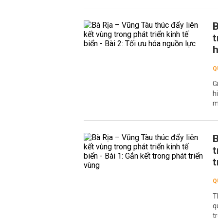
B
t
h
Q
G
h
m
B
t
t
Q
T
q
t