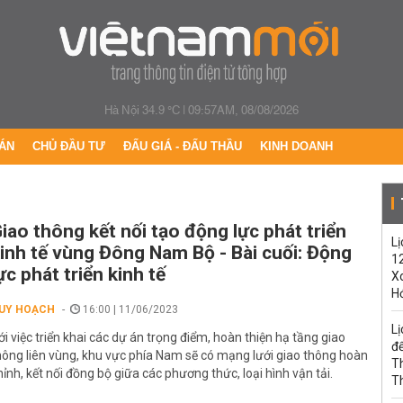
Hà Nội 34.9 °C
|
09:57AM, 08/08/2026
ÁN
CHỦ ĐẦU TƯ
ĐẤU GIÁ - ĐẤU THẦU
KINH DOANH
iao thông kết nối tạo động lực phát triển
Lị
inh tế vùng Đông Nam Bộ - Bài cuối: Động
1
ực phát triển kinh tế
Xo
H
UY HOẠCH
16:00 | 11/06/2023
Lị
ới việc triển khai các dự án trọng điểm, hoàn thiện hạ tầng giao
đế
hông liên vùng, khu vực phía Nam sẽ có mạng lưới giao thông hoàn
T
hỉnh, kết nối đồng bộ giữa các phương thức, loại hình vận tải.
T