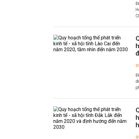
Đ
H
C
Q
h
Q
Đ
đ
p
Q
h
Q