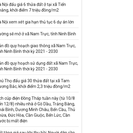
 Nội đấu giá 6 thửa đất ở tại xã Tiến
hắng, khởi điểm 7 triệu đồng/m2
 Nội xem xét gia hạn thủ tục 6 dự án lớn
ường sẽ mở ở xã Nam Trực, tỉnh Ninh Bình
ản đồ quy hoạch giao thông xã Nam Trực,
nh Ninh Bình thời kỳ 2021 - 2030
ản đồ quy hoạch sử dụng đất xã Nam Trực,
nh Ninh Bình thời kỳ 2021 - 2030
ú Thọ đấu giá 30 thửa đất tại xã Tam
ương Bắc, khởi điểm 2,3 triệu đồng/m2
ch cúp điện Đồng Tháp tuần này (từ 10/8
n 12/8) nhiều nhà ở Gò Dầu, Trảng Bàng,
hái Bình, Dương Minh Châu, Bến Cầu, Thủ
hừa, Đức Hòa, Cần Giuộc, Bến Lức, Cần
ước bị mất điện
t tăng giá sau khi thu hồi: Người dân cần