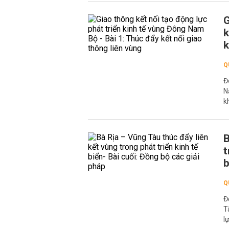
G
k
k
Q
Đ
N
k
B
t
b
Q
Đ
T
l