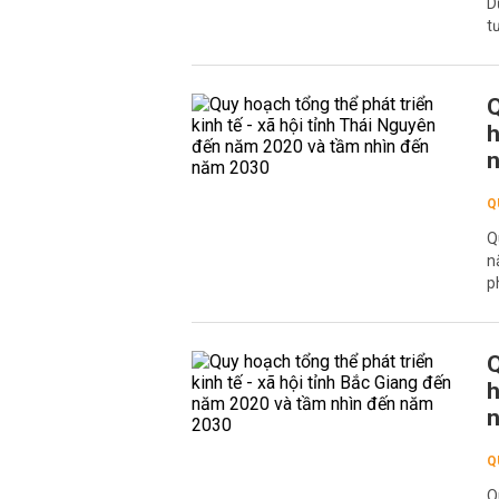
D
t
Q
h
n
Q
Q
n
p
Q
h
n
Q
Q