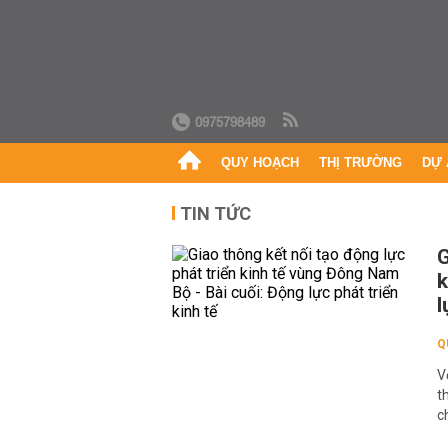
0975798489
QUY HOẠCH
THỊ TRƯỜNG
DỰ 
TIN TỨC
G
k
l
Q
V
t
c