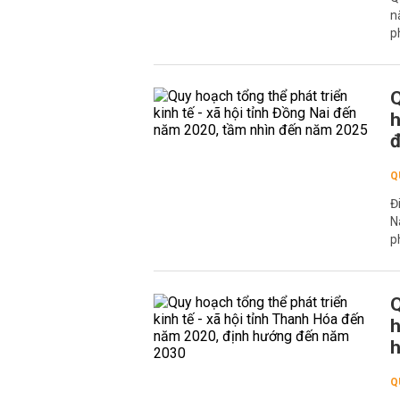
n
p
Q
h
Q
Đ
N
p
Q
h
Q