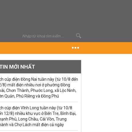
TIN MỚI NHẤT
ch cúp điện Đồng Nai tuần này (từ 10/8 đến
2/8) mất điện nhiều nơi ở phường Đồng
ài, Chơn Thành, Phước Long, xã Lộc Ninh,
ớn Quản, Phú Riềng và Đồng Phú
ch cúp điện Vĩnh Long tuần này (từ 10/8
n 12/8) nhiều khu vực ở Bến Tre, Bình Đại,
hạnh Phú, Long Châu, Cái Vồn, Trung
hành và Chợ Lách mất điện cả ngày