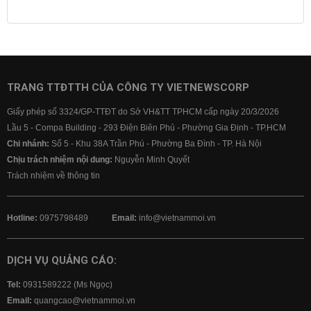
Lịch cúp điện
Lãi suất ngân hàng
Lãi suất tiết kiệm
Lãi suất tiền gửi
Lãi suất ngân hàng Agribank
Lãi suất ngân hàng Sacombank
Lãi suất ngân hàng BIDV
TRANG TTĐTTH CỦA CÔNG TY VIETNEWSCORP
Lãi suất ngân hàng Vietinbank
Giấy phép số 3324/GP-TTĐT do Sở VH&TT TPHCM cấp ngày 20/3/2026
Lãi suất ngân hàng Vietcombank
Lầu 5 - Compa Building - 293 Điện Biên Phủ - Phường Gia Định - TP.HCM
Chi nhánh:
Số 5 - Khu 38A Trần Phú - Phường Ba Đình - TP. Hà Nội
Chịu trách nhiệm nội dung:
Nguyễn Minh Quyết
Trách nhiệm về thông tin
Hotline:
0975798489
Email:
info@vietnammoi.vn
DỊCH VỤ QUẢNG CÁO:
Tel:
0931589222 (Ms Ngọc)
Email:
quangcao@vietnammoi.vn