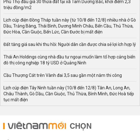
Phú Thọ đấu giá 30 thửa đất tại xã Tam Dương Bắc, khởi điểm 2,3
triệu đồng/m2
Lịch cúp điện Đồng Tháp tuần này (từ 10/8 đến 12/8) nhiều nhà ở Gò
Dầu, Trảng Bàng, Thái Bình, Dương Minh Châu, Bến Cầu, Thủ Thừa,
Đức Hòa, Cần Giuộc, Bến Lức, Cần Đước bị mất điện
Đất tăng giá sau khi thu hồi: Người dân cần được chia sẻ lợi ích hợp lý
Thái An Holdings cùng nhà đầu tư ngoại muốn làm tổ hợp cảng biển
đô thị công nghiệp 18 tỷ USD ở Quảng Ninh
Cầu Thượng Cát trên Vành đai 3,5 sau gần một năm thi công
Lịch cúp điện Tây Ninh tuần này (10/8 đến 12/8) Tân An, Long An,
Châu Thành, Gò Dầu, Cần Giuộc, Thủ Thừa, Bình Minh, Đức Hoà tiếp
tục mất điện
CHỌN