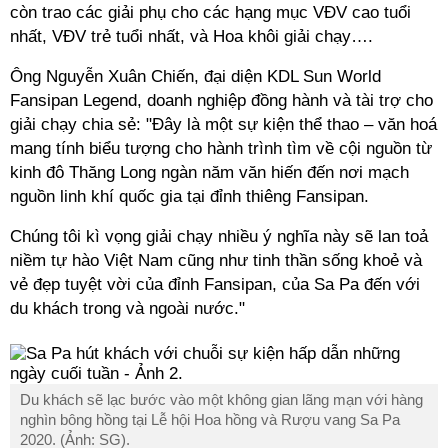
còn trao các giải phụ cho các hạng mục VĐV cao tuổi
nhất, VĐV trẻ tuổi nhất, và Hoa khôi giải chạy….
Ông Nguyễn Xuân Chiến, đại diện KDL Sun World
Fansipan Legend, doanh nghiệp đồng hành và tài trợ cho
giải chạy chia sẻ: "Đây là một sự kiện thể thao – văn hoá
mang tính biểu tượng cho hành trình tìm về cội nguồn từ
kinh đô Thăng Long ngàn năm văn hiến đến nơi mạch
nguồn linh khí quốc gia tại đỉnh thiêng Fansipan.
Chúng tôi kì vọng giải chạy nhiều ý nghĩa này sẽ lan toả
niềm tự hào Việt Nam cũng như tinh thần sống khoẻ và
vẻ đẹp tuyệt vời của đỉnh Fansipan, của Sa Pa đến với
du khách trong và ngoài nước."
Du khách sẽ lạc bước vào một không gian lãng mạn với hàng
nghìn bông hồng tại Lễ hội Hoa hồng và Rượu vang Sa Pa
2020. (Ảnh: SG).