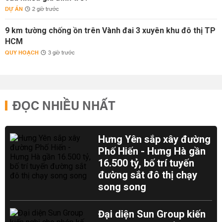
DỰ ÁN
2 giờ trước
9 km tường chống ồn trên Vành đai 3 xuyên khu đô thị TP
HCM
QUY HOẠCH
3 giờ trước
ĐỌC NHIỀU NHẤT
Hưng Yên sắp xây đường
Phố Hiến - Hưng Hà gần
16.500 tỷ, bố trí tuyến
đường sắt đô thị chạy
song song
Đại diện Sun Group kiến