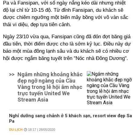
Pa và Fansipan, với số ngày nắng kéo dài nhưng nhiệt
độ lại chỉ từ 10-15 độ. Từ đỉnh Fansipan, du khách sẽ
được chiêm ngưỡng một biển mây bồng với vô vàn sắc
thái vi diệu, đẹp tựa tiên cảnh.
Ngày 23/10 vừa qua, Fansipan cũng đã đón đợt băng giá
đầu tiên, thời điểm được cho là sớm kỷ lục. Điều này dự
báo một mùa đông lạnh sâu và du khách sẽ có nhiều cơ
hội được ngắm băng tuyết trên "Nóc nhà Đông Dương".
>>
Ngắm những khoảng khắc
đẹp ngỡ ngàng của Cầu
Vàng trong lễ hội âm nhạc
trực tuyến United We
Stream Asia
Nghỉ dưỡng sang chảnh ở 5 khách sạn, resort view đẹp Sa
Pa
DU LỊCH
18:17 | 28/05/2020