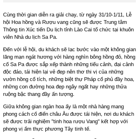
Cùng thời gian diễn ra giải chạy, từ ngày 31/10-1/11, Lễ
hội Hoa hồng và Rượu vang cũng sẽ được Trung tâm
Thông tin Xúc tiến Du lịch tỉnh Lào Cai tổ chức tại khuôn
viên Nhà du lịch Sa Pa.
Đến với lễ hội, du khách sẽ lạc bước vào một không gian
lãng mạn ngát hương với hàng nghìn bông hồng đỏ, hồng
cổ Sa Pa được sắp xếp thành những tiểu cảnh, đại cảnh
độc đáo, tái hiện lại vẻ đẹp nên thơ thi vị của những
vườn hồng cổ tích, những biệt thự Pháp cổ phủ đầy hoa,
những con đường hoa đẹp ngây ngất hay những thửa
ruộng bậc thang đầy ấn tượng.
Giữa không gian ngàn hoa ấy là một nhà hàng mang
phong cách cổ điển châu Âu được tái hiện, nơi du khách
sẽ được trải nghiệm "tinh hoa rượu Vang" kết hợp với
phong vị ẩm thực phương Tây tinh tế.