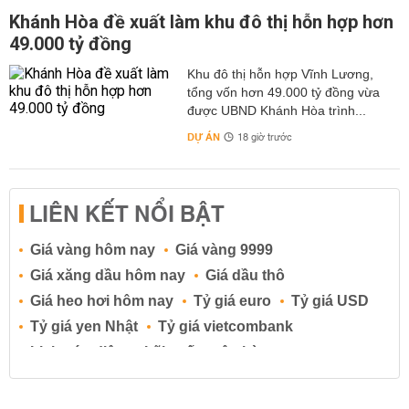
Khánh Hòa đề xuất làm khu đô thị hỗn hợp hơn
49.000 tỷ đồng
Khu đô thị hỗn hợp Vĩnh Lương,
tổng vốn hơn 49.000 tỷ đồng vừa
được UBND Khánh Hòa trình...
DỰ ÁN
18 giờ trước
LIÊN KẾT NỔI BẬT
Giá vàng hôm nay
Giá vàng 9999
Giá xăng dầu hôm nay
Giá dầu thô
Giá heo hơi hôm nay
Tỷ giá euro
Tỷ giá USD
Tỷ giá yen Nhật
Tỷ giá vietcombank
Lịch cúp điện
Lãi suất ngân hàng
Lãi suất tiết kiệm
Lãi suất tiền gửi
Lãi suất ngân hàng Agribank