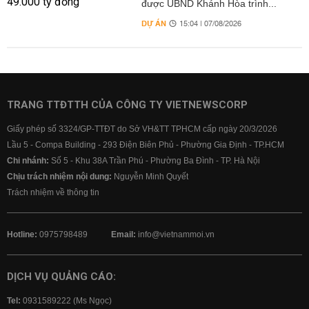
được UBND Khánh Hòa trình...
DỰ ÁN
15:04 | 07/08/2026
TRANG TTĐTTH CỦA CÔNG TY VIETNEWSCORP
Giấy phép số 3324/GP-TTĐT do Sở VH&TT TPHCM cấp ngày 20/3/2026
Lầu 5 - Compa Building - 293 Điện Biên Phủ - Phường Gia Định - TP.HCM
Chi nhánh:
Số 5 - Khu 38A Trần Phú - Phường Ba Đình - TP. Hà Nội
Chịu trách nhiệm nội dung:
Nguyễn Minh Quyết
Trách nhiệm về thông tin
Hotline:
0975798489
Email:
info@vietnammoi.vn
DỊCH VỤ QUẢNG CÁO:
Tel:
0931589222 (Ms Ngọc)