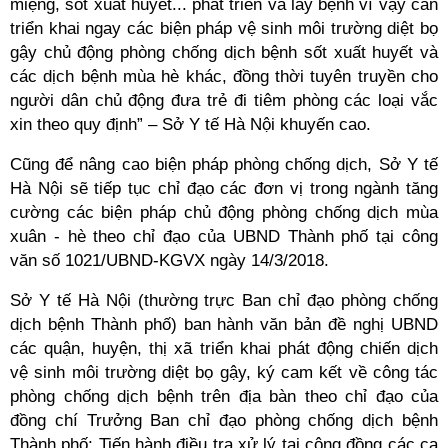
miệng, sốt xuất huyết... phát triển và lây bệnh vì vậy cần
triển khai ngay các biện pháp vệ sinh môi trường diệt bọ
gậy chủ động phòng chống dịch bệnh sốt xuất huyết và
các dịch bệnh mùa hè khác, đồng thời tuyên truyền cho
người dân chủ động đưa trẻ đi tiêm phòng các loại vắc
xin theo quy định” – Sở Y tế Hà Nội khuyến cao.
Cũng để nâng cao biện pháp phòng chống dịch, Sở Y tế
Hà Nội sẽ tiếp tục chỉ đạo các đơn vị trong ngành tăng
cường các biện pháp chủ động phòng chống dịch mùa
xuân - hè theo chỉ đạo của UBND Thành phố tại công
văn số 1021/UBND-KGVX ngày 14/3/2018.
Sở Y tế Hà Nội (thường trực Ban chỉ đạo phòng chống
dịch bệnh Thành phố) ban hành văn bản đề nghị UBND
các quận, huyện, thị xã triển khai phát động chiến dịch
vệ sinh môi trường diệt bọ gậy, ký cam kết về công tác
phòng chống dịch bệnh trên địa bàn theo chỉ đạo của
đồng chí Trưởng Ban chỉ đạo phòng chống dịch bệnh
Thành phố; Tiến hành điều tra xử lý tại cộng đồng các ca