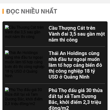
ĐỌC NHIỀU NHẤT
Cầu Thượng Cát trên
Vành đai 3,5 sau gần một
năm thi công
Thái An Holdings cùng
nhà đầu tư ngoại muốn
làm tổ hợp cảng biển đô
thị công nghiệp 18 tỷ
USD ở Quảng Ninh
Phú Thọ đấu giá 30 thửa
đất tại xã Tam Dương
Bắc, khởi điểm 2,3 triệu
đồng/m2