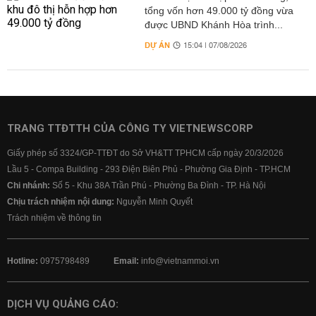
tổng vốn hơn 49.000 tỷ đồng vừa
được UBND Khánh Hòa trình...
DỰ ÁN
15:04 | 07/08/2026
TRANG TTĐTTH CỦA CÔNG TY VIETNEWSCORP
Giấy phép số 3324/GP-TTĐT do Sở VH&TT TPHCM cấp ngày 20/3/2026
Lầu 5 - Compa Building - 293 Điện Biên Phủ - Phường Gia Định - TP.HCM
Chi nhánh:
Số 5 - Khu 38A Trần Phú - Phường Ba Đình - TP. Hà Nội
Chịu trách nhiệm nội dung:
Nguyễn Minh Quyết
Trách nhiệm về thông tin
Hotline:
0975798489
Email:
info@vietnammoi.vn
DỊCH VỤ QUẢNG CÁO: