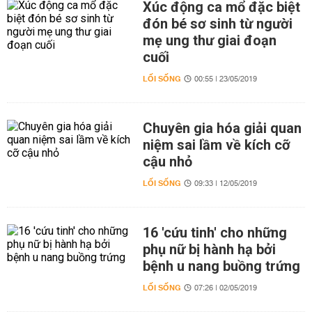
Xúc động ca mổ đặc biệt
đón bé sơ sinh từ người
mẹ ung thư giai đoạn
cuối
LỐI SỐNG
00:55 | 23/05/2019
Chuyên gia hóa giải quan
niệm sai lầm về kích cỡ
cậu nhỏ
LỐI SỐNG
09:33 | 12/05/2019
16 'cứu tinh' cho những
phụ nữ bị hành hạ bởi
bệnh u nang buồng trứng
LỐI SỐNG
07:26 | 02/05/2019