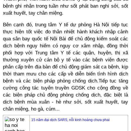
bệnh ghi nhận trong tuần như sốt phát ban nghi sởi, sốt
xuất huyết, tay chân miệng.
Bên cạnh đó, trung tâm Y tế dự phòng Hà Nội tiếp tục
thực hiện tốt việc đo thân nhiệt hành khách nhập cảnh
qua sân bay quốc tế Nội Bài để chủ động kiểm soát các
dịch bệnh nguy hiểm có nguy cơ xâm nhập, đồng thời
phối hợp với Trung tâm Y tế các quận, huyện, thị xã
thường xuyên cử cán bộ y tế vào các bệnh viện được
phân cấp trên địa bàn để chủ động giám sát ca bệnh, kịp
thời tham mưu cho các cấp về diễn biến tình hình dịch
bệnh và các biện pháp phòng chống dịch.Tiếp tục tăng
cường công tác tuyên truyền GDSK cho cộng đồng về
các biện pháp chủ động phòng chống dịch, đặc biệt là
dịch bệnh mùa xuân - hè như sởi, sốt xuất huyết, tay
chân miệng, ho gà, cúm...
15 năm đại dịch SARS, nỗi kinh hoàng chưa phai