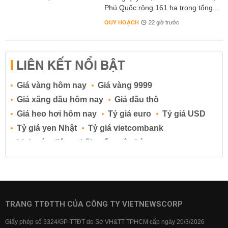
Phú Quốc rộng 161 ha trong tổng...
QUY HOẠCH
22 giờ trước
LIÊN KẾT NỔI BẬT
Giá vàng hôm nay
Giá vàng 9999
Giá xăng dầu hôm nay
Giá dầu thô
Giá heo hơi hôm nay
Tỷ giá euro
Tỷ giá USD
Tỷ giá yen Nhật
Tỷ giá vietcombank
Lịch cúp điện
Lãi suất ngân hàng
Lãi suất tiết kiệm
Lãi suất tiền gửi
Lãi suất ngân hàng Agribank
Lãi suất ngân hàng Sacombank
Lãi suất ngân hàng BIDV
TRANG TTĐTTH CỦA CÔNG TY VIETNEWSCORP
Lãi suất ngân hàng Vietinbank
Giấy phép số 3324/GP-TTĐT do Sở VH&TT TPHCM cấp ngày 20/3/2026
Lãi suất ngân hàng Vietcombank