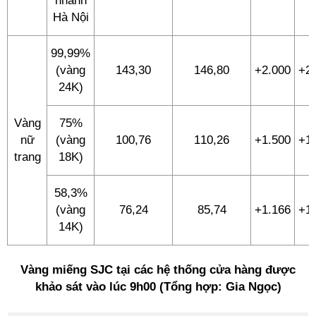
nhánh
Hà Nội
99,99%
(vàng
143,30
146,80
+2.000
+2
24K)
Vàng
75%
nữ
(vàng
100,76
110,26
+1.500
+1
trang
18K)
58,3%
(vàng
76,24
85,74
+1.166
+1
14K)
Vàng miếng SJC tại các hệ thống cửa hàng được
khảo sát vào lúc 9h00 (Tổng hợp: Gia Ngọc)