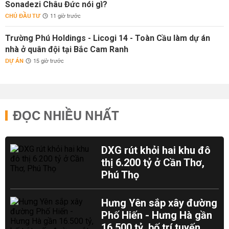
Sonadezi Châu Đức nói gì?
CHỦ ĐẦU TƯ
11 giờ trước
Trường Phú Holdings - Licogi 14 - Toàn Cầu làm dự án
nhà ở quân đội tại Bắc Cam Ranh
DỰ ÁN
15 giờ trước
ĐỌC NHIỀU NHẤT
DXG rút khỏi hai khu đô
thị 6.200 tỷ ở Cần Thơ,
Phú Thọ
Hưng Yên sắp xây đường
Phố Hiến - Hưng Hà gần
16.500 tỷ, bố trí tuyến