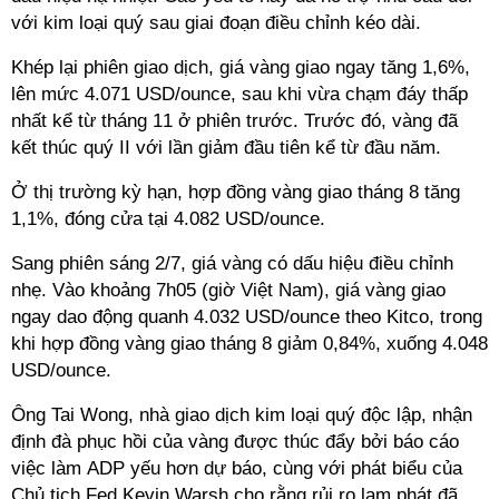
với kim loại quý sau giai đoạn điều chỉnh kéo dài.
Khép lại phiên giao dịch, giá vàng giao ngay tăng 1,6%,
lên mức 4.071 USD/ounce, sau khi vừa chạm đáy thấp
nhất kể từ tháng 11 ở phiên trước. Trước đó, vàng đã
kết thúc quý II với lần giảm đầu tiên kể từ đầu năm.
Ở thị trường kỳ hạn, hợp đồng vàng giao tháng 8 tăng
1,1%, đóng cửa tại 4.082 USD/ounce.
Sang phiên sáng 2/7, giá vàng có dấu hiệu điều chỉnh
nhẹ. Vào khoảng 7h05 (giờ Việt Nam), giá vàng giao
ngay dao động quanh 4.032 USD/ounce theo Kitco, trong
khi hợp đồng vàng giao tháng 8 giảm 0,84%, xuống 4.048
USD/ounce.
Ông Tai Wong, nhà giao dịch kim loại quý độc lập, nhận
định đà phục hồi của vàng được thúc đẩy bởi báo cáo
việc làm ADP yếu hơn dự báo, cùng với phát biểu của
Chủ tịch Fed Kevin Warsh cho rằng rủi ro lạm phát đã