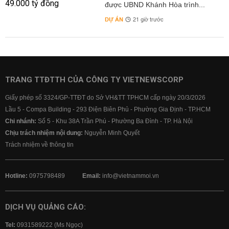
được UBND Khánh Hòa trình...
DỰ ÁN
21 giờ trước
TRANG TTĐTTH CỦA CÔNG TY VIETNEWSCORP
Giấy phép số 3324/GP-TTĐT do Sở VH&TT TPHCM cấp ngày 20/3/2026
Lầu 5 - Compa Building - 293 Điện Biên Phủ - Phường Gia Định - TP.HCM
Chi nhánh:
Số 5 - Khu 38A Trần Phú - Phường Ba Đình - TP. Hà Nội
Chịu trách nhiệm nội dung:
Nguyễn Minh Quyết
Trách nhiệm về thông tin
Hotline:
0975798489
Email:
info@vietnammoi.vn
DỊCH VỤ QUẢNG CÁO:
Tel:
0931589222 (Ms Ngọc)