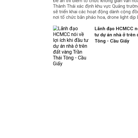
Đề án thí điểm tổ chức không gian văn hó
Thành Thái xác định khu vực Quảng trườn
sẽ triển khai các hoạt động dành cộng đồ
nơi tổ chức bắn pháo hoa, drone light dịp L
Lãnh đạo HCMCC nói 
tư dự án nhà ở trên
Tông - Cầu Giấy