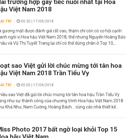
ai trường hợp gây tiếc nuối nhất tại Hoa
ậu Việt Nam 2018
IẢI TRÍ
00:30 | 17/09/2018
à gương mặt được đánh giá rất cao, thậm chí còn có cơ hội cạnh
ranh ngôi vị Hoa hậu Việt Nam 2018, thế nhưng Nguyễn Hoàng Bảo
hâu và Vũ Thị Tuyết Trang lại chỉ có thể dừng chân ở Top 10,...
oạt sao Việt gửi lời chúc mừng tới tân hoa
ậu Việt Nam 2018 Trần Tiểu Vy
IẢI TRÍ
00:05 | 17/09/2018
hiều sao Việt đã gửi lời chúc mừng tới tân hoa hậu Trần Tiểu Vy
ũng như sự thành công của chương trình Hoa hậu Việt Nam 2018
hư Khả Như, Nam Cường, Hoàng Bách... cùng các nhà thiết kế...
iss Photo 2017 bất ngờ loại khỏi Top 15
oa hậu Việt Nam