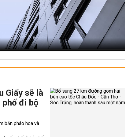
 Giấy sẽ là
 phố đi bộ