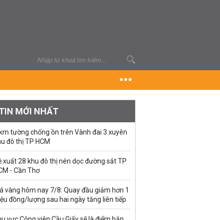
TIN MỚI NHẤT
 km tường chống ồn trên Vành đai 3 xuyên
hu đô thị TP HCM
 xuất 28 khu đô thị nén dọc đường sắt TP
CM - Cần Thơ
iá vàng hôm nay 7/8: Quay đầu giảm hơn 1
iệu đồng/lượng sau hai ngày tăng liên tiếp
u vực Công viên Cầu Giấy sẽ là điểm bắn