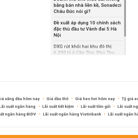
bằng bán nhà liền kề, Sonadezi
Châu Đức nói gì?
Đề xuất áp dụng 10 chính sách
đặc thù đầu tư Vành đai 5 Hà
Nội
DXG rút khỏi hai khu đô thị
6.200 tỷ ở Cần Thơ, Phú Thọ
Keppel thoái toàn bộ vốn khỏi
dự án Empire City tại Thủ Thiêm
iá xăng dầu hôm nay
Giá dầu thô
Giá heo hơi hôm nay
Tỷ giá e
Lãi suất ngân hàng
Lãi suất tiết kiệm
Lãi suất tiền gửi
Lãi suất n
uất ngân hàng BIDV
Lãi suất ngân hàng Vietinbank
Lãi suất ngân 