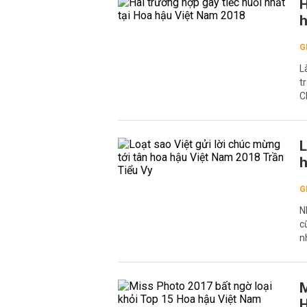
H
h
G
L
t
C
L
h
G
N
c
n
M
H