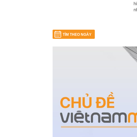
h
n
TÌM THEO NGÀY