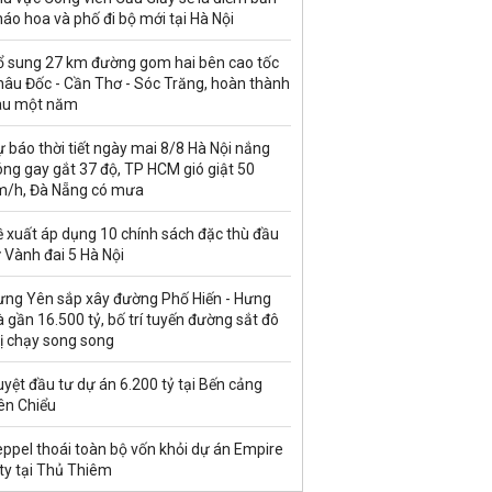
áo hoa và phố đi bộ mới tại Hà Nội
ổ sung 27 km đường gom hai bên cao tốc
hâu Đốc - Cần Thơ - Sóc Trăng, hoàn thành
au một năm
 báo thời tiết ngày mai 8/8 Hà Nội nắng
ng gay gắt 37 độ, TP HCM gió giật 50
m/h, Đà Nẵng có mưa
ề xuất áp dụng 10 chính sách đặc thù đầu
 Vành đai 5 Hà Nội
ưng Yên sắp xây đường Phố Hiến - Hưng
 gần 16.500 tỷ, bố trí tuyến đường sắt đô
ị chạy song song
yệt đầu tư dự án 6.200 tỷ tại Bến cảng
ên Chiểu
ppel thoái toàn bộ vốn khỏi dự án Empire
ty tại Thủ Thiêm