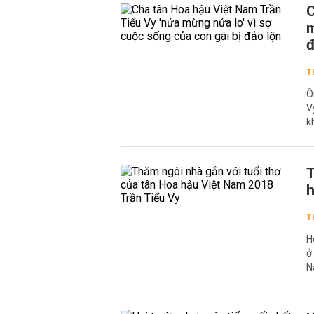
C
m
đ
T
Ô
V
k
T
h
T
H
ở
N