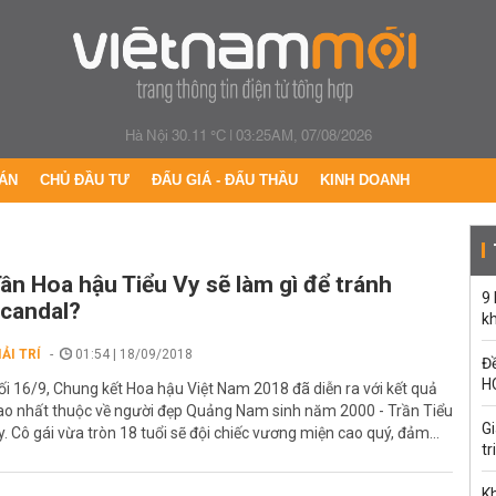
Hà Nội 30.11 °C
|
03:25AM, 07/08/2026
ÁN
CHỦ ĐẦU TƯ
ĐẤU GIÁ - ĐẤU THẦU
KINH DOANH
ân Hoa hậu Tiểu Vy sẽ làm gì để tránh
9
candal?
k
IẢI TRÍ
01:54 | 18/09/2018
Đề
H
ối 16/9, Chung kết Hoa hậu Việt Nam 2018 đã diễn ra với kết quả
ao nhất thuộc về người đẹp Quảng Nam sinh năm 2000 - Trần Tiểu
G
y. Cô gái vừa tròn 18 tuổi sẽ đội chiếc vương miện cao quý, đảm...
tr
Kh