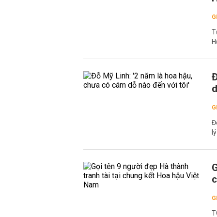
G
T
H
Đ
d
G
Đ
l
G
c
G
T