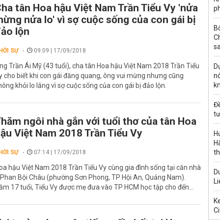
ha tân Hoa hậu Việt Nam Trần Tiểu Vy 'nửa
ph
ừng nửa lo' vì sợ cuộc sống của con gái bị
B
ảo lộn
C
s
HỜI SỰ
09:09 | 17/09/2018
ng Trần Ái Mỹ (43 tuổi), cha tân Hoa hậu Việt Nam 2018 Trần Tiểu
Dự
y cho biết khi con gái đăng quang, ông vui mừng nhưng cũng
nó
k
hông khỏi lo lắng vì sợ cuộc sống của con gái bị đảo lộn.
Đ
tư
hăm ngôi nhà gắn với tuổi thơ của tân Hoa
ậu Việt Nam 2018 Trần Tiểu Vy
H
Hà
th
HỜI SỰ
07:14 | 17/09/2018
oa hậu Việt Nam 2018 Trần Tiểu Vy cùng gia đình sống tại căn nhà
Du
 Phan Bội Châu (phường Sơn Phong, TP Hội An, Quảng Nam).
Li
ăm 17 tuổi, Tiểu Vy được mẹ đưa vào TP HCM học tập cho đến...
Ke
Ci