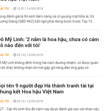
IẢI TRÍ
15:07 | 16/09/2018
ừng đánh giá là thí sinh tiềm năng và có gương mặt khả ái, Vũ
ương Giang (SBD 462) bất ngờ phải dừng bước trước Top 15.
ỗ Mỹ Linh: '2 năm là hoa hậu, chưa có cám
ỗ nào đến với tôi'
IẢI TRÍ
03:14 | 15/09/2018
ỗ Mỹ Linh khẳng định trong hai năm đương nhiệm, cô được quản
ý rất chặt, không nhận lời mời gặp gỡ riêng đàn ông giàu có.
ọi tên 9 người đẹp Hà thành tranh tài tại
hung kết Hoa hậu Việt Nam
IẢI TRÍ
03:10 | 15/09/2018
GT - Các thí sinh thủ đô năm nay được đánh giá cao với nhan sắc,