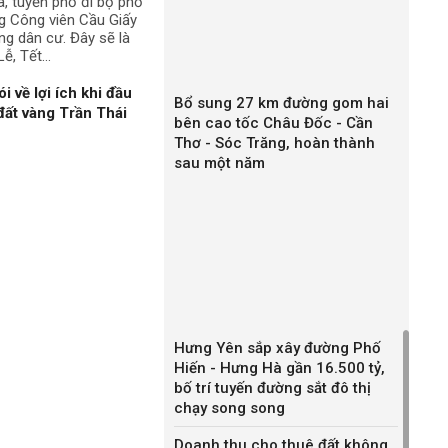
a, tuyến phố đi bộ phố
g Công viên Cầu Giấy
ng dân cư. Đây sẽ là
ễ, Tết...
về lợi ích khi đầu
Bổ sung 27 km đường gom hai
 đất vàng Trần Thái
bên cao tốc Châu Đốc - Cần
Thơ - Sóc Trăng, hoàn thành
sau một năm
Hưng Yên sắp xây đường Phố
Hiến - Hưng Hà gần 16.500 tỷ,
bố trí tuyến đường sắt đô thị
chạy song song
Doanh thu cho thuê đất không