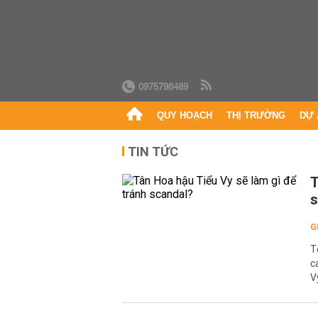
0975798489
QUY HOẠCH
THỊ TRƯỜNG
DỰ 
TIN TỨC
T
s
G
T
c
V