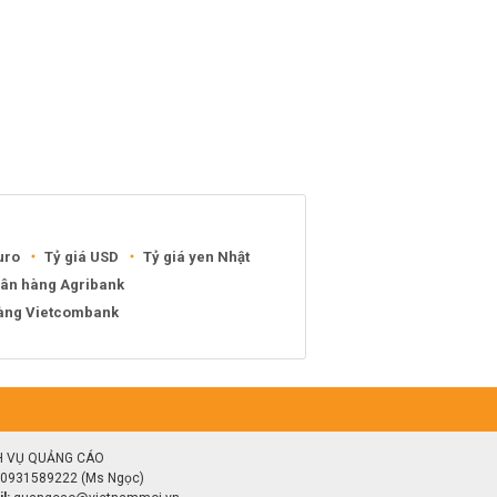
uro
Tỷ giá USD
Tỷ giá yen Nhật
gân hàng Agribank
hàng Vietcombank
H VỤ QUẢNG CÁO
0931589222 (Ms Ngọc)