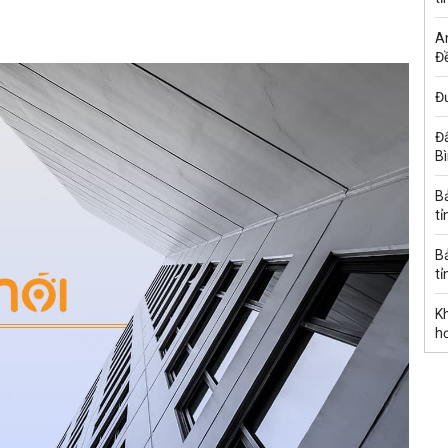
A
Đề
Đư
Đấ
B
B
tỉ
B
tỉ
K
h