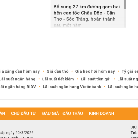
Bổ sung 27 km đường gom hai
bên cao tốc Châu Đốc - Cần
Thơ - Sóc Trăng, hoàn thành
sau một năm
Khánh Hòa đề xuất làm khu đô
thị hỗn hợp hơn 49.000 tỷ đồng
iá xăng dầu hôm nay
Giá dầu thô
Giá heo hơi hôm nay
Tỷ giá e
Lãi suất ngân hàng
Lãi suất tiết kiệm
Lãi suất tiền gửi
Lãi suất n
uất ngân hàng BIDV
Lãi suất ngân hàng Vietinbank
Lãi suất ngân 
ÁN
CHỦ ĐẦU TƯ
ĐẤU GIÁ - ĐẤU THẦU
KINH DOANH
DỊC
cấp ngày 20/3/2026
Tel: