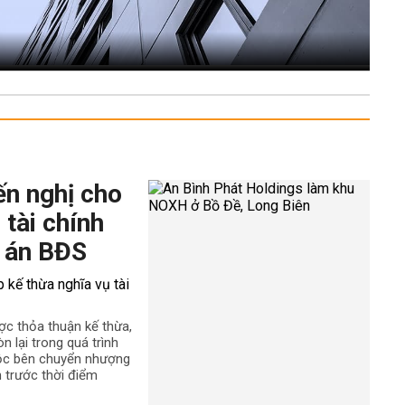
ến nghị cho
 tài chính
 án BĐS
ợc thỏa thuận kế thừa,
n lại trong quá trình
uộc bên chuyển nhượng
h trước thời điểm