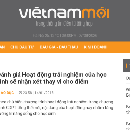
Hà Nội 25.13 °C
|
09:00PM, 07/08/2026
ÁN
CHỦ ĐẦU TƯ
ĐẤU GIÁ - ĐẤU THẦU
KINH DOANH
ánh giá Hoạt động trải nghiệm của học
Đư
inh sẽ nhận xét thay vì cho điểm
Đấ
IÁO DỤC
23:58 | 14/01/2018
B
heo chủ biên chương trình hoạt động trải nghiệm trong chương
B
rình GDPT tổng thể mới, nội dung của hoạt động này nhằm tăng
tỉ
ường kĩ năng sống cho học sinh.
B
tỉ