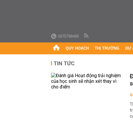
0975798489
QUY HOẠCH
THỊ TRƯỜNG
DỰ 
TIN TỨC
Đ
s
G
T
t
c