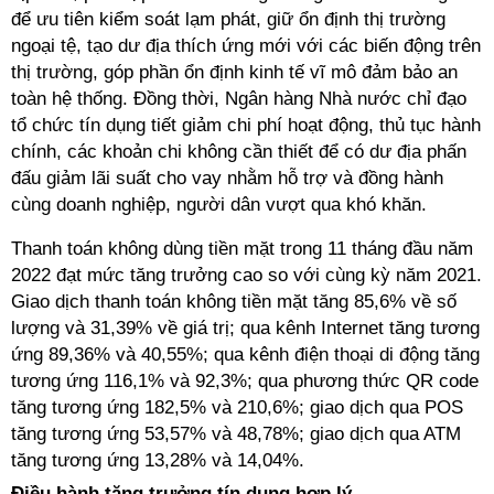
để ưu tiên kiểm soát lạm phát, giữ ổn định thị trường
ngoại tệ, tạo dư địa thích ứng mới với các biến động trên
thị trường, góp phần ổn định kinh tế vĩ mô đảm bảo an
toàn hệ thống. Đồng thời, Ngân hàng Nhà nước chỉ đạo
tổ chức tín dụng tiết giảm chi phí hoạt động, thủ tục hành
chính, các khoản chi không cần thiết để có dư địa phấn
đấu giảm lãi suất cho vay nhằm hỗ trợ và đồng hành
cùng doanh nghiệp, người dân vượt qua khó khăn.
Thanh toán không dùng tiền mặt trong 11 tháng đầu năm
2022 đạt mức tăng trưởng cao so với cùng kỳ năm 2021.
Giao dịch thanh toán không tiền mặt tăng 85,6% về số
lượng và 31,39% về giá trị; qua kênh Internet tăng tương
ứng 89,36% và 40,55%; qua kênh điện thoại di động tăng
tương ứng 116,1% và 92,3%; qua phương thức QR code
tăng tương ứng 182,5% và 210,6%; giao dịch qua POS
tăng tương ứng 53,57% và 48,78%; giao dịch qua ATM
tăng tương ứng 13,28% và 14,04%.
Điều hành tăng trưởng tín dụng hợp lý