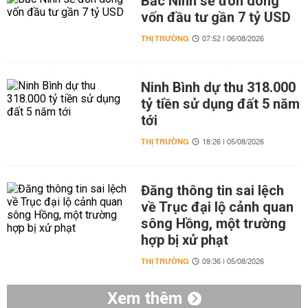
Bắc Ninh sẽ đón dòng
vốn đầu tư gần 7 tỷ USD
THỊ TRƯỜNG
07:52 | 06/08/2026
Ninh Bình dự thu 318.000
tỷ tiền sử dụng đất 5 năm
tới
THỊ TRƯỜNG
18:26 | 05/08/2026
Đăng thông tin sai lệch
về Trục đại lộ cảnh quan
sông Hồng, một trường
hợp bị xử phạt
THỊ TRƯỜNG
09:36 | 05/08/2026
Xem thêm