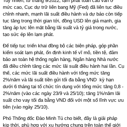
Tuy nhiên, từ tháng 9/2022, lạm phát toàn cầu vẫn ở
mức cao, Cục dự trữ liên bang Mỹ (Fed) đã liên tục điều
chỉnh nhanh, mạnh lãi suất điều hành và dự báo còn tiếp
tục tăng trong thời gian tới, đồng USD lên giá mạnh, gia
tăng áp lực lên mặt bằng lãi suất và tỷ giá trong nước,
tạo sức ép lên lạm phát.
Để tiếp tục triển khai đồng bộ các biện pháp, góp phần
kiểm soát lạm phát, ổn định kinh tế vĩ mô, tiền tệ, đảm
bảo an toàn hệ thống ngân hàng, Ngân hàng Nhà nước
đã điều chỉnh tăng các mức lãi suất điều hành hai lần. Cụ
thể, các mức lãi suất điều hành với tổng mức tăng
2%/năm và lãi suất tiền gửi tối đa bằng VND kỳ hạn
dưới 6 tháng tại tổ chức tín dụng với tổng mức tăng 0,8 -
2%/năm (vào các ngày 23/9 và 25/10); tăng 1%/năm lãi
suất cho vay tối đa bằng VND đối với một số lĩnh vực ưu
tiên (vào ngày 25/10).
Phó Thống đốc Đào Minh Tú cho biết, đây là giải pháp
kịp thời, phù hợp với xu hướng chung trên toàn thế giới