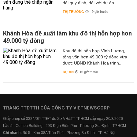
đổi quy định, đối với dự án...
THỊ TRƯỜNG
19 giờ trước
Khánh Hòa đề xuất làm khu đô thị hỗn hợp hơn
49.000 tỷ đồng
Khu đô thị hỗn hợp Vĩnh Lương,
tổng vốn hơn 49.000 tỷ đồng vừa
được UBND Khánh Hòa trình...
DỰ ÁN
16 giờ trước
TRANG TTĐTTH CỦA CÔNG TY VIETNEWSCORP
Giấy phép số 3324/GP-TTĐT do Sở VH&TT TPHCM cấp ngày 20/3/2026
Lầu 5 - Compa Building - 293 Điện Biên Phủ - Phường Gia Định - TP.HCM
Chi nhánh:
Số 5 - Khu 38A Trần Phú - Phường Ba Đình - TP. Hà Nội