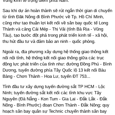
Vùng kinh tế trọng điểm phía Nam.
Sau khi dự án hoàn thành sẽ rút ngắn thời gian di chuyển
từ tỉnh Đăk Nông đi Bình Phước về Tp. Hồ Chí Minh,
cũng như tạo thuận lợi kết nối về sân bay quốc tế Long
Thành và cảng Cái Mép - Thị Vải (tỉnh Bà Rịa - Vũng
Tàu), tạo bước đột phá trong phát triển kinh tế - xã hội,
thu hút đầu tư và đảm bảo an ninh - quốc phòng.
Ngoài ra, địa phương xây dựng hệ thống giao thông kết
nối nội tỉnh, hệ thống kết nối giao thông giữa các trục
động lực phát triển của tỉnh như: đường Đồng Phú - Bình
Dương, tuyến đường phía Tây Quốc lộ 13 kết nối Bàu
Bàng - Chơn Thành - Hoa Lư, tuyến ĐT 753...
Tỉnh đầu tư xây dựng tuyến đường sắt TP HCM - Lộc
Ninh; tuyến đường sắt kết nối các tỉnh khu vực Tây
Nguyên (Đà Nẵng - Kon Tum - Gia Lai - Đắk Lắk - Đắk
Nông - Bình Phước) đoạn Chơn Thành - Đắk Nông; quy
hoạch sân bay quân sự Technic chuyển thành sân bay