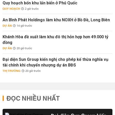
Quy hoạch bốn khu lấn biển ở Phú Quốc
QUY HOẠCH
2 giờ trước
An Bình Phát Holdings làm khu NOXH ở Bồ Đề, Long Biên
DỰ ÁN
14 giờ trước
Khánh Hòa đề xuất làm khu đô thị hỗn hợp hơn 49.000 tỷ
đồng
DỰ ÁN
20 giờ trước
Đại diện Sun Group kiến nghị cho phép kế thừa nghĩa vụ
tài chính khi chuyển nhượng dự án BĐS
THỊ TRƯỜNG
20 giờ trước
ĐỌC NHIỀU NHẤT