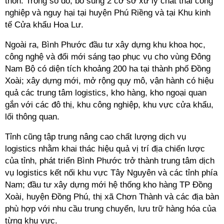
thôn. Trong số đó, bổ sung 2 cơ sở xử lý chất thải công
nghiệp và nguy hại tại huyện Phú Riềng và tại Khu kinh
tế Cửa khẩu Hoa Lư.
Ngoài ra, Bình Phước đầu tư xây dựng khu khoa học,
công nghệ và đổi mới sáng tạo phục vụ cho vùng Đông
Nam Bộ có diện tích khoảng 200 ha tại thành phố Đồng
Xoài; xây dựng mới, mở rộng quy mô, vận hành có hiệu
quả các trung tâm logistics, kho hàng, kho ngoại quan
gắn với các đô thị, khu công nghiệp, khu vực cửa khẩu,
lối thông quan.
Tỉnh cũng tập trung nâng cao chất lượng dịch vụ
logistics nhằm khai thác hiệu quả vị trí địa chiến lược
của tỉnh, phát triển Bình Phước trở thành trung tâm dịch
vụ logistics kết nối khu vực Tây Nguyên và các tỉnh phía
Nam; đầu tư xây dựng mới hệ thống kho hàng TP Đồng
Xoài, huyện Đồng Phú, thị xã Chơn Thành và các địa bàn
phù hợp với nhu cầu trung chuyển, lưu trữ hàng hóa của
từng khu vực.